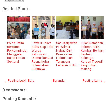
Related Posts:
Polda Jatim
Bawa 3 Poket
Satu Karyawan
Bulan Ramadan,
Bersama
Sabu Siap Edar,
PT Wilmar
Polres Gresik
Forkompinda
Warga
Nabati Curi
Kembali Berikan
Menggelar
Kebonsari
Komponen
Bantuan
Rakor Lintas
Diamankan Sat
Elektrik dan
Keluarga
Sektoral
Resnarkoba
Terancam
Korban Tragedi
Polrestabes
Lebaran di Bui
Kanjuruhan
Surabaya
Malang
← Posting Lebih Baru
Beranda
Posting Lama →
0 comments:
Posting Komentar