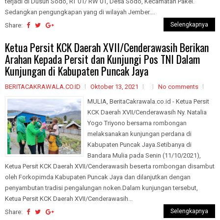
terjadi di Dusun Sodo, RT 01/ RW 01, Desa Sodo, Kecamatan Pakel.
Sedangkan pengungkapan yang di wilayah Jember....
Selengkapnya
Share:
Ketua Persit KCK Daerah XVII/Cenderawasih Berikan
Arahan Kepada Persit dan Kunjungi Pos TNI Dalam
Kunjungan di Kabupaten Puncak Jaya
BERITACAKRAWALA.CO.ID
Oktober 13, 2021
No comments
MULIA, BeritaCakrawala.co.id - Ketua Persit
KCK Daerah XVII/Cenderawasih Ny. Natalia
Yogo Triyono bersama rombongan
melaksanakan kunjungan perdana di
Kabupaten Puncak Jaya.Setibanya di
Bandara Mulia pada Senin (11/10/2021),
Ketua Persit KCK Daerah XVII/Cenderawasih beserta rombongan disambut
oleh Forkopimda Kabupaten Puncak Jaya dan dilanjutkan dengan
penyambutan tradisi pengalungan noken.Dalam kunjungan tersebut,
Ketua Persit KCK Daerah XVII/Cenderawasih...
Selengkapnya
Share: