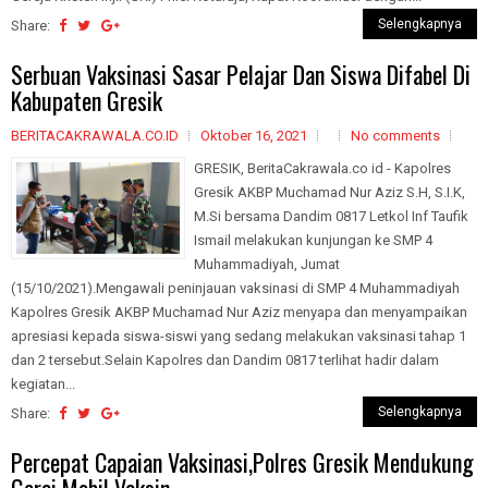
Selengkapnya
Share:
Serbuan Vaksinasi Sasar Pelajar Dan Siswa Difabel Di
Kabupaten Gresik
BERITACAKRAWALA.CO.ID
Oktober 16, 2021
No comments
GRESIK, BeritaCakrawala.co id - Kapolres
Gresik AKBP Muchamad Nur Aziz S.H, S.I.K,
M.Si bersama Dandim 0817 Letkol Inf Taufik
Ismail melakukan kunjungan ke SMP 4
Muhammadiyah, Jumat
(15/10/2021).Mengawali peninjauan vaksinasi di SMP 4 Muhammadiyah
Kapolres Gresik AKBP Muchamad Nur Aziz menyapa dan menyampaikan
apresiasi kepada siswa-siswi yang sedang melakukan vaksinasi tahap 1
dan 2 tersebut.Selain Kapolres dan Dandim 0817 terlihat hadir dalam
kegiatan...
Selengkapnya
Share:
Percepat Capaian Vaksinasi,Polres Gresik Mendukung