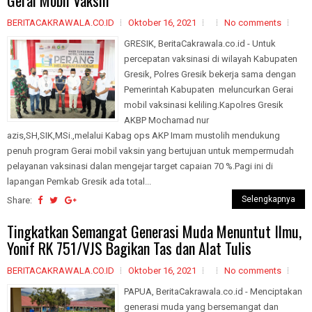
Gerai Mobil Vaksin
BERITACAKRAWALA.CO.ID
Oktober 16, 2021
No comments
GRESIK, BeritaCakrawala.co.id - Untuk
percepatan vaksinasi di wilayah Kabupaten
Gresik, Polres Gresik bekerja sama dengan
Pemerintah Kabupaten meluncurkan Gerai
mobil vaksinasi keliling.Kapolres Gresik
AKBP Mochamad nur
azis,SH,SIK,MSi.,melalui Kabag ops AKP Imam mustolih mendukung
penuh program Gerai mobil vaksin yang bertujuan untuk mempermudah
pelayanan vaksinasi dalan mengejar target capaian 70 %.Pagi ini di
lapangan Pemkab Gresik ada total...
Selengkapnya
Share:
Tingkatkan Semangat Generasi Muda Menuntut Ilmu,
Yonif RK 751/VJS Bagikan Tas dan Alat Tulis
BERITACAKRAWALA.CO.ID
Oktober 16, 2021
No comments
PAPUA, BeritaCakrawala.co.id - Menciptakan
generasi muda yang bersemangat dan