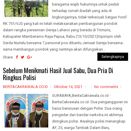
beragama wajib hukumnya untuk peduli
terhadap rumah ibadah yang ada di
lingkungannya, tidak terkecuali Satgas Yonif
RK 751/VJS yang kali ini telah melaksanakan pembangunan pondok
dalam rangka peresmian Gereja Laheroi yang berada di Trimuris,
Kabupaten Mamberamo Raya Papua, Rabu (13/10/2021)Dipimpin oleh
Serda Nurtelu bersama 7 personel pos dibantu Jemaat Gereja bersama-
sama membangun pondok yang nantinya akan difungsikan...
Selengkapnya
Share:
Sebelum Menikmati Hasil Jual Sabu, Dua Pria Di
Ringkus Polisi
BERITACAKRAWALA.CO.ID
Oktober 14, 2021
No comments
SURABAYA,BeritaCakrawala.co.id -
BeritaCakrawala.co.id- Dua pengangguran ini
harus berurusan dengan Polisi. Dua orang
pengedar dan bandar narkoba ini akhirnya
diringkus polisi. Awalnya polisi menangkap
AF, 25, warga Tambak Dalam Baru,