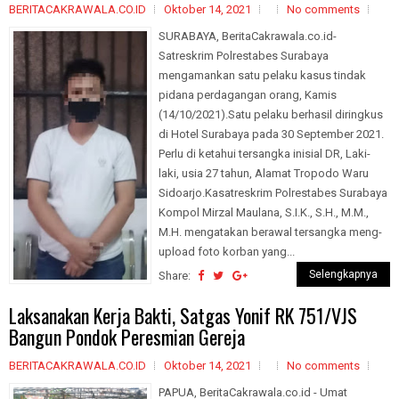
BERITACAKRAWALA.CO.ID
Oktober 14, 2021
No comments
SURABAYA, BeritaCakrawala.co.id-
Satreskrim Polrestabes Surabaya
mengamankan satu pelaku kasus tindak
pidana perdagangan orang, Kamis
(14/10/2021).Satu pelaku berhasil diringkus
di Hotel Surabaya pada 30 September 2021.
Perlu di ketahui tersangka inisial DR, Laki-
laki, usia 27 tahun, Alamat Tropodo Waru
Sidoarjo.Kasatreskrim Polrestabes Surabaya
Kompol Mirzal Maulana, S.I.K., S.H., M.M.,
M.H. mengatakan berawal tersangka meng-
upload foto korban yang...
Selengkapnya
Share:
Laksanakan Kerja Bakti, Satgas Yonif RK 751/VJS
Bangun Pondok Peresmian Gereja
BERITACAKRAWALA.CO.ID
Oktober 14, 2021
No comments
PAPUA, BeritaCakrawala.co.id - Umat