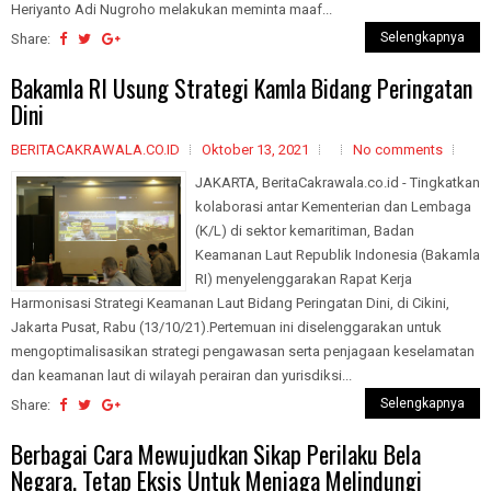
Heriyanto Adi Nugroho melakukan meminta maaf...
Selengkapnya
Share:
Bakamla RI Usung Strategi Kamla Bidang Peringatan
Dini
BERITACAKRAWALA.CO.ID
Oktober 13, 2021
No comments
JAKARTA, BeritaCakrawala.co.id - Tingkatkan
kolaborasi antar Kementerian dan Lembaga
(K/L) di sektor kemaritiman, Badan
Keamanan Laut Republik Indonesia (Bakamla
RI) menyelenggarakan Rapat Kerja
Harmonisasi Strategi Keamanan Laut Bidang Peringatan Dini, di Cikini,
Jakarta Pusat, Rabu (13/10/21).Pertemuan ini diselenggarakan untuk
mengoptimalisasikan strategi pengawasan serta penjagaan keselamatan
dan keamanan laut di wilayah perairan dan yurisdiksi...
Selengkapnya
Share:
Berbagai Cara Mewujudkan Sikap Perilaku Bela
Negara, Tetap Eksis Untuk Menjaga Melindungi