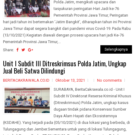
Polda Jatim, mengikuti upacara dan
tasyukuran peringatan Hari Jadi ke-76
Pemerintah Provinsi Jawa Timur, Peringatan
hari jadi tahun ini bertemakan 'Jatim Bangkit', diharapkan tahun ini Provinsi
Jawa Timur dapat segera bangkit dari pandemi virus Covid-19. Pada Rabu
(13/10/2021).Kegiatan diawali dengan prosesi upacara hari jadi Ke-76
Pemerintah Provinsi Jawa Timur,...
Selengkapnya
Share:
Unit I Subdit III Ditreskrimsus Polda Jatim, Ungkap
Jual Beli Satwa Dilindungi
BERITACAKRAWALA.CO.ID
Oktober 13, 2021
No comments
SURABAYA, BeritaCakrawala.co.id - Unit I
Subdit IV Direktorat Reserse Kriminal Khusus
(Ditreskrimsus) Polda Jatim, ungkap kasus
dugaan tindak pidana Konservasi Sumber
Daya Alam Hayati dan Ekosistemnya
(KSDAHE). Yang terjadi pada (05/10/2021) di dua lokasi yang berbeda, di
Tulungagung dan Jember.Sementara untuk yang di lokasi Tulungagung,