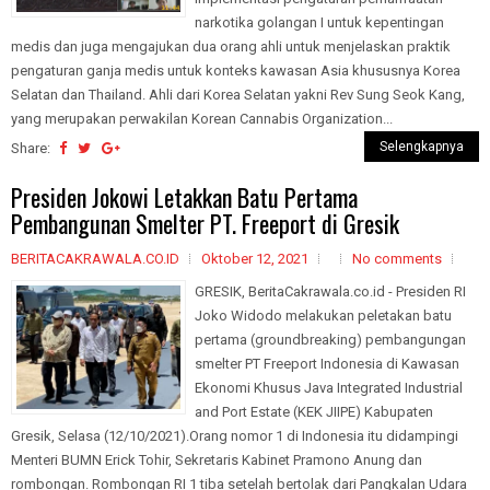
narkotika golangan I untuk kepentingan
medis dan juga mengajukan dua orang ahli untuk menjelaskan praktik
pengaturan ganja medis untuk konteks kawasan Asia khususnya Korea
Selatan dan Thailand. Ahli dari Korea Selatan yakni Rev Sung Seok Kang,
yang merupakan perwakilan Korean Cannabis Organization...
Selengkapnya
Share:
Presiden Jokowi Letakkan Batu Pertama
Pembangunan Smelter PT. Freeport di Gresik
BERITACAKRAWALA.CO.ID
Oktober 12, 2021
No comments
GRESIK, BeritaCakrawala.co.id - Presiden RI
Joko Widodo melakukan peletakan batu
pertama (groundbreaking) pembangungan
smelter PT Freeport Indonesia di Kawasan
Ekonomi Khusus Java Integrated Industrial
and Port Estate (KEK JIIPE) Kabupaten
Gresik, Selasa (12/10/2021).Orang nomor 1 di Indonesia itu didampingi
Menteri BUMN Erick Tohir, Sekretaris Kabinet Pramono Anung dan
rombongan. Rombongan RI 1 tiba setelah bertolak dari Pangkalan Udara