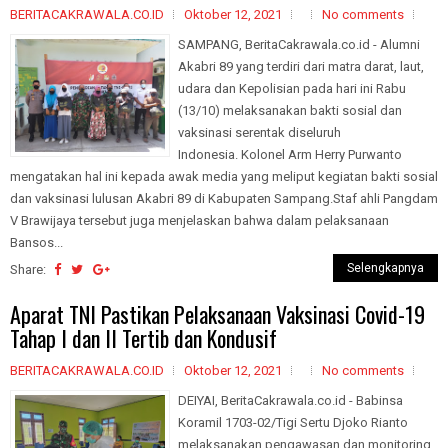
BERITACAKRAWALA.CO.ID
Oktober 12, 2021
No comments
SAMPANG, BeritaCakrawala.co.id - Alumni
Akabri 89 yang terdiri dari matra darat, laut,
udara dan Kepolisian pada hari ini Rabu
(13/10) melaksanakan bakti sosial dan
vaksinasi serentak diseluruh
Indonesia. Kolonel Arm Herry Purwanto
mengatakan hal ini kepada awak media yang meliput kegiatan bakti sosial
dan vaksinasi lulusan Akabri 89 di Kabupaten Sampang.Staf ahli Pangdam
V Brawijaya tersebut juga menjelaskan bahwa dalam pelaksanaan
Bansos...
Selengkapnya
Share:
Aparat TNI Pastikan Pelaksanaan Vaksinasi Covid-19
Tahap I dan II Tertib dan Kondusif
BERITACAKRAWALA.CO.ID
Oktober 12, 2021
No comments
DEIYAI, BeritaCakrawala.co.id - Babinsa
Koramil 1703-02/Tigi Sertu Djoko Rianto
melaksanakan pengawasan dan monitoring