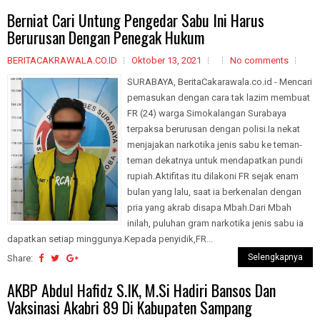
Berniat Cari Untung Pengedar Sabu Ini Harus
Berurusan Dengan Penegak Hukum
BERITACAKRAWALA.CO.ID
Oktober 13, 2021
No comments
SURABAYA, BeritaCakarawala.co.id - Mencari
pemasukan dengan cara tak lazim membuat
FR (24) warga Simokalangan Surabaya
terpaksa berurusan dengan polisi.Ia nekat
menjajakan narkotika jenis sabu ke teman-
teman dekatnya untuk mendapatkan pundi
rupiah.Aktifitas itu dilakoni FR sejak enam
bulan yang lalu, saat ia berkenalan dengan
pria yang akrab disapa Mbah.Dari Mbah
inilah, puluhan gram narkotika jenis sabu ia
dapatkan setiap minggunya.Kepada penyidik,FR...
Selengkapnya
Share:
AKBP Abdul Hafidz S.IK, M.Si Hadiri Bansos Dan
Vaksinasi Akabri 89 Di Kabupaten Sampang