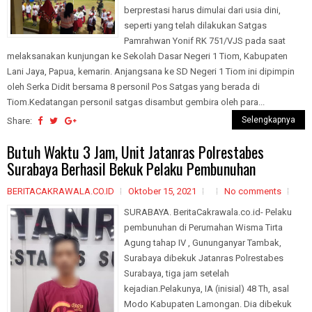
berprestasi harus dimulai dari usia dini,
seperti yang telah dilakukan Satgas
Pamrahwan Yonif RK 751/VJS pada saat
melaksanakan kunjungan ke Sekolah Dasar Negeri 1 Tiom, Kabupaten
Lani Jaya, Papua, kemarin. Anjangsana ke SD Negeri 1 Tiom ini dipimpin
oleh Serka Didit bersama 8 personil Pos Satgas yang berada di
Tiom.Kedatangan personil satgas disambut gembira oleh para...
Selengkapnya
Share:
Butuh Waktu 3 Jam, Unit Jatanras Polrestabes
Surabaya Berhasil Bekuk Pelaku Pembunuhan
BERITACAKRAWALA.CO.ID
Oktober 15, 2021
No comments
SURABAYA. BeritaCakrawala.co.id- Pelaku
pembunuhan di Perumahan Wisma Tirta
Agung tahap IV , Gununganyar Tambak,
Surabaya dibekuk Jatanras Polrestabes
Surabaya, tiga jam setelah
kejadian.Pelakunya, IA (inisial) 48 Th, asal
Modo Kabupaten Lamongan. Dia dibekuk