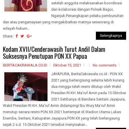
setelah anggota melaksanakan koordinasi
dan kolaborasi dengan Polsek Bagor,
Nganjuk.Penangkapan pelaku pembunuhan
dan atau penganiayaan yang mengakibatkan matinya seseorang di
wilayah hukum...
Selengkapnya
Share:
Kodam XVII/Cenderawasih Turut Andil Dalam
Suksesnya Penutupan PON XX Papua
BERITACAKRAWALA.CO.ID
Oktober 15, 2021
No comments
JAYAPURA, BeritaCakrawala.co.id - PON XX
2021 yang berlangsung selama lebih kurang
dua minggu telah resmi ditutup oleh Wakil
Presiden RI KH. Ma'ruf Amin pada 15 Oktober
2021.Setibanya di Bandara Sentani Jayapura,
Wakil Presiden RI KH. Ma'ruf Amin didampingi Ibu Wury Ma'ruf Amin
menutup secara resmi PON XX 2021 bertempat di Stadion Utama Lukas
Enembe, Sentani, Kabupaten Jayapura.PON XX yang telah berlangsung
sejak 2 s.d. 15 Oktober 2021 tersebut menyisakan...