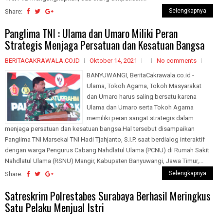
Selengkapnya
Share:
Panglima TNI : Ulama dan Umaro Miliki Peran
Strategis Menjaga Persatuan dan Kesatuan Bangsa
BERITACAKRAWALA.CO.ID
Oktober 14, 2021
No comments
BANYUWANGI, BeritaCakrawala.co.id -
Ulama, Tokoh Agama, Tokoh Masyarakat
dan Umaro harus saling bersatu karena
Ulama dan Umaro serta Tokoh Agama
memiliki peran sangat strategis dalam
menjaga persatuan dan kesatuan bangsa.Hal tersebut disampaikan
Panglima TNI Marsekal TNI Hadi Tjahjanto, S.I.P. saat berdialog interaktif
dengan warga Pengurus Cabang Nahdlatul Ulama (PCNU) di Rumah Sakit
Nahdlatul Ulama (RSNU) Mangir, Kabupaten Banyuwangi, Jawa Timur,...
Selengkapnya
Share:
Satreskrim Polrestabes Surabaya Berhasil Meringkus
Satu Pelaku Menjual Istri