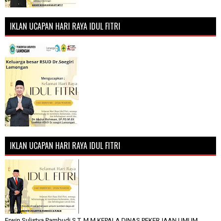
IKLAN UCAPAN HARI RAYA IDUL FITRI
IKLAN UCAPAN HARI RAYA IDUL FITRI
Erwin Sulistya Pambudi S.T, M.M KEPALA DINAS PEKERJAAN UMUM