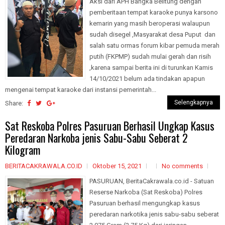
Aksi dari APH Bangka Belitung dengan
pemberitaan tempat karaoke punya karsono
kemarin yang masih beroperasi walaupun
sudah disegel ,Masyarakat desa Puput dan
salah satu ormas forum kibar pemuda merah
putih (FKPMP) sudah mulai gerah dan risih
,karena sampai berita ini di turunkan Kamis
14/10/2021 belum ada tindakan apapun
mengenai tempat karaoke dari instansi pemerintah...
Selengkapnya
Share:
Sat Reskoba Polres Pasuruan Berhasil Ungkap Kasus
Peredaran Narkoba jenis Sabu-Sabu Seberat 2
Kilogram
BERITACAKRAWALA.CO.ID
Oktober 15, 2021
No comments
PASURUAN, BeritaCakrawala.co.id - Satuan
Reserse Narkoba (Sat Reskoba) Polres
Pasuruan berhasil mengungkap kasus
peredaran narkotika jenis sabu-sabu seberat