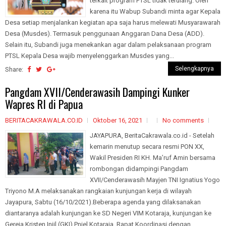
terkait program PTSL tidak terulang. Oleh
karena itu Wabup Subandi minta agar Kepala
Desa setiap menjalankan kegiatan apa saja harus melewati Musyarawarah
Desa (Musdes). Termasuk penggunaan Anggaran Dana Desa (ADD).
Selain itu, Subandi juga menekankan agar dalam pelaksanaan program
PTSL Kepala Desa wajib menyelenggarkan Musdes yang...
Selengkapnya
Share:
Pangdam XVII/Cenderawasih Dampingi Kunker
Wapres RI di Papua
BERITACAKRAWALA.CO.ID
Oktober 16, 2021
No comments
JAYAPURA, BeritaCakrawala.co.id - Setelah
kemarin menutup secara resmi PON XX,
Wakil Presiden RI KH. Ma’ruf Amin bersama
rombongan didampingi Pangdam
XVII/Cenderawasih Mayjen TNI Ignatius Yogo
Triyono M.A melaksanakan rangkaian kunjungan kerja di wilayah
Jayapura, Sabtu (16/10/2021).Beberapa agenda yang dilaksanakan
diantaranya adalah kunjungan ke SD Negeri VIM Kotaraja, kunjungan ke
Gereja Kristen Injil (GKI) Pniel Kotaraja, Rapat Koordinasi dengan...