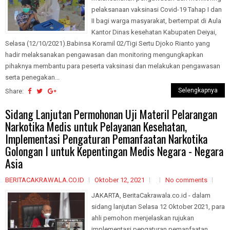
pelaksanaan vaksinasi Covid-19 Tahap I dan
II bagi warga masyarakat, bertempat di Aula
Kantor Dinas kesehatan Kabupaten Deiyai,
Selasa (12/10/2021).Babinsa Koramil 02/Tigi Sertu Djoko Rianto yang
hadir melaksanakan pengawasan dan monitoring mengungkapkan
pihaknya membantu para peserta vaksinasi dan melakukan pengawasan
serta penegakan...
Selengkapnya
Share:
Sidang Lanjutan Permohonan Uji Materil Pelarangan
Narkotika Medis untuk Pelayanan Kesehatan,
Implementasi Pengaturan Pemanfaatan Narkotika
Golongan I untuk Kepentingan Medis Negara - Negara
Asia
BERITACAKRAWALA.CO.ID
Oktober 12, 2021
No comments
JAKARTA, BeritaCakrawala.co.id - dalam
sidang lanjutan Selasa 12 Oktober 2021, para
ahli pemohon menjelaskan rujukan
implementasi pengaturan pemanfaatan