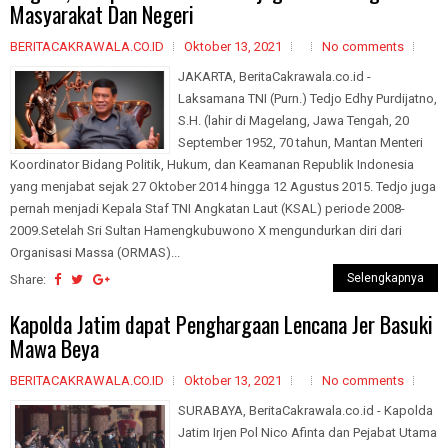
Masyarakat Dan Negeri
BERITACAKRAWALA.CO.ID
Oktober 13, 2021
No comments
JAKARTA, BeritaCakrawala.co.id -
Laksamana TNI (Purn.) Tedjo Edhy Purdijatno,
S.H. (lahir di Magelang, Jawa Tengah, 20
September 1952, 70 tahun, Mantan Menteri
Koordinator Bidang Politik, Hukum, dan Keamanan Republik Indonesia
yang menjabat sejak 27 Oktober 2014 hingga 12 Agustus 2015. Tedjo juga
pernah menjadi Kepala Staf TNI Angkatan Laut (KSAL) periode 2008-
2009.Setelah Sri Sultan Hamengkubuwono X mengundurkan diri dari
Organisasi Massa (ORMAS)...
Selengkapnya
Share:
Kapolda Jatim dapat Penghargaan Lencana Jer Basuki
Mawa Beya
BERITACAKRAWALA.CO.ID
Oktober 13, 2021
No comments
SURABAYA, BeritaCakrawala.co.id - Kapolda
Jatim Irjen Pol Nico Afinta dan Pejabat Utama