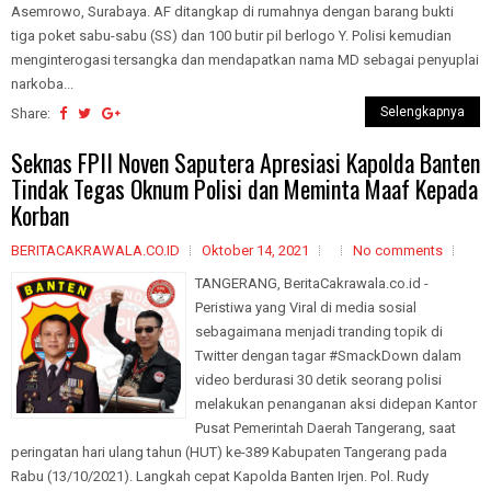
Asemrowo, Surabaya. AF ditangkap di rumahnya dengan barang bukti
tiga poket sabu-sabu (SS) dan 100 butir pil berlogo Y. Polisi kemudian
menginterogasi tersangka dan mendapatkan nama MD sebagai penyuplai
narkoba...
Selengkapnya
Share:
Seknas FPII Noven Saputera Apresiasi Kapolda Banten
Tindak Tegas Oknum Polisi dan Meminta Maaf Kepada
Korban
BERITACAKRAWALA.CO.ID
Oktober 14, 2021
No comments
TANGERANG, BeritaCakrawala.co.id -
Peristiwa yang Viral di media sosial
sebagaimana menjadi tranding topik di
Twitter dengan tagar #SmackDown dalam
video berdurasi 30 detik seorang polisi
melakukan penanganan aksi didepan Kantor
Pusat Pemerintah Daerah Tangerang, saat
peringatan hari ulang tahun (HUT) ke-389 Kabupaten Tangerang pada
Rabu (13/10/2021). Langkah cepat Kapolda Banten Irjen. Pol. Rudy