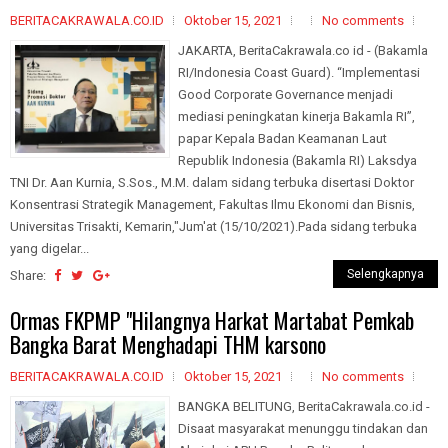
BERITACAKRAWALA.CO.ID
Oktober 15, 2021
No comments
JAKARTA, BeritaCakrawala.co id - (Bakamla
RI/Indonesia Coast Guard). “Implementasi
Good Corporate Governance menjadi
mediasi peningkatan kinerja Bakamla RI”,
papar Kepala Badan Keamanan Laut
Republik Indonesia (Bakamla RI) Laksdya
TNI Dr. Aan Kurnia, S.Sos., M.M. dalam sidang terbuka disertasi Doktor
Konsentrasi Strategik Management, Fakultas Ilmu Ekonomi dan Bisnis,
Universitas Trisakti, Kemarin,"Jum'at (15/10/2021).Pada sidang terbuka
yang digelar...
Selengkapnya
Share:
Ormas FKPMP "Hilangnya Harkat Martabat Pemkab
Bangka Barat Menghadapi THM karsono
BERITACAKRAWALA.CO.ID
Oktober 15, 2021
No comments
BANGKA BELITUNG, BeritaCakrawala.co.id -
Disaat masyarakat menunggu tindakan dan