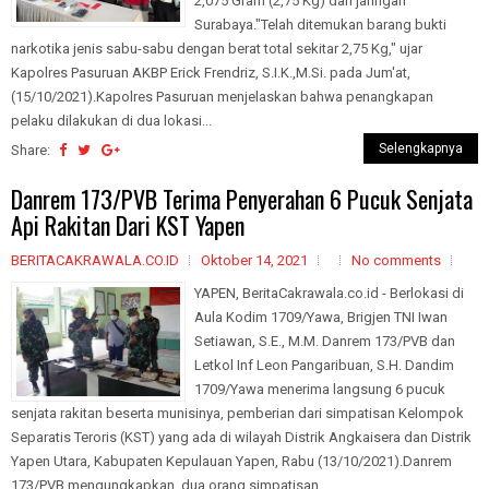
2,075 Gram (2,75 Kg) dari jaringan
Surabaya."Telah ditemukan barang bukti
narkotika jenis sabu-sabu dengan berat total sekitar 2,75 Kg," ujar
Kapolres Pasuruan AKBP Erick Frendriz, S.I.K.,M.Si. pada Jum'at,
(15/10/2021).Kapolres Pasuruan menjelaskan bahwa penangkapan
pelaku dilakukan di dua lokasi...
Selengkapnya
Share:
Danrem 173/PVB Terima Penyerahan 6 Pucuk Senjata
Api Rakitan Dari KST Yapen
BERITACAKRAWALA.CO.ID
Oktober 14, 2021
No comments
YAPEN, BeritaCakrawala.co.id - Berlokasi di
Aula Kodim 1709/Yawa, Brigjen TNI Iwan
Setiawan, S.E., M.M. Danrem 173/PVB dan
Letkol Inf Leon Pangaribuan, S.H. Dandim
1709/Yawa menerima langsung 6 pucuk
senjata rakitan beserta munisinya, pemberian dari simpatisan Kelompok
Separatis Teroris (KST) yang ada di wilayah Distrik Angkaisera dan Distrik
Yapen Utara, Kabupaten Kepulauan Yapen, Rabu (13/10/2021).Danrem
173/PVB mengungkapkan, dua orang simpatisan...