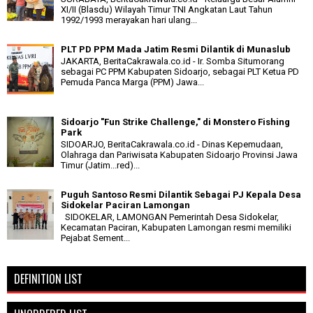
XI/II (Blasdu) Wilayah Timur TNI Angkatan Laut Tahun
1992/1993 merayakan hari ulang...
PLT PD PPM Mada Jatim Resmi Dilantik di Munaslub
JAKARTA, BeritaCakrawala.co.id - Ir. Somba Situmorang
sebagai PC PPM Kabupaten Sidoarjo, sebagai PLT Ketua PD
Pemuda Panca Marga (PPM) Jawa...
Sidoarjo "Fun Strike Challenge," di Monstero Fishing
Park
SIDOARJO, BeritaCakrawala.co.id - Dinas Kepemudaan,
Olahraga dan Pariwisata Kabupaten Sidoarjo Provinsi Jawa
Timur (Jatim...red)...
Puguh Santoso Resmi Dilantik Sebagai PJ Kepala Desa
Sidokelar Paciran Lamongan
SIDOKELAR, LAMONGAN Pemerintah Desa Sidokelar,
Kecamatan Paciran, Kabupaten Lamongan resmi memiliki
Pejabat Sement...
DEFINITION LIST