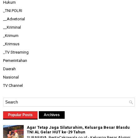
Hukum
_TNI.POLRI
__Advetorial
__Kriminal
_Krimum
_Krimsus
_TV Streaming
Pemerintahan
Daerah
Nasional
TV Channel
Popular Posts
Archives
Agar Tetap Jaga Silaturahim, Keluarga Besar Blasdu
TNI AL Gelar HUT ke-29 Tahun
SURABAYA, BeritaCakrawala.co.id - Keluarga Besar Alumni