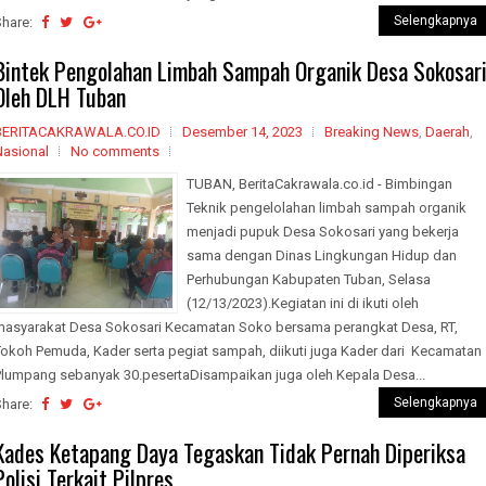
Selengkapnya
Share:
Bintek Pengolahan Limbah Sampah Organik Desa Sokosar
Oleh DLH Tuban
BERITACAKRAWALA.CO.ID
Desember 14, 2023
Breaking News
,
Daerah
,
Nasional
No comments
TUBAN, BeritaCakrawala.co.id - Bimbingan
Teknik pengelolahan limbah sampah organik
menjadi pupuk Desa Sokosari yang bekerja
sama dengan Dinas Lingkungan Hidup dan
Perhubungan Kabupaten Tuban, Selasa
(12/13/2023).Kegiatan ini di ikuti oleh
masyarakat Desa Sokosari Kecamatan Soko bersama perangkat Desa, RT,
Tokoh Pemuda, Kader serta pegiat sampah, diikuti juga Kader dari Kecamatan
Plumpang sebanyak 30.pesertaDisampaikan juga oleh Kepala Desa...
Selengkapnya
Share:
Kades Ketapang Daya Tegaskan Tidak Pernah Diperiksa
Polisi Terkait Pilpres