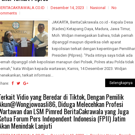
BERITACAKRAWALA.CO.ID
Desember 14, 2023
Nasional
No
comments
JAKARTA, BeritaCakrawala.co.id - Kepala Desa
(Kades) Ketapang Daya, Madura, Jawa Timur,
Moh. Widjan menegaskan bahwa, tidak pernah
dipanggil maupun diperiksa oleh aparat
kepolisian terkait dengan kepentingan Pemiliha
Presiden (Pilpres). "Pada intinya saya tidak ada
ernah dipanggil oleh kepolisian manapun dari Polsek, Polres atau Polda tidak
pernah," kata Widjan kepada wartawan, Kamis, 14 Desember 2023. Widjan
enekankan, terkait informasi...
Selengkapnya
Share:
Terkait Vidio yang Beredar di Tiktok, Dengan Pemilik
Akun@Wongjowoasli86, Diduga Melecehkan Profesi
Wartawan dan LSM Pimred BeritaCakrawala yang Juga
Ketua Forum Pers Independent Indonesia (FPII) Jatim
Akan Menindak Lanjuti