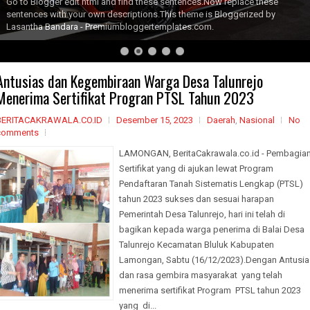
Go to Blogger edit html and find these sentences.Now replace these
sentences with your own descriptions.This theme is Bloggerized by
Lasantha Bandara - Premiumbloggertemplates.com.
Antusias dan Kegembiraan Warga Desa Talunrejo
Menerima Sertifikat Progran PTSL Tahun 2023
BERITACAKRAWALA.CO.ID
Desember 15, 2023
Daerah
,
Nasional
No
comments
LAMONGAN, BeritaCakrawala.co.id - Pembagia
Sertifikat yang di ajukan lewat Program
Pendaftaran Tanah Sistematis Lengkap (PTSL)
tahun 2023 sukses dan sesuai harapan
Pemerintah Desa Talunrejo, hari ini telah di
bagikan kepada warga penerima di Balai Desa
Talunrejo Kecamatan Bluluk Kabupaten
Lamongan, Sabtu (16/12/2023).Dengan Antusia
dan rasa gembira masyarakat yang telah
menerima sertifikat Program PTSL tahun 2023
yang di...