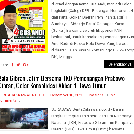
dikenal dengan nama Gus Andi, menjadi Calon
Legislatif (Caleg) DPR - RI dengan Nomor urut 4,
dari Partai Golkar. Daerah Pemilihan (Dapil) 1
Surabaya - Sidoarjo Partai Golongan Karya
(Golkar).Bersama seluruh Eksponen KNPI
berkumpul, untuk konsolidasi pemenangan Gus
Andi Budi, di Posko Bolo Dewe. Yang berada
didaerah Jalan Raya Sukomanunggal 75 warko
DKI, Minggu...
Selengkapnya
Share:
Bala Gibran Jatim Bersama TKD Pemenangan Prabowo
Gibran, Gelar Konsolidasi Akbar di Jawa Timur
BERITACAKRAWALA.CO.ID
Desember 10, 2023
Nasional
No
comments
SURABAYA, BeritaCakrawala.co.id - Dalam
rangka menguatkan sinergi dari Tim Kampanye
Nasional (TKN) Prabowo Gibran, Tim Kampanye
Daerah (TKD) Jawa Timur (Jatim) bersama