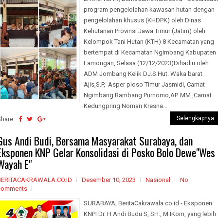
program pengelolahan kawasan hutan dengan
pengelolahan khusus (KHDPK) oleh Dinas
Kehutanan Provinsi Jawa Timur (Jatim) oleh
Kelompok Tani Hutan (KTH) 8 Kecamatan yang
bertempat di Kecamatan Ngimbang Kabupaten
Lamongan, Selasa (12/12/2023)Dihadiri oleh
ADM Jombang Kelik DJ.S.Hut. Waka barat
Ajis,S.P, Asper ploso Timur Jasmidi, Camat
Ngimbang Bambang Purnomo,AP. MM.,Camat
Kedungpring Noman Kresna...
Selengkapnya
Share:
Gus Andi Budi, Bersama Masyarakat Surabaya, dan
Eksponen KNP Gelar Konsolidasi di Posko Bolo Dewe"Wes
Wayah E"
BERITACAKRAWALA.CO.ID
Desember 10, 2023
Nasional
No
comments
SURABAYA, BeritaCakrawala.co.id - Eksponen
KNPI Dr. H Andi Budu S, SH., M.IKom, yang lebih