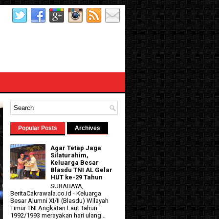
Popular Posts
Archives
Agar Tetap Jaga
Silaturahim,
Keluarga Besar
Blasdu TNI AL Gelar
HUT ke-29 Tahun
SURABAYA,
BeritaCakrawala.co.id - Keluarga
Besar Alumni XI/II (Blasdu) Wilayah
Timur TNI Angkatan Laut Tahun
1992/1993 merayakan hari ulang...