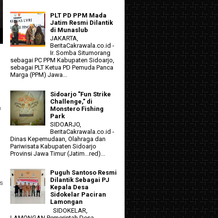
PLT PD PPM Mada
Jatim Resmi Dilantik
di Munaslub
JAKARTA,
BeritaCakrawala.co.id -
Ir. Somba Situmorang
sebagai PC PPM Kabupaten Sidoarjo,
sebagai PLT Ketua PD Pemuda Panca
Marga (PPM) Jawa...
Sidoarjo "Fun Strike
Challenge," di
n
Monstero Fishing
Park
SIDOARJO,
BeritaCakrawala.co.id -
Dinas Kepemudaan, Olahraga dan
Pariwisata Kabupaten Sidoarjo
Provinsi Jawa Timur (Jatim...red)...
Puguh Santoso Resmi
Dilantik Sebagai PJ
s
Kepala Desa
Sidokelar Paciran
Lamongan
SIDOKELAR,
LAMONGAN Pemerintah Desa