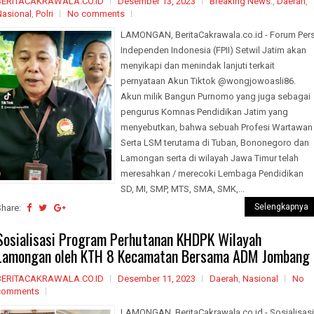
BERITACAKRAWALA.CO.ID
Desember 13, 2023
Breaking News.
,
Daerah
,
Nasional
,
Polri
No comments
LAMONGAN, BeritaCakrawala.co.id - Forum Per
Independen Indonesia (FPII) Setwil Jatim akan
menyikapi dan menindak lanjuti terkait
pernyataan Akun Tiktok @wongjowoasli86.
Akun milik Bangun Purnomo yang juga sebagai
pengurus Komnas Pendidikan Jatim yang
menyebutkan, bahwa sebuah Profesi Wartawan
Serta LSM terutama di Tuban, Bononegoro dan
Lamongan serta di wilayah Jawa Timur telah
meresahkan / merecoki Lembaga Pendidikan
SD, MI, SMP, MTS, SMA, SMK,...
Selengkapnya
Share:
Sosialisasi Program Perhutanan KHDPK Wilayah
Lamongan oleh KTH 8 Kecamatan Bersama ADM Jombang
BERITACAKRAWALA.CO.ID
Desember 11, 2023
Daerah
,
Nasional
No
comments
LAMONGAN, BeritaCakrawala.co.id - Sosialisasi