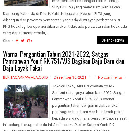
memperbaiki Pembangkit Listrik Tenaga
Surya (PLTS) yang mengalami kerusakan,
Kampung Yabanda di Distrik Yaffi, Kabupaten Keerom.PLTS yang
dibangun dari program pemerintah yang ada di wilayah perbatasan RI-
PNG tidak lagi beroperasi dikarenakan tidak ada perawatan dan tidak ada
yang dapat memperbaiki,...
Selengkapnya
Share:
Warnai Pergantian Tahun 2021-2022, Satgas
Pamrahwan Yonif RK 751/VJS Bagikan Baju Baru dan
Baju Layak Pakai
BERITACAKRAWALA.CO.ID
Desember 30, 2021
No comments
JAYAWIJAYA, BeritaCakrawala.co.id -
Sambut datangnya tahun baru 2022, Satgas
Pamrahwan Yonif RK 751/VJS warnai
pergantian tahun dengan melaksanakan
pembagian baju baru dan baju layak pakai
kepada warga dimana personel Satgas saat
ini sedang bertugas.Letda Inf Sirait selaku Pasiter Satgas Yonif RK