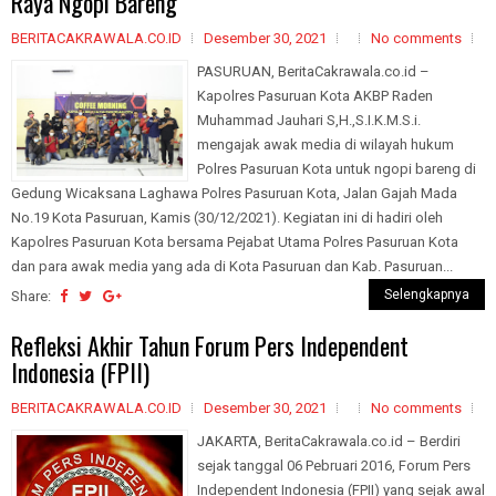
Raya Ngopi Bareng
BERITACAKRAWALA.CO.ID
Desember 30, 2021
No comments
PASURUAN, BeritaCakrawala.co.id –
Kapolres Pasuruan Kota AKBP Raden
Muhammad Jauhari S,H.,S.I.K.M.S.i.
mengajak awak media di wilayah hukum
Polres Pasuruan Kota untuk ngopi bareng di
Gedung Wicaksana Laghawa Polres Pasuruan Kota, Jalan Gajah Mada
No.19 Kota Pasuruan, Kamis (30/12/2021). Kegiatan ini di hadiri oleh
Kapolres Pasuruan Kota bersama Pejabat Utama Polres Pasuruan Kota
dan para awak media yang ada di Kota Pasuruan dan Kab. Pasuruan...
Selengkapnya
Share:
Refleksi Akhir Tahun Forum Pers Independent
Indonesia (FPII)
BERITACAKRAWALA.CO.ID
Desember 30, 2021
No comments
JAKARTA, BeritaCakrawala.co.id – Berdiri
sejak tanggal 06 Pebruari 2016, Forum Pers
Independent Indonesia (FPII) yang sejak awal