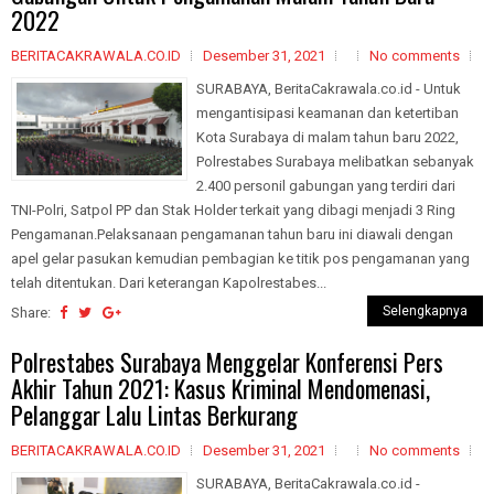
2022
BERITACAKRAWALA.CO.ID
Desember 31, 2021
No comments
SURABAYA, BeritaCakrawala.co.id - Untuk
mengantisipasi keamanan dan ketertiban
Kota Surabaya di malam tahun baru 2022,
Polrestabes Surabaya melibatkan sebanyak
2.400 personil gabungan yang terdiri dari
TNI-Polri, Satpol PP dan Stak Holder terkait yang dibagi menjadi 3 Ring
Pengamanan.Pelaksanaan pengamanan tahun baru ini diawali dengan
apel gelar pasukan kemudian pembagian ke titik pos pengamanan yang
telah ditentukan. Dari keterangan Kapolrestabes...
Selengkapnya
Share:
Polrestabes Surabaya Menggelar Konferensi Pers
Akhir Tahun 2021: Kasus Kriminal Mendomenasi,
Pelanggar Lalu Lintas Berkurang
BERITACAKRAWALA.CO.ID
Desember 31, 2021
No comments
SURABAYA, BeritaCakrawala.co.id -