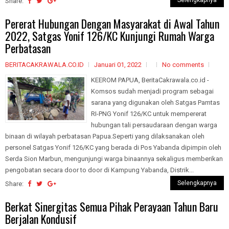
Selengkapnya
Share:
Pererat Hubungan Dengan Masyarakat di Awal Tahun
2022, Satgas Yonif 126/KC Kunjungi Rumah Warga
Perbatasan
BERITACAKRAWALA.CO.ID
Januari 01, 2022
No comments
KEEROM PAPUA, BeritaCakrawala.co.id -
Komsos sudah menjadi program sebagai
sarana yang digunakan oleh Satgas Pamtas
RI-PNG Yonif 126/KC untuk mempererat
hubungan tali persaudaraan dengan warga
binaan di wilayah perbatasan Papua.Seperti yang dilaksanakan oleh
personel Satgas Yonif 126/KC yang berada di Pos Yabanda dipimpin oleh
Serda Sion Marbun, mengunjungi warga binaannya sekaligus memberikan
pengobatan secara door to door di Kampung Yabanda, Distrik...
Selengkapnya
Share:
Berkat Sinergitas Semua Pihak Perayaan Tahun Baru
Berjalan Kondusif