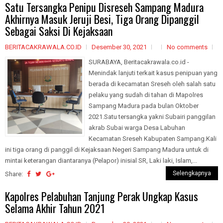
Satu Tersangka Penipu Disreseh Sampang Madura
Akhirnya Masuk Jeruji Besi, Tiga Orang Dipanggil
Sebagai Saksi Di Kejaksaan
BERITACAKRAWALA.CO.ID
Desember 30, 2021
No comments
SURABAYA, Beritacakrawala.co.id -
Menindak lanjuti terkait kasus penipuan yang
berada di kecamatan Sreseh oleh salah satu
pelaku yang sudah di tahan di Mapolres
Sampang Madura pada bulan Oktober
2021.Satu tersangka yakni Subairi panggilan
akrab Subai warga Desa Labuhan
Kecamatan Sreseh Kabupaten Sampang.Kali
ini tiga orang di panggil di Kejaksaan Negeri Sampang Madura untuk di
mintai keterangan diantaranya (Pelapor) inisial SR, Laki laki, Islam,...
Selengkapnya
Share:
Kapolres Pelabuhan Tanjung Perak Ungkap Kasus
Selama Akhir Tahun 2021