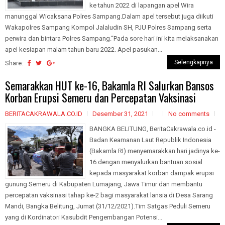
ke tahun 2022 di lapangan apel Wira
manunggal Wicaksana Polres Sampang.Dalam apel tersebut juga diikuti
Wakapolres Sampang Kompol Jalaludin SH, PJU Polres Sampang serta
perwira dan bintara Polres Sampang.“Pada sore hari ini kita melaksanakan
apel kesiapan malam tahun baru 2022. Apel pasukan...
Selengkapnya
Share:
Semarakkan HUT ke-16, Bakamla RI Salurkan Bansos
Korban Erupsi Semeru dan Percepatan Vaksinasi
BERITACAKRAWALA.CO.ID
Desember 31, 2021
No comments
BANGKA BELITUNG, BeritaCakrawala.co.id -
Badan Keamanan Laut Republik Indonesia
(Bakamla RI) menyemarakkan hari jadinya ke-
16 dengan menyalurkan bantuan sosial
kepada masyarakat korban dampak erupsi
gunung Semeru di Kabupaten Lumajang, Jawa Timur dan membantu
percepatan vaksinasi tahap ke-2 bagi masyarakat lansia di Desa Sarang
Mandi, Bangka Belitung, Jumat (31/12/2021).Tim Satgas Peduli Semeru
yang di Kordinatori Kasubdit Pengembangan Potensi...