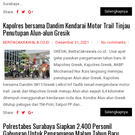
Surabaya....
Selengkapnya
Share:
Kapolres bersama Dandim Kendarai Motor Trail Tinjau
Penutupan Alun-alun Gresik
BERITACAKRAWALA.CO.ID
Desember 31, 2021
No comments
GRESIK, BeritaCakrawala.co.id - Usai apel
gelar pasukan pengamanan tahun baru di
Mapolres Gresik, Kapolres Gresik, AKBP
Mochamad Nur Azis langsung meninjau
penutupan Alun-alun Gresik. Kapolres
bersama Dandim 0817/Gresik Letkol Inf Taufik Ismail mengendarai motor
trail. Jarak dari Mapolres Gresik menuju Alun-alun sejauh 6,4 kilometer
ditempuh menggunakan kendaraan roda dua. Kondisi Alun-alun Gresik
ditutup petugas dari TNI-Polri, Satpol PP dan...
Selengkapnya
Share:
Polrestabes Surabaya Siapkan 2.400 Personil
Gabungan Untuk Pengamanan Malam Tahun Baru