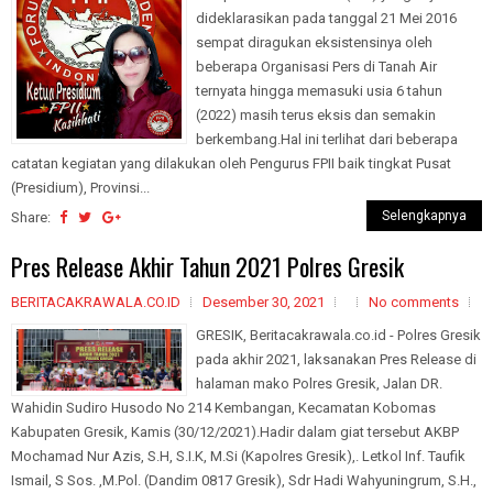
dideklarasikan pada tanggal 21 Mei 2016
sempat diragukan eksistensinya oleh
beberapa Organisasi Pers di Tanah Air
ternyata hingga memasuki usia 6 tahun
(2022) masih terus eksis dan semakin
berkembang.Hal ini terlihat dari beberapa
catatan kegiatan yang dilakukan oleh Pengurus FPII baik tingkat Pusat
(Presidium), Provinsi...
Selengkapnya
Share:
Pres Release Akhir Tahun 2021 Polres Gresik
BERITACAKRAWALA.CO.ID
Desember 30, 2021
No comments
GRESIK, Beritacakrawala.co.id - Polres Gresik
pada akhir 2021, laksanakan Pres Release di
halaman mako Polres Gresik, Jalan DR.
Wahidin Sudiro Husodo No 214 Kembangan, Kecamatan Kobomas
Kabupaten Gresik, Kamis (30/12/2021).Hadir dalam giat tersebut AKBP
Mochamad Nur Azis, S.H, S.I.K, M.Si (Kapolres Gresik),. Letkol Inf. Taufik
Ismail, S Sos. ,M.Pol. (Dandim 0817 Gresik), Sdr Hadi Wahyuningrum, S.H.,