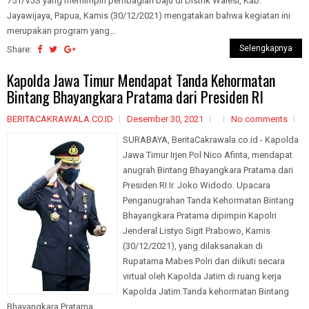
751/VJS yang memimpin pembagian baju di Distrik Walesi, Kab.
Jayawijaya, Papua, Kamis (30/12/2021) mengatakan bahwa kegiatan ini
merupakan program yang...
Selengkapnya
Share:
Kapolda Jawa Timur Mendapat Tanda Kehormatan
Bintang Bhayangkara Pratama dari Presiden RI
BERITACAKRAWALA.CO.ID
Desember 30, 2021
No comments
SURABAYA, BeritaCakrawala.co.id - Kapolda
Jawa Timur Irjen Pol Nico Afinta, mendapat
anugrah Bintang Bhayangkara Pratama dari
Presiden RI Ir. Joko Widodo. Upacara
Penganugrahan Tanda Kehormatan Bintang
Bhayangkara Pratama dipimpin Kapolri
Jenderal Listyo Sigit Prabowo, Kamis
(30/12/2021), yang dilaksanakan di
Rupatama Mabes Polri dan diikuti secara
virtual oleh Kapolda Jatim di ruang kerja
Kapolda Jatim.Tanda kehormatan Bintang
Bhayangkara Pratama...