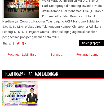
Waka Polda Jatim Brigjen Pol Drs. Slamet
Hadi Supraptoyo didampingi Irwasda Polda
Jatim Kombes Pol Mohamad Aris S,H., Kabid
Propam Polda Jatim Kombes pol Taufik
Herdiansyah Zeinardi., Kapolres Tulungagung AKBP Handono Subiakto,
S.H., S.I.K., M.H., Wakapolres Tulungagung Kompol Christopher Adhikara
Lebang, S.I.K., S.H. Pejabat Utama Polres Tulungagung melaksanakan
pengecekan pos pengamanan natal 2021...
Selengkapnya
Share:
← Postingan Lebih Baru
Beranda
Postingan Lama →
IKLAN UCAPAN HARI JADI LAMONGAN