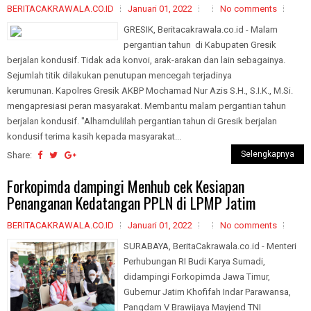
BERITACAKRAWALA.CO.ID
Januari 01, 2022
No comments
GRESIK, Beritacakrawala.co.id - Malam
pergantian tahun di Kabupaten Gresik
berjalan kondusif. Tidak ada konvoi, arak-arakan dan lain sebagainya.
Sejumlah titik dilakukan penutupan mencegah terjadinya
kerumunan. Kapolres Gresik AKBP Mochamad Nur Azis S.H., S.I.K., M.Si.
mengapresiasi peran masyarakat. Membantu malam pergantian tahun
berjalan kondusif. "Alhamdulilah pergantian tahun di Gresik berjalan
kondusif terima kasih kepada masyarakat...
Selengkapnya
Share:
Forkopimda dampingi Menhub cek Kesiapan
Penanganan Kedatangan PPLN di LPMP Jatim
BERITACAKRAWALA.CO.ID
Januari 01, 2022
No comments
SURABAYA, BeritaCakrawala.co.id - Menteri
Perhubungan RI Budi Karya Sumadi,
didampingi Forkopimda Jawa Timur,
Gubernur Jatim Khofifah Indar Parawansa,
Pangdam V Brawijaya Mayjend TNI