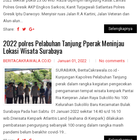
2022 sekitar pukul 23.00 Wib. Razia dipimpin langsung Kasat Lantas
Polres Gresik AKP Engkos Sarkosi, Kanit Turjagwali Satlantas Polres
Gresik Iptu Darwoyo. Menyisir ruas Jalan R.A Kartini, Jalan Veteran dan
Alun-alun...
Selengkapnya
Share:
2022 polres Pelabuhan Tanjung Pperak Meninjau
Lokasi Wisata Surabaya
BERITACAKRAWALA.CO.ID
Januari 01, 2022
No comments
SURABAYA, BeritaCakrawala.co.id -
Kunjungan Kapolres Pelabuhan Tanjung
perak dalam rangka kegiatan pengecekan
pengamanan tempat wisata kenpark Pantai
Ria Kenjeran Jalan Raya Sukolilo No 100
Kelurahan Sukolilo Baru Kecamatan Bulak
Surabaya Pada hari Sabtu 01 Januari 2022 sekitar 14.40 s/d 16.10
wib.Diwisata Kenpark Atlantis Land (wahana di Kenpark) dilakukan
pembatasan pengunjung sebanyak 100 orang dalam rangka masih
pandemi belum berakhir covid-19...