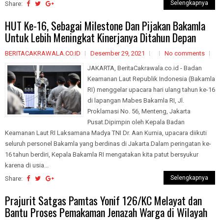
Selengkapnya
Share:
HUT Ke-16, Sebagai Milestone Dan Pijakan Bakamla
Untuk Lebih Meningkat Kinerjanya Ditahun Depan
BERITACAKRAWALA.CO.ID
Desember 29, 2021
No comments
JAKARTA, BeritaCakrawala.co.id - Badan
Keamanan Laut Republik Indonesia (Bakamla
RI) menggelar upacara hari ulang tahun ke-16
di lapangan Mabes Bakamla RI, Jl.
Proklamasi No. 56, Menteng, Jakarta
Pusat.Dipimpin oleh Kepala Badan
Keamanan Laut RI Laksamana Madya TNI Dr. Aan Kurnia, upacara diikuti
seluruh personel Bakamla yang berdinas di Jakarta.Dalam peringatan ke-
16 tahun berdiri, Kepala Bakamla RI mengatakan kita patut bersyukur
karena di usia...
Selengkapnya
Share:
Prajurit Satgas Pamtas Yonif 126/KC Melayat dan
Bantu Proses Pemakaman Jenazah Warga di Wilayah