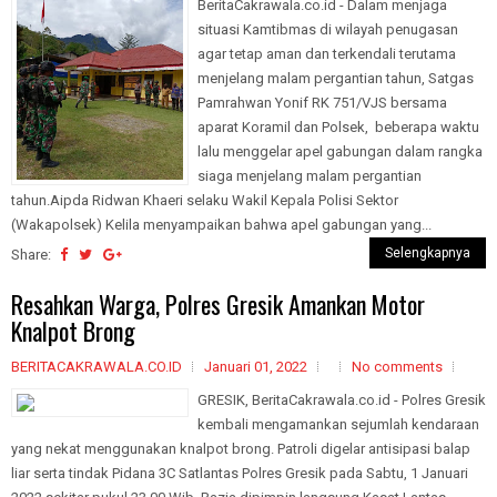
BeritaCakrawala.co.id - Dalam menjaga
situasi Kamtibmas di wilayah penugasan
agar tetap aman dan terkendali terutama
menjelang malam pergantian tahun, Satgas
Pamrahwan Yonif RK 751/VJS bersama
aparat Koramil dan Polsek, beberapa waktu
lalu menggelar apel gabungan dalam rangka
siaga menjelang malam pergantian
tahun.Aipda Ridwan Khaeri selaku Wakil Kepala Polisi Sektor
(Wakapolsek) Kelila menyampaikan bahwa apel gabungan yang...
Selengkapnya
Share:
Resahkan Warga, Polres Gresik Amankan Motor
Knalpot Brong
BERITACAKRAWALA.CO.ID
Januari 01, 2022
No comments
GRESIK, BeritaCakrawala.co.id - Polres Gresik
kembali mengamankan sejumlah kendaraan
yang nekat menggunakan knalpot brong. Patroli digelar antisipasi balap
liar serta tindak Pidana 3C Satlantas Polres Gresik pada Sabtu, 1 Januari