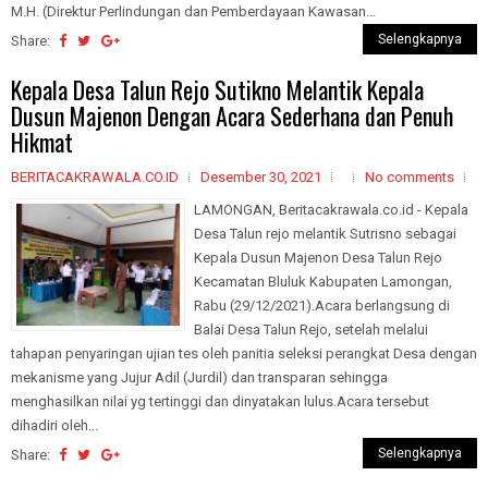
M.H. (Direktur Perlindungan dan Pemberdayaan Kawasan...
Selengkapnya
Share:
Kepala Desa Talun Rejo Sutikno Melantik Kepala
Dusun Majenon Dengan Acara Sederhana dan Penuh
Hikmat
BERITACAKRAWALA.CO.ID
Desember 30, 2021
No comments
LAMONGAN, Beritacakrawala.co.id - Kepala
Desa Talun rejo melantik Sutrisno sebagai
Kepala Dusun Majenon Desa Talun Rejo
Kecamatan Bluluk Kabupaten Lamongan,
Rabu (29/12/2021).Acara berlangsung di
Balai Desa Talun Rejo, setelah melalui
tahapan penyaringan ujian tes oleh panitia seleksi perangkat Desa dengan
mekanisme yang Jujur Adil (Jurdil) dan transparan sehingga
menghasilkan nilai yg tertinggi dan dinyatakan lulus.Acara tersebut
dihadiri oleh...
Selengkapnya
Share: