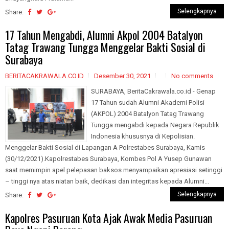
Selengkapnya
Share:
17 Tahun Mengabdi, Alumni Akpol 2004 Batalyon
Tatag Trawang Tungga Menggelar Bakti Sosial di
Surabaya
BERITACAKRAWALA.CO.ID
Desember 30, 2021
No comments
SURABAYA, BeritaCakrawala.co.id - Genap
17 Tahun sudah Alumni Akademi Polisi
(AKPOL) 2004 Batalyon Tatag Trawang
Tungga mengabdi kepada Negara Republik
Indonesia khususnya di Kepolisian.
Menggelar Bakti Sosial di Lapangan A Polrestabes Surabaya, Kamis
(30/12/2021).Kapolrestabes Surabaya, Kombes Pol A Yusep Gunawan
saat memimpin apel pelepasan baksos menyampaikan apresiasi setinggi
– tinggi nya atas niatan baik, dedikasi dan integritas kepada Alumni...
Selengkapnya
Share:
Kapolres Pasuruan Kota Ajak Awak Media Pasuruan