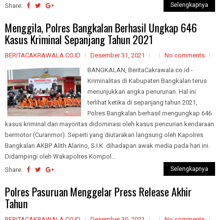
Selengkapnya
Share:
Menggila, Polres Bangkalan Berhasil Ungkap 646
Kasus Kriminal Sepanjang Tahun 2021
BERITACAKRAWALA.CO.ID
Desember 31, 2021
No comments
BANGKALAN, BeritaCakrawala.co.id -
Kriminalitas di Kabupaten Bangkalan terus
menunjukkan angka penurunan. Hal ini
terlihat ketika di sepanjang tahun 2021,
Polres Bangkalan berhasil mengungkap 646
kasus kriminal dan mayoritas didominasi oleh kasus pencurian kendaraan
bermotor (Curanmor). Seperti yang diutarakan langsung oleh Kapolres
Bangkalan AKBP Alith Alarino, S.I.K. dihadapan awak media pada hari ini.
Didampingi oleh Wakapolres Kompol...
Selengkapnya
Share:
Polres Pasuruan Menggelar Press Release Akhir
Tahun
BERITACAKRAWALA.CO.ID
Desember 30, 2021
No comments