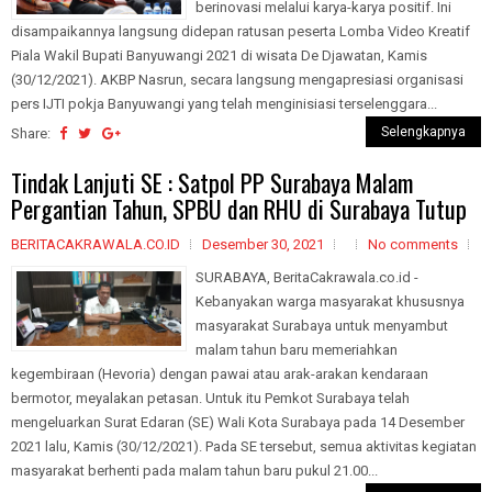
berinovasi melalui karya-karya positif. Ini
disampaikannya langsung didepan ratusan peserta Lomba Video Kreatif
Piala Wakil Bupati Banyuwangi 2021 di wisata De Djawatan, Kamis
(30/12/2021). AKBP Nasrun, secara langsung mengapresiasi organisasi
pers IJTI pokja Banyuwangi yang telah menginisiasi terselenggara...
Selengkapnya
Share:
Tindak Lanjuti SE : Satpol PP Surabaya Malam
Pergantian Tahun, SPBU dan RHU di Surabaya Tutup
BERITACAKRAWALA.CO.ID
Desember 30, 2021
No comments
SURABAYA, BeritaCakrawala.co.id -
Kebanyakan warga masyarakat khususnya
masyarakat Surabaya untuk menyambut
malam tahun baru memeriahkan
kegembiraan (Hevoria) dengan pawai atau arak-arakan kendaraan
bermotor, meyalakan petasan. Untuk itu Pemkot Surabaya telah
mengeluarkan Surat Edaran (SE) Wali Kota Surabaya pada 14 Desember
2021 lalu, Kamis (30/12/2021). Pada SE tersebut, semua aktivitas kegiatan
masyarakat berhenti pada malam tahun baru pukul 21.00...