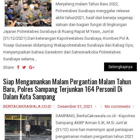
Menjelang malam Tahun Baru 2022,
Polrestabes Surabaya menggelar release
akhir tahun2021, hasil dari kenerja segenap
satuan dan bagian fungsi di lingkungan
Jajaran Polrestabes Surabaya di Ruang Rapat M Yasin, Jum’at
(31/12/2021).Dari keterangan Kapolrestabes Surabaya, Kombes Pol A.
Yusep Gunawan didamping Wakapolrestabes Surabaya dan Kabag Ops,
menyampaikan bahwa Sareskrim dan Satresnarkoba Polrestabes
Surabaya selama...
Selengkapnya
Share:
Siap Mengamankan Malam Pergantian Malam Tahun
Baru, Polres Sampang Terjunkan 164 Personil Di
Dalam Kota Sampang
BERITACAKRAWALA.CO.ID
Desember 31, 2021
No comments
SAMPANG, BeritaCakrawala.co.id - Kapolres
Sampang AKBP Arman S.IK, M.Si Jum’at
(31/12) sore hari memimpin apel persiapan
pengamanan malam pergantian tahun 2021