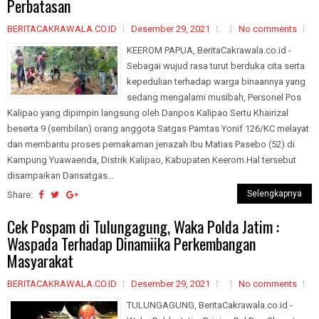
Perbatasan
BERITACAKRAWALA.CO.ID
Desember 29, 2021
No comments
KEEROM PAPUA, BeritaCakrawala.co.id -
Sebagai wujud rasa turut berduka cita serta
kepedulian terhadap warga binaannya yang
sedang mengalami musibah, Personel Pos
Kalipao yang dipimpin langsung oleh Danpos Kalipao Sertu Khairizal
beserta 9 (sembilan) orang anggota Satgas Pamtas Yonif 126/KC melayat
dan membantu proses pemakaman jenazah Ibu Matias Pasebo (52) di
Kampung Yuawaenda, Distrik Kalipao, Kabupaten Keerom.Hal tersebut
disampaikan Dansatgas...
Selengkapnya
Share:
Cek Pospam di Tulungagung, Waka Polda Jatim :
Waspada Terhadap Dinamiika Perkembangan
Masyarakat
BERITACAKRAWALA.CO.ID
Desember 29, 2021
No comments
TULUNGAGUNG, BeritaCakrawala.co.id -