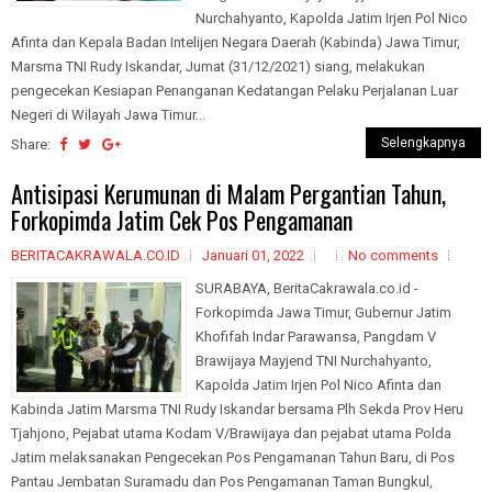
Nurchahyanto, Kapolda Jatim Irjen Pol Nico
Afinta dan Kepala Badan Intelijen Negara Daerah (Kabinda) Jawa Timur,
Marsma TNI Rudy Iskandar, Jumat (31/12/2021) siang, melakukan
pengecekan Kesiapan Penanganan Kedatangan Pelaku Perjalanan Luar
Negeri di Wilayah Jawa Timur...
Selengkapnya
Share:
Antisipasi Kerumunan di Malam Pergantian Tahun,
Forkopimda Jatim Cek Pos Pengamanan
BERITACAKRAWALA.CO.ID
Januari 01, 2022
No comments
SURABAYA, BeritaCakrawala.co.id -
Forkopimda Jawa Timur, Gubernur Jatim
Khofifah Indar Parawansa, Pangdam V
Brawijaya Mayjend TNI Nurchahyanto,
Kapolda Jatim Irjen Pol Nico Afinta dan
Kabinda Jatim Marsma TNI Rudy Iskandar bersama Plh Sekda Prov Heru
Tjahjono, Pejabat utama Kodam V/Brawijaya dan pejabat utama Polda
Jatim melaksanakan Pengecekan Pos Pengamanan Tahun Baru, di Pos
Pantau Jembatan Suramadu dan Pos Pengamanan Taman Bungkul,