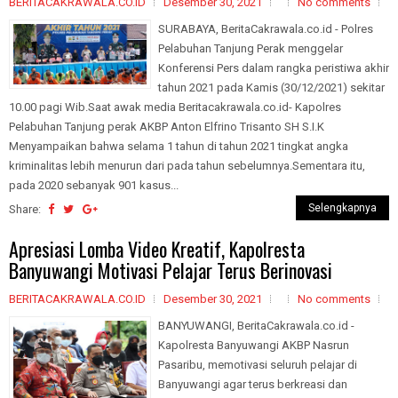
BERITACAKRAWALA.CO.ID
Desember 30, 2021
No comments
SURABAYA, BeritaCakrawala.co.id - Polres
Pelabuhan Tanjung Perak menggelar
Konferensi Pers dalam rangka peristiwa akhir
tahun 2021 pada Kamis (30/12/2021) sekitar
10.00 pagi Wib.Saat awak media Beritacakrawala.co.id- Kapolres
Pelabuhan Tanjung perak AKBP Anton Elfrino Trisanto SH S.I.K
Menyampaikan bahwa selama 1 tahun di tahun 2021 tingkat angka
kriminalitas lebih menurun dari pada tahun sebelumnya.Sementara itu,
pada 2020 sebanyak 901 kasus...
Selengkapnya
Share:
Apresiasi Lomba Video Kreatif, Kapolresta
Banyuwangi Motivasi Pelajar Terus Berinovasi
BERITACAKRAWALA.CO.ID
Desember 30, 2021
No comments
BANYUWANGI, BeritaCakrawala.co.id -
Kapolresta Banyuwangi AKBP Nasrun
Pasaribu, memotivasi seluruh pelajar di
Banyuwangi agar terus berkreasi dan