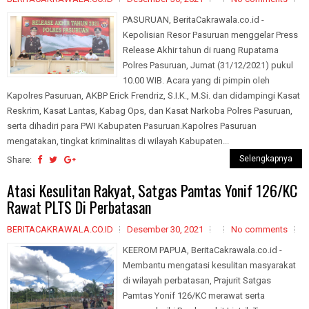
PASURUAN, BeritaCakrawala.co.id -
Kepolisian Resor Pasuruan menggelar Press
Release Akhir tahun di ruang Rupatama
Polres Pasuruan, Jumat (31/12/2021) pukul
10.00 WIB. Acara yang di pimpin oleh
Kapolres Pasuruan, AKBP Erick Frendriz, S.I.K., M.Si. dan didampingi Kasat
Reskrim, Kasat Lantas, Kabag Ops, dan Kasat Narkoba Polres Pasuruan,
serta dihadiri para PWI Kabupaten Pasuruan.Kapolres Pasuruan
mengatakan, tingkat kriminalitas di wilayah Kabupaten...
Selengkapnya
Share:
Atasi Kesulitan Rakyat, Satgas Pamtas Yonif 126/KC
Rawat PLTS Di Perbatasan
BERITACAKRAWALA.CO.ID
Desember 30, 2021
No comments
KEEROM PAPUA, BeritaCakrawala.co.id -
Membantu mengatasi kesulitan masyarakat
di wilayah perbatasan, Prajurit Satgas
Pamtas Yonif 126/KC merawat serta