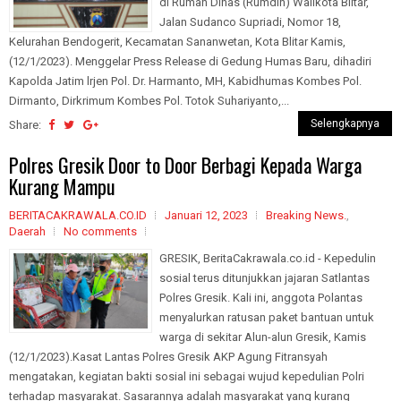
di Rumah Dinas (Rumdin) Walikota Blitar,
Jalan Sudanco Supriadi, Nomor 18,
Kelurahan Bendogerit, Kecamatan Sananwetan, Kota Blitar Kamis,
(12/1/2023). Menggelar Press Release di Gedung Humas Baru, dihadiri
Kapolda Jatim lrjen Pol. Dr. Harmanto, MH, Kabidhumas Kombes Pol.
Dirmanto, Dirkrimum Kombes Pol. Totok Suhariyanto,...
Selengkapnya
Share:
Polres Gresik Door to Door Berbagi Kepada Warga
Kurang Mampu
BERITACAKRAWALA.CO.ID
Januari 12, 2023
Breaking News.
,
Daerah
No comments
GRESIK, BeritaCakrawala.co.id - Kepedulin
sosial terus ditunjukkan jajaran Satlantas
Polres Gresik. Kali ini, anggota Polantas
menyalurkan ratusan paket bantuan untuk
warga di sekitar Alun-alun Gresik, Kamis
(12/1/2023).Kasat Lantas Polres Gresik AKP Agung Fitransyah
mengatakan, kegiatan bakti sosial ini sebagai wujud kepedulian Polri
terhadap masyarakat. Sasarannya adalah masyarakat yang kurang