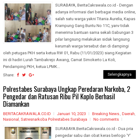
SURABAYA, BeritaCakrawala.co.id - Dengan
adanya informasi dari berbagai media online,
salah satu warga yakni Titania Aurelia, Kapas
Krampung Gang Buntu No 11C, yanv tidak
menerima bantuan sama sekali.Gabungan 3
pilar langsung melakukan sidak langsung
kerumah warga tersebut dan di dampingi
oleh petugas PKH serta ketua RW 01, Rabu (11/01/2023) siang.Kegiatan
ini di hadiri Lurah Tambakrejo Awang, Camat Simokerto La Koli,
Pendamping PKH, ketua LPMK...
Selengkapnya
Share:
Polrestabes Surabaya Ungkap Peredaran Narkoba, 2
Pengedar dan Ratusan Ribu Pil Koplo Berhasil
Diamankan
BERITACAKRAWALA.CO.ID
Januari 10, 2023
Breaking News.
,
Daerah
,
Nasional
,
Satresnarkoba Polrestabes Surabaya
No comments
SURABAYA.BeritaCakrawala.co.id - Dua pria
pengedar sabu dan obat keras berlogo 'Y'