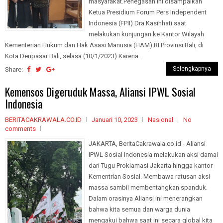
masyarakat.Penegasan ini disampaikan
Ketua Presidium Forum Pers Independent
Indonesia (FPII) Dra.Kasihhati saat
melakukan kunjungan ke Kantor Wilayah
Kementerian Hukum dan Hak Asasi Manusia (HAM) RI Provinsi Bali, di
Kota Denpasar Bali, selasa (10/1/2023).Karena...
Selengkapnya
Share:
Kemensos Digeruduk Massa, Aliansi IPWL Sosial
Indonesia
BERITACAKRAWALA.CO.ID
Januari 10, 2023
Nasional
No
comments
JAKARTA, BeritaCakrawala.co.id - Aliansi
IPWL Sosial Indonesia melakukan aksi damai
dari Tugu Proklamasi Jakarta hingga kantor
Kementrian Sosial. Membawa ratusan aksi
massa sambil membentangkan spanduk.
Dalam orasinya Aliansi ini menerangkan
bahwa kita semua dan warga dunia
mengakui bahwa saat ini secara global kita