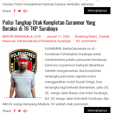
mampu.“Kami menyalurkan bantuan berupa sembako sebanya...
Selengkapnya
Share:
Polisi Tangkap Otak Komplotan Curanmor Yang
Beraksi di 16 TKP Surabaya
BERITACAKRAWALA.CO.ID
Januari 11, 2023
Breaking News.
,
Daerah
,
Nasional
,
Satresnarkoba Polrestabes Surabaya
No comments
SURABAYA, BeritaCakrawala.co.id -
Komitmen Polrestabes Surabaya untuk
memberantas pelaku pencurian kendaraan
bermotor (curanmor) berhasil dibuktikan.
Setelah mengamankan dua komplotan
tersangka pencurian sepeda motor
menggunakan mobil Suzuki Ertiga. Dua
tersangka lagi berhasil diamankan, yaitu OV,
33, warga Jalan Banyu Urip Kidul Surabaya,
AZ, 30, warga Jalan Sidodadi Surabaya, dan
AM,34, warga Sampang Madura. OV adalah otak pencurian...
Selengkapnya
Share: