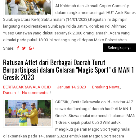
Al-Khidmah dan Ukhsafi Copler Comunity
dalam rangka memperingati HUT Arek Bonek
Surabaya Utara Ke-8, Sabtu malam (14/01/2023).Kegiatan ini dipimpin
langsung Kapolrestabes Surabaya Polda Jatim, Kombes Pol Akhmad
Yusep Gunawan yang diikuti sebanyak 2.000 orang jamaah. Acara yang
dimulai pada pukul 18.00 ini berlangsung di depan Mako Polrestabes...
Selengkapnya
Share:
Ratusan Atlet dari Berbagai Daerah Turut
Berpartisipasi dalam Gelaran "Magic Sport" di MAN 1
Gresik 2023
BERITACAKRAWALA.CO.ID
Januari 14, 2023
Breaking News.
,
Daerah
No comments
GRESIK, ,BeritaCakrawala.co.id - sekitar 417
siswa dari berbagai daerah hadir di MAN 1
Gresik. Siswa mulai memenuhi halaman MAN
1 Gresik sejak pukul 05.30 WIB untuk
mengikuti gelaran Magic Sport yang mulai
dilaksanakan pada 14 Januari 2023.Pembukaan Magic Sport secara