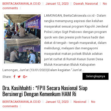
BERITACAKRAWALA.CO.ID
Januari 12, 2023
Daerah
,
Nasional
No
comments
LAMONGAN, BeritaCakrawala.co.id - Dalam
rangka menampung aspirasi dan keluhan
masyarakat sesuai program Kapolri Jenderal
Polisi Listyo Sigit Prabowo dengan program
quick win dan presisi polri harus hadir dan
dekat di tengah - tengah masyarakat, dalam
melindungi, melayani dan mengayomi
masyarakat makan polsek Bluluk adakan
jum'at curhat di Rumah Kasun Suren Desa
Bluluk Kecamatan Bluluk Kabupaten
Lamongan, Jum'at (13/01/2023)Dalam kegiatan "Jum'at...
Selengkapnya
Share:
Dra. Kasihhahti : *FPII Secara Nasional Siap
Bersinergi Dengan Kemenkum HAM Ri
BERITACAKRAWALA.CO.ID
Januari 12, 2023
Nasional
No
comments