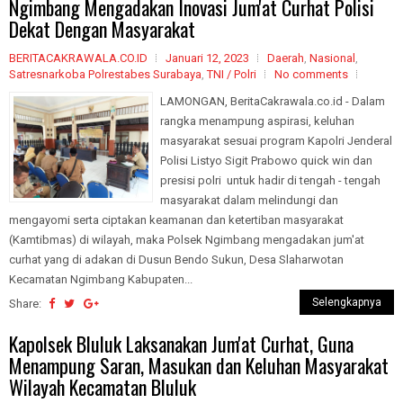
Ngimbang Mengadakan Inovasi Jum'at Curhat Polisi
Dekat Dengan Masyarakat
BERITACAKRAWALA.CO.ID
Januari 12, 2023
Daerah
,
Nasional
,
Satresnarkoba Polrestabes Surabaya
,
TNI / Polri
No comments
LAMONGAN, BeritaCakrawala.co.id - Dalam
rangka menampung aspirasi, keluhan
masyarakat sesuai program Kapolri Jenderal
Polisi Listyo Sigit Prabowo quick win dan
presisi polri untuk hadir di tengah - tengah
masyarakat dalam melindungi dan
mengayomi serta ciptakan keamanan dan ketertiban masyarakat
(Kamtibmas) di wilayah, maka Polsek Ngimbang mengadakan jum'at
curhat yang di adakan di Dusun Bendo Sukun, Desa Slaharwotan
Kecamatan Ngimbang Kabupaten...
Selengkapnya
Share:
Kapolsek Bluluk Laksanakan Jum'at Curhat, Guna
Menampung Saran, Masukan dan Keluhan Masyarakat
Wilayah Kecamatan Bluluk