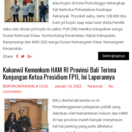
atau koplo di Kota Probolinggo tertangkap
Sat Narkoba Polrestabes Surabaya.
Sebanyak 79 poket sabu, serta 128.000 ribu
butir pil koplo siap edar turut disita.Pemilik
sabu dan ribuan pil koplo itu yakni, PUR (38) mereka merupakan warga
Dusun Kertosari Desa. Gombolirang Kecamatan, Kabat Kabupaten,
Banyuwangi dan AND (26) warga Dusun Kemangsen Desa. Kemangsen
Kecamatan...
Selengkapnya
Share:
Kakanwil Kemenkum HAM RI Provinsi Bali Terima
Kunjungan Ketua Presidium FPII, Ini Laporannya
BERITACAKRAWALA.CO.ID
Januari 10, 2023
Nasional
No
comments
BALI, BeritaCakrawala.co.id -
Penyelenggaraan pelayanan publik yang
diemban oleh Kementerian Hukum dan HAM
di tiap provinsi masih banyak menyimpan
hal-hal penting yang perlu diketahui