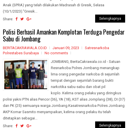
Anak (SPRA) yang telah dilakukan Madrasah di Gresik, Selasa
(10/1/2023)."Gresik...
Selengkapnya
Share:
Polisi Berhasil Amankan Komplotan Terduga Pengedar
Sabu di Jombang
BERITACAKRAWALA.CO.ID
Januari 09, 2023
Satresnarkoba
Polrestabes Surabaya
No comments
JOMBANG, BeritaCakrawala.co.id - Satuan
Resnarkoba Polres Jombang menangkap
lima orang pengedar narkoba di sejumlah
tempat dengan sejumlah barang bukti
narkotika sabu-sabu dan obat pil
koplo. Kelima orang pelaku yang diringkus
polisi yakni PTN alias Pencor (36), YA (18), KST alias Jomplang (38), DI (37)
dan PK (25) semuanya warga Jombang.Kasatresnarkoba Polres Jombang
AKP Komar Sasmito menyampaikan, kelima orang pelaku itu telah
ditetapkan sebagai...
Selengkapnya
Share: