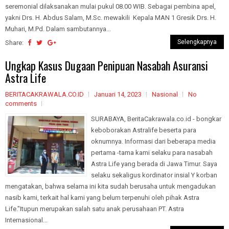
seremonial dilaksanakan mulai pukul 08.00 WIB. Sebagai pembina apel,
yakni Drs. H. Abdus Salam, M.Sc. mewakili Kepala MAN 1 Gresik Drs. H.
Muhari, M.Pd. Dalam sambutannya...
Selengkapnya
Share:
Ungkap Kasus Dugaan Penipuan Nasabah Asuransi
Astra Life
BERITACAKRAWALA.CO.ID
Januari 14, 2023
Nasional
No
comments
SURABAYA, BeritaCakrawala.co.id - bongkar
keboborakan Astralife beserta para
oknumnya. Informasi dari beberapa media
pertama -tama kami selaku para nasabah
Astra Life yang berada di Jawa Timur. Saya
selaku sekaligus kordinator insial Y korban
mengatakan, bahwa selama ini kita sudah berusaha untuk mengadukan
nasib kami, terkait hal kami yang belum terpenuhi oleh pihak Astra
Life."Itupun merupakan salah satu anak perusahaan PT. Astra
Internasional...