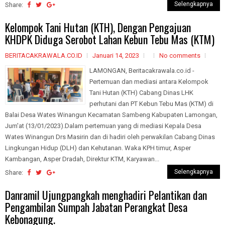
Selengkapnya
Share:
Kelompok Tani Hutan (KTH), Dengan Pengajuan
KHDPK Diduga Serobot Lahan Kebun Tebu Mas (KTM)
BERITACAKRAWALA.CO.ID
Januari 14, 2023
No comments
LAMONGAN, Beritacakrawala.co.id -
Pertemuan dan mediasi antara Kelompok
Tani Hutan (KTH) Cabang Dinas LHK
perhutani dan PT Kebun Tebu Mas (KTM) di
Balai Desa Wates Winangun Kecamatan Sambeng Kabupaten Lamongan,
Jum'at (13/01/2023).Dalam pertemuan yang di mediasi Kepala Desa
Wates Winangun Drs Masirin dan di hadiri oleh perwakilan Cabang Dinas
Lingkungan Hidup (DLH) dan Kehutanan. Waka KPH timur, Asper
Kambangan, Asper Dradah, Direktur KTM, Karyawan...
Selengkapnya
Share:
Danramil Ujungpangkah menghadiri Pelantikan dan
Pengambilan Sumpah Jabatan Perangkat Desa
Kebonagung.