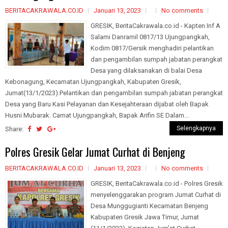
BERITACAKRAWALA.CO.ID
Januari 13, 2023
No comments
GRESIK, BeritaCakrawala.co.id - Kapten Inf A
Salami Danramil 0817/13 Ujungpangkah,
Kodim 0817/Gersik menghadiri pelantikan
dan pengambilan sumpah jabatan perangkat
Desa yang dilaksanakan di balai Desa
Kebonagung, Kecamatan Ujungpangkah, Kabupaten Gresik,
Jumat(13/1/2023).Pelantikan dan pengambilan sumpah jabatan perangkat
Desa yang Baru Kasi Pelayanan dan Kesejahteraan dijabat oleh Bapak
Husni Mubarak. Camat Ujungpangkah, Bapak Arifin SE Dalam...
Selengkapnya
Share:
Polres Gresik Gelar Jumat Curhat di Benjeng
BERITACAKRAWALA.CO.ID
Januari 13, 2023
No comments
GRESIK, BeritaCakrawala.co.id - Polres Gresik
menyelenggarakan program Jumat Curhat di
Desa Munggugianti Kecamatan Benjeng
Kabupaten Gresik Jawa Timur, Jumat