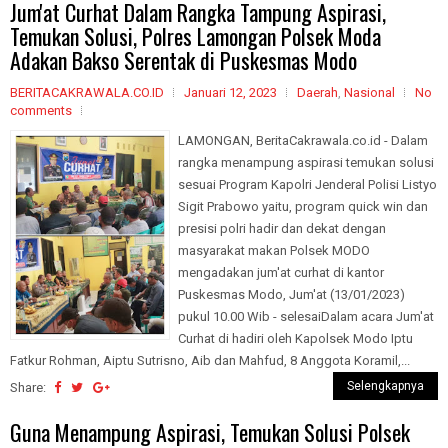
Jum'at Curhat Dalam Rangka Tampung Aspirasi,
Temukan Solusi, Polres Lamongan Polsek Moda
Adakan Bakso Serentak di Puskesmas Modo
BERITACAKRAWALA.CO.ID
Januari 12, 2023
Daerah
,
Nasional
No
comments
LAMONGAN, BeritaCakrawala.co.id - Dalam
rangka menampung aspirasi temukan solusi
sesuai Program Kapolri Jenderal Polisi Listyo
Sigit Prabowo yaitu, program quick win dan
presisi polri hadir dan dekat dengan
masyarakat makan Polsek MODO
mengadakan jum'at curhat di kantor
Puskesmas Modo, Jum'at (13/01/2023)
pukul 10.00 Wib - selesaiDalam acara Jum'at
Curhat di hadiri oleh Kapolsek Modo Iptu
Fatkur Rohman, Aiptu Sutrisno, Aib dan Mahfud, 8 Anggota Koramil,...
Selengkapnya
Share:
Guna Menampung Aspirasi, Temukan Solusi Polsek