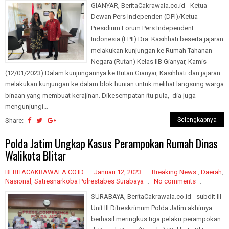
GIANYAR, BeritaCakrawala.co.id - Ketua
Dewan Pers Independen (DPI)/Ketua
Presidium Forum Pers Independent
Indonesia (FPII) Dra. Kasihhati beserta jajaran
melakukan kunjungan ke Rumah Tahanan
Negara (Rutan) Kelas IIB Gianyar, Kamis
(12/01/2023).Dalam kunjungannya ke Rutan Gianyar, Kasihhati dan jajaran
melakukan kunjungan ke dalam blok hunian untuk melihat langsung warga
binaan yang membuat kerajinan. Dikesempatan itu pula, dia juga
mengunjungi...
Selengkapnya
Share:
Polda Jatim Ungkap Kasus Perampokan Rumah Dinas
Walikota Blitar
BERITACAKRAWALA.CO.ID
Januari 12, 2023
Breaking News.
,
Daerah
,
Nasional
,
Satresnarkoba Polrestabes Surabaya
No comments
SURABAYA, BeritaCakrawala.co.id - subdit lll
Unit lll Ditreskrimum Polda Jatim akhirnya
berhasil meringkus tiga pelaku perampokan