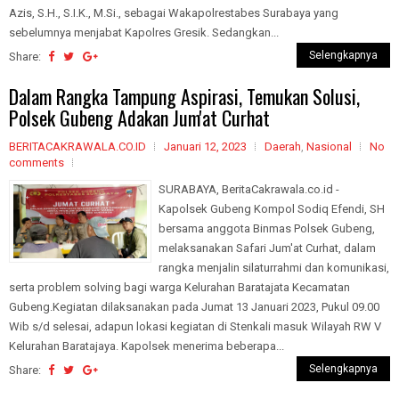
Azis, S.H., S.I.K., M.Si., sebagai Wakapolrestabes Surabaya yang
sebelumnya menjabat Kapolres Gresik. Sedangkan...
Selengkapnya
Share:
Dalam Rangka Tampung Aspirasi, Temukan Solusi,
Polsek Gubeng Adakan Jum'at Curhat
BERITACAKRAWALA.CO.ID
Januari 12, 2023
Daerah
,
Nasional
No
comments
SURABAYA, BeritaCakrawala.co.id -
Kapolsek Gubeng Kompol Sodiq Efendi, SH
bersama anggota Binmas Polsek Gubeng,
melaksanakan Safari Jum'at Curhat, dalam
rangka menjalin silaturrahmi dan komunikasi,
serta problem solving bagi warga Kelurahan Baratajata Kecamatan
Gubeng.Kegiatan dilaksanakan pada Jumat 13 Januari 2023, Pukul 09.00
Wib s/d selesai, adapun lokasi kegiatan di Stenkali masuk Wilayah RW V
Kelurahan Baratajaya. Kapolsek menerima beberapa...
Selengkapnya
Share: