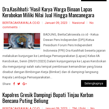
Dra.Kasihhati: 'Hasil Karya Warga Binaan Lapas
Kerobokan Miliki Nilai Jual Hingga Mancanegara
BERITACAKRAWALA.CO.ID
Januari 09, 2023
Nasional
No
comments
BADUNG, BeritaCakrawala.co.id - Ketua
Dewan Pers Independen (DPI)/Ketua
Presidium Forum Pers Independent
Indonesia (FPII) Dra Kasihhati beserta jajaran
melakukan kunjungan ke Lembaga Pemasyarakatan (Lapas) Kelas IIA
Kerobokan, Senin (09/01/2023).Dalam kunjungannya ke Lapas Kerobokan
dia mengunjungi salah satu tempat pembinaan kemandirian yang biasa
disebut dengan Bimbingan Kerja (Bimker) dan di dampingi langsung
Kepala Lembaga Pemasyarakatan...
Selengkapnya
Share:
Kapolres Gresik Dampingi Bupati Tinjau Korban
Bencana Puting Beliung
BERITACAKRAWALA.CO.ID
Januari 09, 2023
TNI / Polri
No