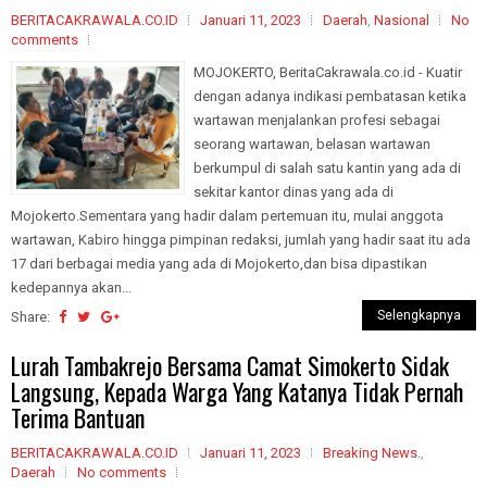
BERITACAKRAWALA.CO.ID
Januari 11, 2023
Daerah
,
Nasional
No
comments
MOJOKERTO, BeritaCakrawala.co.id - Kuatir
dengan adanya indikasi pembatasan ketika
wartawan menjalankan profesi sebagai
seorang wartawan, belasan wartawan
berkumpul di salah satu kantin yang ada di
sekitar kantor dinas yang ada di
Mojokerto.Sementara yang hadir dalam pertemuan itu, mulai anggota
wartawan, Kabiro hingga pimpinan redaksi, jumlah yang hadir saat itu ada
17 dari berbagai media yang ada di Mojokerto,dan bisa dipastikan
kedepannya akan...
Selengkapnya
Share:
Lurah Tambakrejo Bersama Camat Simokerto Sidak
Langsung, Kepada Warga Yang Katanya Tidak Pernah
Terima Bantuan
BERITACAKRAWALA.CO.ID
Januari 11, 2023
Breaking News.
,
Daerah
No comments