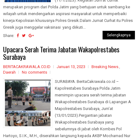
(11/1/2023). Kegiatan Jum’at Curhat
merupakan program dari Polda Jatim yang bertujuan untuk sambang ke
wilayah untuk mendengarkan aspirasi masyarakat untuk memperbaiki
kinerja Kepolisian khususnya Polres Gresik.Dalam Jumat Curhat itu Polres
Gresik juga menggelar vaksinasi yang diikuti...
Selengkapnya
Share:
Upacara Serah Terima Jabatan Wakapolrestabes
Surabaya
BERITACAKRAWALA.CO.ID
Januari 13, 2023
Breaking News.
,
Daerah
No comments
SURABAYA. BeritaCakrawala.co.id –
Kapolrestabes Surabaya Polda Jatim
memimpin upacara serah terima jabatan
Wakapolrestabes Surabaya di Lapangan A
Mapolrestabes Surabaya, Jum’at
(13/01/2023).Pergantian jabatan
Wakapolrestabes Surabaya yang
sebelumnya di jabat oleh Kombes Pol
Hartoyo, S.I.K., M.H., diserahkan langsung kepada AKBP Mochamad Nur