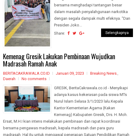
bersama menghadapi tantangan besar
dalam masalah penyalahgunaan narkotika
dengan segala dampak multi efeknya. "Dan
Presiden Joko...
Selengkapnya
Share:
Kemenag Gresik Lakukan Pembinaan Wujudkan
Madrasah Ramah Anak
BERITACAKRAWALA.CO.ID
Januari 09, 2023
Breaking News.
,
Daerah
No comments
GRESIK, BeritaCakrawala.co.id - Menyikapi
adanya kasus kekerasan pada siswa MTs
Nurul Islam Selasa 3/1/2023 lalu.Kepala
Kantor Kementerian Agama (Kakan
Kemenag) Kabupaten Gresik, Drs. H. Moh.
Ersat, M.H.I kian intens melakukan pembinaan dan rapat koordinasi
bersama pengawas madrasah, kepala madrasah dan para guru
madrasah. Hal itu untuk mengawal penerapan Satuan Pendidikan Ramah