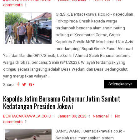
comments
GRESIK, Beritacakrawala.co.id - Kepedulian
Forkopimda Gresik kepada warga
terdampak bencana alam angin puting
beliung di Kecamatan Cerme, Gresik.
Kapolres Gresik AKBP Mochamad Nur Azis
mendampingi Bupati Gresik Fandi Akhmad
Yani dan Dandim0817/Gresik, Letkol Inf Ahmad Saleh Rahanar bertemu
warga di lokasi bencana, Senin (9/1/2023). Wilayah terdampak yang
ditinjau secara langsung adalah Desa Wedani dan Desa Gedangkulut,
yang merupakan wilayah...
Selengkapnya
Share:
Kapolda Jatim Bersama Gubernur Jatim Sambut
Kedatangan Presiden Jokowi
BERITACAKRAWALA.CO.ID
Januari 09, 2023
Nasional
No
comments
BANYUWANGI, BeritaCakrawala.co.id -
Setelah usai memastikan sistem