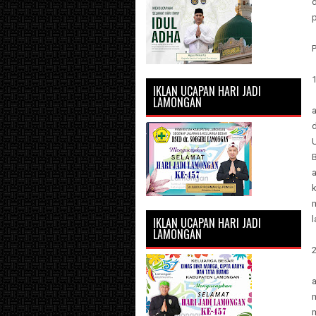
d
P
IKLAN UCAPAN HARI JADI
LAMONGAN
a
l
IKLAN UCAPAN HARI JADI
LAMONGAN
2
a
m
m