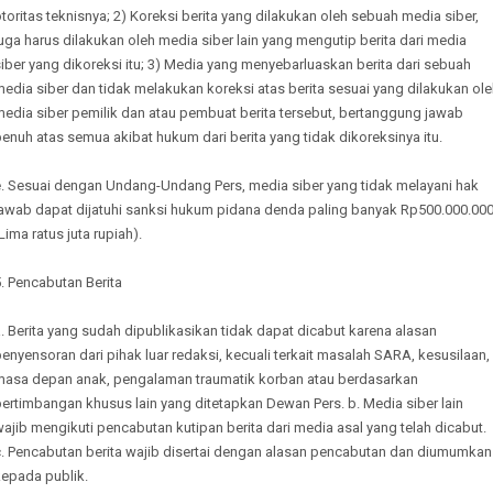
toritas teknisnya; 2) Koreksi berita yang dilakukan oleh sebuah media siber,
uga harus dilakukan oleh media siber lain yang mengutip berita dari media
iber yang dikoreksi itu; 3) Media yang menyebarluaskan berita dari sebuah
edia siber dan tidak melakukan koreksi atas berita sesuai yang dilakukan ol
media siber pemilik dan atau pembuat berita tersebut, bertanggung jawab
enuh atas semua akibat hukum dari berita yang tidak dikoreksinya itu.
e. Sesuai dengan Undang-Undang Pers, media siber yang tidak melayani hak
jawab dapat dijatuhi sanksi hukum pidana denda paling banyak Rp500.000.00
Lima ratus juta rupiah).
. Pencabutan Berita
. Berita yang sudah dipublikasikan tidak dapat dicabut karena alasan
enyensoran dari pihak luar redaksi, kecuali terkait masalah SARA, kesusilaan,
masa depan anak, pengalaman traumatik korban atau berdasarkan
ertimbangan khusus lain yang ditetapkan Dewan Pers. b. Media siber lain
ajib mengikuti pencabutan kutipan berita dari media asal yang telah dicabut.
c. Pencabutan berita wajib disertai dengan alasan pencabutan dan diumumkan
kepada publik.