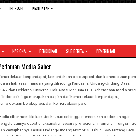
»
»
TNI-POLRI
KESEHATAN
»
»
»
NASIONAL
PENDIDIKAN
SUB BERITA
PEMERINTAH
Pedoman Media Saber
Kemerdekaan berpendapat, kemerdekaan berekspresi, dan kemerdekaan pers
adalah hak asasi manusia yang dilindungi Pancasila, Undang-Undang Dasar
1945, dan Deklarasi Universal Hak Asasi Manusia PBB. Keberadaan media sibe
di Indonesia juga merupakan bagian dari kemerdekaan berpendapat,
kemerdekaan berekspresi, dan kemerdekaan pers.
Media siber memiliki karakter khusus sehingga memerlukan pedoman agar
pengelolaannya dapat dilaksanakan secara profesional, memenuhi fungsi, hak
dan kewajibannya sesuai Undang-Undang Nomor 40 Tahun 1999 tentang Pers