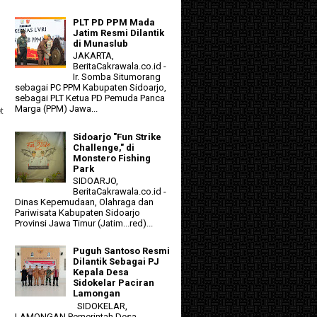
PLT PD PPM Mada
Jatim Resmi Dilantik
di Munaslub
JAKARTA,
BeritaCakrawala.co.id -
Ir. Somba Situmorang
sebagai PC PPM Kabupaten Sidoarjo,
sebagai PLT Ketua PD Pemuda Panca
Marga (PPM) Jawa...
t
Sidoarjo "Fun Strike
Challenge," di
Monstero Fishing
Park
SIDOARJO,
BeritaCakrawala.co.id -
Dinas Kepemudaan, Olahraga dan
Pariwisata Kabupaten Sidoarjo
Provinsi Jawa Timur (Jatim...red)...
Puguh Santoso Resmi
Dilantik Sebagai PJ
Kepala Desa
Sidokelar Paciran
Lamongan
SIDOKELAR,
LAMONGAN Pemerintah Desa