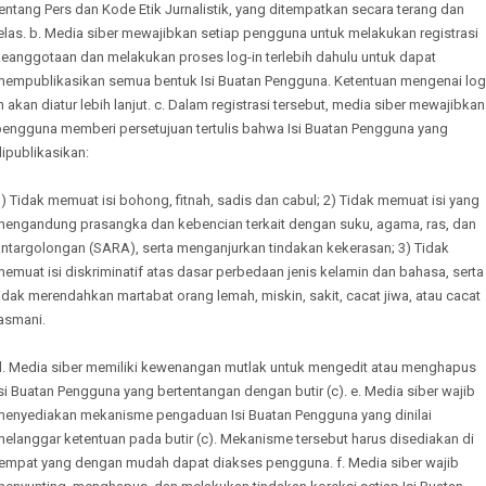
entang Pers dan Kode Etik Jurnalistik, yang ditempatkan secara terang dan
elas. b. Media siber mewajibkan setiap pengguna untuk melakukan registrasi
keanggotaan dan melakukan proses log-in terlebih dahulu untuk dapat
mempublikasikan semua bentuk Isi Buatan Pengguna. Ketentuan mengenai log
n akan diatur lebih lanjut. c. Dalam registrasi tersebut, media siber mewajibkan
pengguna memberi persetujuan tertulis bahwa Isi Buatan Pengguna yang
ipublikasikan:
) Tidak memuat isi bohong, fitnah, sadis dan cabul; 2) Tidak memuat isi yang
mengandung prasangka dan kebencian terkait dengan suku, agama, ras, dan
antargolongan (SARA), serta menganjurkan tindakan kekerasan; 3) Tidak
emuat isi diskriminatif atas dasar perbedaan jenis kelamin dan bahasa, serta
idak merendahkan martabat orang lemah, miskin, sakit, cacat jiwa, atau cacat
asmani.
d. Media siber memiliki kewenangan mutlak untuk mengedit atau menghapus
si Buatan Pengguna yang bertentangan dengan butir (c). e. Media siber wajib
menyediakan mekanisme pengaduan Isi Buatan Pengguna yang dinilai
elanggar ketentuan pada butir (c). Mekanisme tersebut harus disediakan di
tempat yang dengan mudah dapat diakses pengguna. f. Media siber wajib