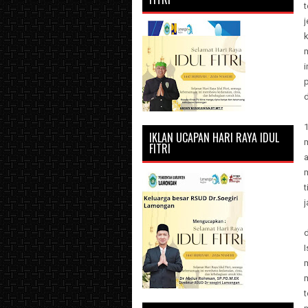
t
j
i
d
1
IKLAN UCAPAN HARI RAYA IDUL
FITRI
m
t
j
I
m