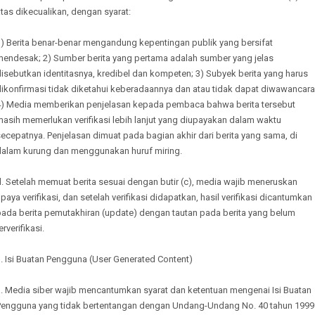
tas dikecualikan, dengan syarat:
1) Berita benar-benar mengandung kepentingan publik yang bersifat
mendesak; 2) Sumber berita yang pertama adalah sumber yang jelas
isebutkan identitasnya, kredibel dan kompeten; 3) Subyek berita yang harus
ikonfirmasi tidak diketahui keberadaannya dan atau tidak dapat diwawancara
4) Media memberikan penjelasan kepada pembaca bahwa berita tersebut
asih memerlukan verifikasi lebih lanjut yang diupayakan dalam waktu
ecepatnya. Penjelasan dimuat pada bagian akhir dari berita yang sama, di
dalam kurung dan menggunakan huruf miring.
. Setelah memuat berita sesuai dengan butir (c), media wajib meneruskan
paya verifikasi, dan setelah verifikasi didapatkan, hasil verifikasi dicantumkan
pada berita pemutakhiran (update) dengan tautan pada berita yang belum
erverifikasi.
. Isi Buatan Pengguna (User Generated Content)
a. Media siber wajib mencantumkan syarat dan ketentuan mengenai Isi Buatan
Pengguna yang tidak bertentangan dengan Undang-Undang No. 40 tahun 1999