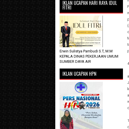
IKLAN UCAPAN HARI RAYA IDUL
FITRI
(
d
p
Erwin Sulistya Pambudi S.T, M.M
KEPALA DINAS PEKERJAAN UMUM
SUMBER DAYA AIR
4
IKLAN UCAPAN HPN
J
k
a
w
d
d