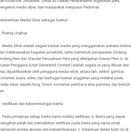
an Kode Etik Jurnalistik. Untuk itu Dewan Persbersama organisasi pers,
pengelola media siber, dan masyarakat menyusun Pedoman
emberitaan Media Siber sebagai berikut:
1. Ruang Lingkup
a. Media Siber adalah segala bentuk media yang menggunakan wahana interne
dan melaksanakan kegiatan jurnalistik, serta memenuhi persyaratan Undang-
Undang Pers dan Standar Perusahaan Pers yang ditetapkan Dewan Pers. b. Isi
Buatan Pengguna (User Generated Content) adalah segala isi yang dibuat dan
tau dipublikasikan oleh pengguna media siber, antara lain, artikel, gambar,
komentar, suara, video dan berbagai bentuk unggahan yang melekat pada
media siber, seperti blog, forum, komentar pembaca atau pemirsa, dan bentuk
ain.
. Verifikasi dan keberimbangan berita
. Pada prinsipnya setiap berita harus melalui verifikasi. b. Berita yang dapat
erugikan pihak lain memerlukan verifikasi pada berita yang sama untuk
emenuhi prinsip akurasi dan keberimbangan. c. Ketentuan dalam butir (a) di