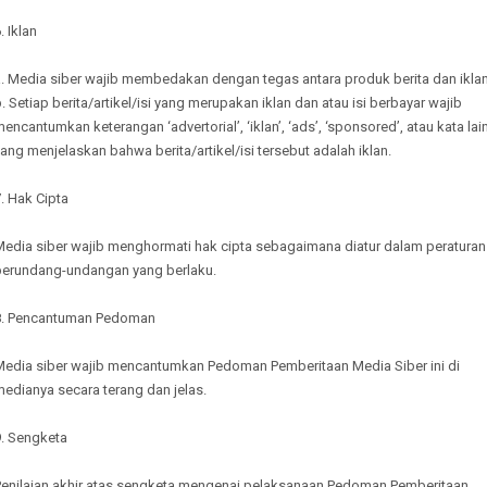
. Iklan
a. Media siber wajib membedakan dengan tegas antara produk berita dan iklan
. Setiap berita/artikel/isi yang merupakan iklan dan atau isi berbayar wajib
encantumkan keterangan ‘advertorial’, ‘iklan’, ‘ads’, ‘sponsored’, atau kata lai
ang menjelaskan bahwa berita/artikel/isi tersebut adalah iklan.
. Hak Cipta
Media siber wajib menghormati hak cipta sebagaimana diatur dalam peraturan
perundang-undangan yang berlaku.
8. Pencantuman Pedoman
Media siber wajib mencantumkan Pedoman Pemberitaan Media Siber ini di
edianya secara terang dan jelas.
9. Sengketa
Penilaian akhir atas sengketa mengenai pelaksanaan Pedoman Pemberitaan