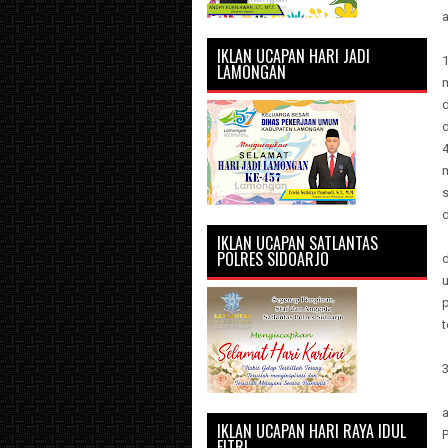
a
IKLAN UCAPAN HARI JADI
LAMONGAN
d
d
m
s
IKLAN UCAPAN SATLANTAS
POLRES SIDOARJO
d
u
t
3
IKLAN UCAPAN HARI RAYA IDUL
FITRI