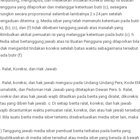
menyunting, menghapus, dan melakukan tindakan koreksi setiap Isi Buatan
Pengguna yang dilaporkan dan melanggar ketentuan butir (c), sesegera
mungkin secara proporsional selambat-lambatnya 2 x 24 jam setelah
pengaduan diterima. g. Media siber yang telah memenuhi ketentuan pada butir
a), (b), (c), dan (f) tidak dibebani tanggung jawab atas masalah yang
itimbulkan akibat pemuatan isi yang melanggar ketentuan pada butir (c). h.
Media siber bertanggung jawab atas Isi Buatan Pengguna yang dilaporkan bila
tidak mengambil tindakan koreksi setelah batas waktu sebagaimana tersebut
ada butir (f).
. Ralat, Koreksi, dan Hak Jawab
a. Ralat, koreksi, dan hak jawab mengacu pada Undang-Undang Pers, Kode Eti
urnalistik, dan Pedoman Hak Jawab yang ditetapkan Dewan Pers. b. Ralat,
oreksi dan atau hak jawab wajib ditautkan pada berita yang diralat, dikoreksi
tau yang diberi hak jawab. c. Di setiap berita ralat, koreksi, dan hak jawab
ajib dicantumkan waktu pemuatan ralat, koreksi, dan atau hak jawab tersebut
. Bila suatu berita media siber tertentu disebarluaskan media siber lain, maka:
1) Tanggung jawab media siber pembuat berita terbatas pada berita yang
ipublikasikan di media siber tersebut atau media siber yang berada di bawah