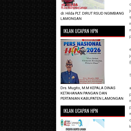
o
j
dr. Hilda PLT. DIRUT RSUD NGIMBANG
s
LAMONGAN
m
IKLAN UCAPAN HPN
p
(
5
Drs. Mugito, M.M KEPALA DINAS
a
KETAHANAN PANGAN DAN
p
PERTANIAN KABUPATEN LAMONGAN
p
IKLAN UCAPAN HPN
w