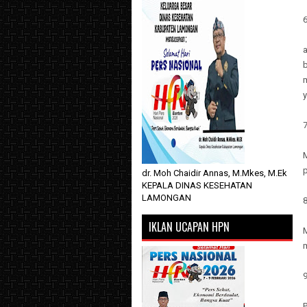
6
b
m
y
7
dr. Moh Chaidir Annas, M.Mkes, M.Ek
KEPALA DINAS KESEHATAN
LAMONGAN
IKLAN UCAPAN HPN
m