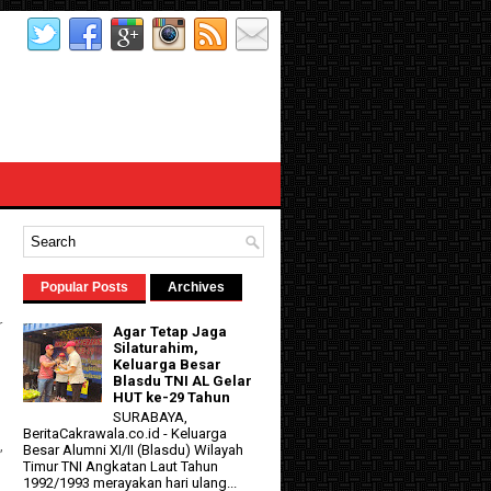
Popular Posts
Archives
r
Agar Tetap Jaga
Silaturahim,
Keluarga Besar
Blasdu TNI AL Gelar
HUT ke-29 Tahun
SURABAYA,
BeritaCakrawala.co.id - Keluarga
,
Besar Alumni XI/II (Blasdu) Wilayah
Timur TNI Angkatan Laut Tahun
1992/1993 merayakan hari ulang...