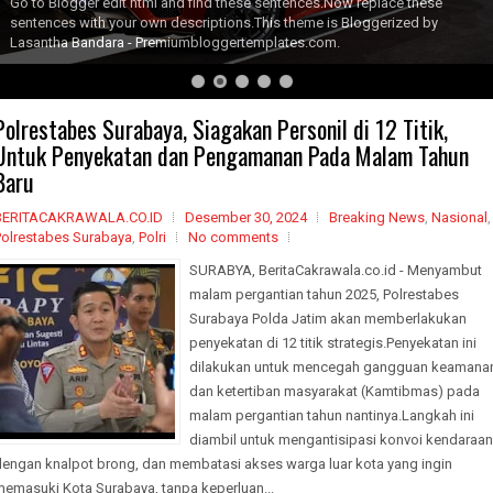
Go to Blogger edit html and find these sentences.Now replace these
sentences with your own descriptions.This theme is Bloggerized by
Lasantha Bandara - Premiumbloggertemplates.com.
Polrestabes Surabaya, Siagakan Personil di 12 Titik,
Untuk Penyekatan dan Pengamanan Pada Malam Tahun
Baru
BERITACAKRAWALA.CO.ID
Desember 30, 2024
Breaking News
,
Nasional
,
Polrestabes Surabaya
,
Polri
No comments
SURABYA, BeritaCakrawala.co.id - Menyambut
malam pergantian tahun 2025, Polrestabes
Surabaya Polda Jatim akan memberlakukan
penyekatan di 12 titik strategis.Penyekatan ini
dilakukan untuk mencegah gangguan keamana
dan ketertiban masyarakat (Kamtibmas) pada
malam pergantian tahun nantinya.Langkah ini
diambil untuk mengantisipasi konvoi kendaraan
dengan knalpot brong, dan membatasi akses warga luar kota yang ingin
memasuki Kota Surabaya, tanpa keperluan...