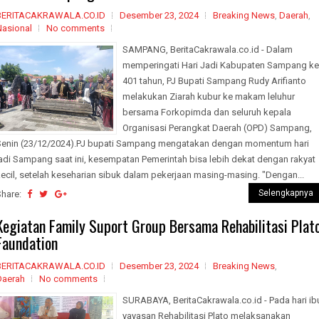
BERITACAKRAWALA.CO.ID
Desember 23, 2024
Breaking News
,
Daerah
,
Nasional
No comments
SAMPANG, BeritaCakrawala.co.id - Dalam
memperingati Hari Jadi Kabupaten Sampang ke
401 tahun, PJ Bupati Sampang Rudy Arifianto
melakukan Ziarah kubur ke makam leluhur
bersama Forkopimda dan seluruh kepala
Organisasi Perangkat Daerah (OPD) Sampang,
Senin (23/12/2024).PJ bupati Sampang mengatakan dengan momentum hari
adi Sampang saat ini, kesempatan Pemerintah bisa lebih dekat dengan rakyat
ecil, setelah keseharian sibuk dalam pekerjaan masing-masing. "Dengan...
Selengkapnya
Share:
Kegiatan Family Suport Group Bersama Rehabilitasi Plat
Faundation
BERITACAKRAWALA.CO.ID
Desember 23, 2024
Breaking News
,
Daerah
No comments
SURABAYA, BeritaCakrawala.co.id - Pada hari ib
yayasan Rehabilitasi Plato melaksanakan