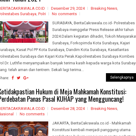
BERITACAKRAWALA.CO.ID
Desember 29, 2024
Breaking News
,
Polrestabes Surabaya
,
Polri
No comments
SURABAYA, BeritaCakrawala.co.id- Polrestabes
Surabaya menggelar Press Release akhir tahun
2024.Dalam kegiatan dihadiri, Tokoh Masyaraka
Surabaya, Forkopimda Kota Surabaya, Kajari
Surabaya, Kasat Pol PP Kota Surabaya, Dandim Kota Surabaya, Kasatlantas
Polrestabes Surabaya dan Kajari Kota Perak.Kapolrestabes Surabaya Kombes
Pol Dr. Luthfie menyampaikan banyak terima kasih kepada warga kota Surabay
ang telah aman dan tentrem. Sekali lagi terima...
Selengkapnya
Share:
Ketidakpastian Hukum di Meja Mahkamah Konstitusi:
Perdebatan Panas Pasal KUHAP yang Mengguncang!
BERITACAKRAWALA.CO.ID
Desember 28, 2024
Breaking News
,
Nasional
No comments
JAKARTA, BeritaCakrawala.co.id - Mahkamah
Konstitusi kembali menjadi panggung utama