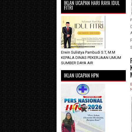
IKLAN UCAPAN HARI RAYA IDUL
FITRI
P
p
Erwin Sulistya Pambudi S.T, M.M
KEPALA DINAS PEKERJAAN UMUM
SUMBER DAYA AIR
IKLAN UCAPAN HPN