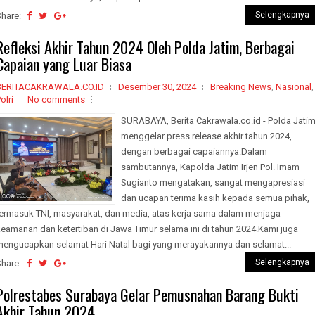
Selengkapnya
Share:
Refleksi Akhir Tahun 2024 Oleh Polda Jatim, Berbagai
Capaian yang Luar Biasa
BERITACAKRAWALA.CO.ID
Desember 30, 2024
Breaking News
,
Nasional
,
olri
No comments
SURABAYA, Berita Cakrawala.co.id - Polda Jati
menggelar press release akhir tahun 2024,
dengan berbagai capaiannya.Dalam
sambutannya, Kapolda Jatim Irjen Pol. Imam
Sugianto mengatakan, sangat mengapresiasi
dan ucapan terima kasih kepada semua pihak,
termasuk TNI, masyarakat, dan media, atas kerja sama dalam menjaga
eamanan dan ketertiban di Jawa Timur selama ini di tahun 2024.Kami juga
mengucapkan selamat Hari Natal bagi yang merayakannya dan selamat...
Selengkapnya
Share:
Polrestabes Surabaya Gelar Pemusnahan Barang Bukti
Akhir Tahun 2024