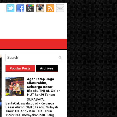
Popular Posts
Archives
Agar Tetap Jaga
Silaturahim,
Keluarga Besar
Blasdu TNI AL Gelar
HUT ke-29 Tahun
SURABAYA,
BeritaCakrawala.co.id - Keluarga
Besar Alumni XI/II (Blasdu) Wilayah
Timur TNI Angkatan Laut Tahun
1992/1993 merayakan hari ulang...