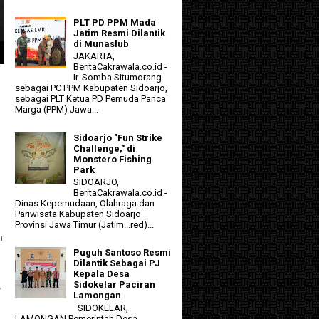
PLT PD PPM Mada
Jatim Resmi Dilantik
di Munaslub
JAKARTA,
BeritaCakrawala.co.id -
Ir. Somba Situmorang
sebagai PC PPM Kabupaten Sidoarjo,
sebagai PLT Ketua PD Pemuda Panca
Marga (PPM) Jawa...
Sidoarjo "Fun Strike
Challenge," di
Monstero Fishing
Park
SIDOARJO,
BeritaCakrawala.co.id -
Dinas Kepemudaan, Olahraga dan
Pariwisata Kabupaten Sidoarjo
Provinsi Jawa Timur (Jatim...red)...
n
Puguh Santoso Resmi
Dilantik Sebagai PJ
Kepala Desa
,
Sidokelar Paciran
Lamongan
SIDOKELAR,
LAMONGAN Pemerintah Desa