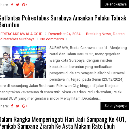
Selengkapnya
Share:
Satlantas Polrestabes Surabaya Amankan Pelaku Tabrak
Beruntun
BERITACAKRAWALA.CO.ID
Desember 24, 2024
Breaking News
,
Daerah
,
Polrestabes Surabaya
No comments
SURABAYA, Berita Cakrawala.co.id - Menjelang
Natal dan Tahun Baru 2025, menggegerkan
warga kota Surabaya, dengan insiden
kecelakaan beruntun yang melibatkan
pengemudi dalam pengaruh alkohol. Berawal
peristiwa ini, terjadi pada Senin (23/12/2024)
ore di sepanjang Jalan Boulevard Pakuwon City, hingga di jalan Kenjeran
enciptakan kekacauan di enam titik lokasi kejadian.Perlu diketahui, Pelaku
nisial SUW, yang mengendarai mobil Mercy hitam. Diketahui...
Selengkapnya
Share:
Dalam Rangka Memperingati Hari Jadi Sampang Ke 401,
Pemkab Sampang Ziarah Ke Asta Makam Rato Ebuh