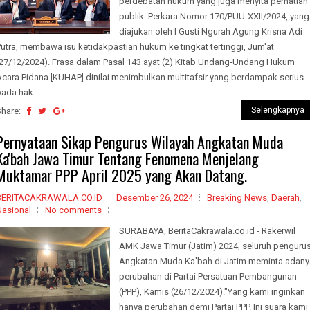
perdebatan hukum yang juga menyita perhatian
publik. Perkara Nomor 170/PUU-XXII/2024, yang
diajukan oleh I Gusti Ngurah Agung Krisna Adi
utra, membawa isu ketidakpastian hukum ke tingkat tertinggi, Jum'at
(27/12/2024). Frasa dalam Pasal 143 ayat (2) Kitab Undang-Undang Hukum
Acara Pidana [KUHAP] dinilai menimbulkan multitafsir yang berdampak serius
ada hak...
Selengkapnya
Share:
Pernyataan Sikap Pengurus Wilayah Angkatan Muda
Ka'bah Jawa Timur Tentang Fenomena Menjelang
Muktamar PPP April 2025 yang Akan Datang.
BERITACAKRAWALA.CO.ID
Desember 26, 2024
Breaking News
,
Daerah
,
Nasional
No comments
SURABAYA, BeritaCakrawala.co.id - Rakerwil
AMK Jawa Timur (Jatim) 2024, seluruh penguru
Angkatan Muda Ka'bah di Jatim meminta adany
perubahan di Partai Persatuan Pembangunan
(PPP), Kamis (26/12/2024)."Yang kami inginkan
hanya perubahan demi Partai PPP. Ini suara kami