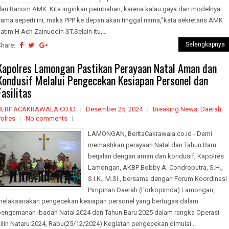
dari Banom AMK. Kita inginkan perubahan, karena kalau gaya dan modelnya
ama seperti ini, maka PPP ke depan akan tinggal nama,"kata sekretaris AMK
atim H Ach Zainuddin ST.Selain itu,...
Selengkapnya
Share:
Kapolres Lamongan Pastikan Perayaan Natal Aman dan
Kondusif Melalui Pengecekan Kesiapan Personel dan
Fasilitas
BERITACAKRAWALA.CO.ID
Desember 25, 2024
Breaking News
,
Daerah
,
olres
No comments
LAMONGAN, BeritaCakrawala.co.id - Demi
memastikan perayaan Natal dan Tahun Baru
berjalan dengan aman dan kondusif, Kapolres
Lamongan, AKBP Bobby A. Condroputra, S.H.,
S.I.K., M.Si., bersama dengan Forum Koordinasi
Pimpinan Daerah (Forkopimda) Lamongan,
melaksanakan pengecekan kesiapan personel yang bertugas dalam
pengamanan ibadah Natal 2024 dan Tahun Baru 2025 dalam rangka Operasi
ilin Nataru 2024, Rabu(25/12/2024).Kegiatan pengecekan dimulai...