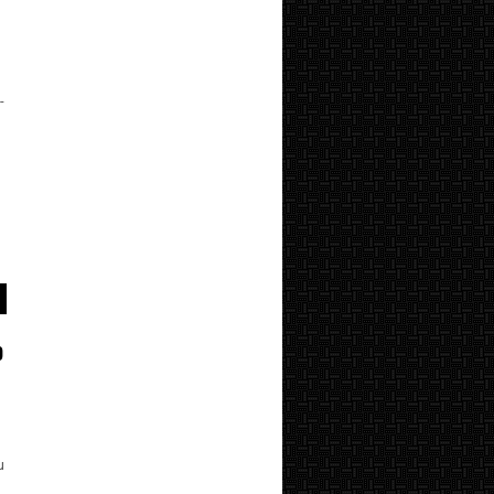
-
o
u