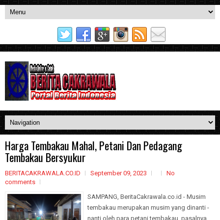
Harga Tembakau Mahal, Petani Dan Pedagang
Tembakau Bersyukur
BERITACAKRAWALA.CO.ID
September 09, 2023
No
comments
SAMPANG, BeritaCakrawala.co.id - Musim
tembakau merupakan musim yang dinanti -
nanti oleh para petani tembakau, pasalnya