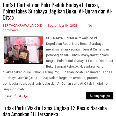
Jum'at Curhat dan Polri Peduli Budaya Literasi,
Polrestabes Surabaya Bagikan Buku, Al-Quran dan Al-
Qitab
BERITACAKRAWALA.CO.ID
September 04, 2023
No
comments
SURABAYA, BeritaCakrawala.co.id -
Kepolisian Resor Kota Besar Surabaya
melaksanakan kegiatan Jum'at Curhat dan
pembagian buku untuk masyarakat dalam
rangka Polri Peduli Budaya Literasi, Distribusi
Buku Sampai Pelosok Nusantara, yang
dilaksanakan di Kelurahan Karang Poh, Tubanan Indah Kecamatan Tandes
Surabaya, Jum'at (01/09/2023).Dalam kegiatan tersebut, proses
pembagian berbagai jenis buku dan Al-Qur’an serta Al-Qitab ini dipimpin
langsung oleh...
Selengkapnya
Share:
Tidak Perlu Waktu Lama Ungkap 13 Kasus Narkoba
dan Amankan 16 Tersangka