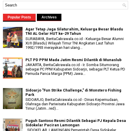
Popular Posts
Archives
Agar Tetap Jaga Silaturahim, Keluarga Besar Blasdu
TNI AL Gelar HUT ke-29 Tahun
SURABAYA, BeritaCakrawala.co.id - Keluarga Besar Alumni
XI/II (Blasdu) Wilayah Timur TNI Angkatan Laut Tahun
1992/1993 merayakan hari ulang...
PLT PD PPM Mada Jatim Resmi Dilantik di Munaslub
JAKARTA, BeritaCakrawala.co.id - Ir. Somba Situmorang
sebagai PC PPM Kabupaten Sidoarjo, sebagai PLT Ketua PD
Pemuda Panca Marga (PPM) Jawa...
Sidoarjo "Fun Strike Challenge," di Monstero Fishing
Park
SIDOARJO, BeritaCakrawala.co.id - Dinas Kepemudaan,
Olahraga dan Pariwisata Kabupaten Sidoarjo Provinsi Jawa
Timur (Jatim...red)...
Puguh Santoso Resmi Dilantik Sebagai PJ Kepala Desa
Sidokelar Paciran Lamongan
SIDOKELAR, LAMONGAN Pemerintah Desa Sidokelar,