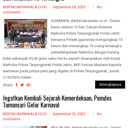
BERITACAKRAWALA.CO.ID
September 04, 2023
No
comments
SURABAYA, BeritaCakrawala.co.id - Dalam
kurun selama 12 hari, Satuan Reserse
Narkoba Polres Tanjungperak Polda Jatim
bersama Polsek jajarannya mengungkap 13
kasus dan menangkap 16 orang tersangka
penyalahgunaan Narkoba dengan barang
bukti sebanyak 35,43 gram sabu.Hal itu seperti disampaikan oleh Kasat
Narkoba Polres Tanjungperak Polda Jatim, AKP Yunizar Maulana kepada
wartawan pada jumpa pers yang digelar di Polres Tanjungperak, Jumat
(1/9/2023).Selain...
Selengkapnya
Share:
Ingatkan Kembali Sejarah Kemerdekaan, Pemdes
Tamansari Gelar Karnaval
BERITACAKRAWALA.CO.ID
September 03, 2023
No
comments
PASURUAN, BeritaCakrawala.co.id - Dalam