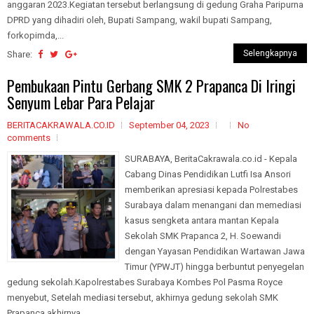
anggaran 2023.Kegiatan tersebut berlangsung di gedung Graha Paripurna
DPRD yang dihadiri oleh, Bupati Sampang, wakil bupati Sampang,
forkopimda,...
Selengkapnya
Share:
Pembukaan Pintu Gerbang SMK 2 Prapanca Di Iringi
Senyum Lebar Para Pelajar
BERITACAKRAWALA.CO.ID
September 04, 2023
No
comments
SURABAYA, BeritaCakrawala.co.id - Kepala
Cabang Dinas Pendidikan Lutfi Isa Ansori
memberikan apresiasi kepada Polrestabes
Surabaya dalam menangani dan memediasi
kasus sengketa antara mantan Kepala
Sekolah SMK Prapanca 2, H. Soewandi
dengan Yayasan Pendidikan Wartawan Jawa
Timur (YPWJT) hingga berbuntut penyegelan
gedung sekolah.Kapolrestabes Surabaya Kombes Pol Pasma Royce
menyebut, Setelah mediasi tersebut, akhirnya gedung sekolah SMK
Prapanca akhirnya...