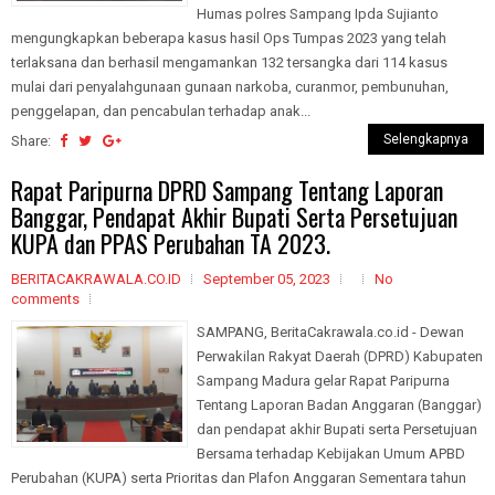
Humas polres Sampang Ipda Sujianto
mengungkapkan beberapa kasus hasil Ops Tumpas 2023 yang telah
terlaksana dan berhasil mengamankan 132 tersangka dari 114 kasus
mulai dari penyalahgunaan gunaan narkoba, curanmor, pembunuhan,
penggelapan, dan pencabulan terhadap anak...
Selengkapnya
Share:
Rapat Paripurna DPRD Sampang Tentang Laporan
Banggar, Pendapat Akhir Bupati Serta Persetujuan
KUPA dan PPAS Perubahan TA 2023.
BERITACAKRAWALA.CO.ID
September 05, 2023
No
comments
SAMPANG, BeritaCakrawala.co.id - Dewan
Perwakilan Rakyat Daerah (DPRD) Kabupaten
Sampang Madura gelar Rapat Paripurna
Tentang Laporan Badan Anggaran (Banggar)
dan pendapat akhir Bupati serta Persetujuan
Bersama terhadap Kebijakan Umum APBD
Perubahan (KUPA) serta Prioritas dan Plafon Anggaran Sementara tahun