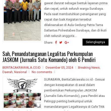
gawat darurat sebagai bentuk layanan prima
dan cepat, untuk seluruh warga Surabaya.
Pada saat membutuhkan penanganan yang
cepat dan baik.Kegiatan tersebut
dilaksanakan di Aula Gedung Patria Tama
Satlantas Polrestabes Surabaya, dan di ikuti
oleh seluruh anggota...
Selengkapnya
Share:
Sah, Penandatanganan Legalitas Perkumpulan
JASKOM (Jurnalis Satu Komando) oleh 6 Pendiri
BERITACAKRAWALA.CO.ID
Desember 05, 2024
Breaking News
,
Daerah
,
Nasional
No comments
SURABAYA, BeritaCakrawala.co.id - Sesuai
dengan kesepakatan di awal dalam
pembentukan Perkumpulan JASKOM
(Jurnalis Satu Komando), para Pendiri atau
Petinggi penting berkumpul untuk
menandatangani Legalitasnya di Cafe Titik