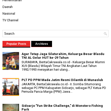
Pemerintahan
Daerah
Nasional
TV Channel
Popular Posts
Archives
Agar Tetap Jaga Silaturahim, Keluarga Besar Blasdu
TNI AL Gelar HUT ke-29 Tahun
SURABAYA, BeritaCakrawala.co.id - Keluarga Besar Alumni
XI/II (Blasdu) Wilayah Timur TNI Angkatan Laut Tahun
1992/1993 merayakan hari ulang...
PLT PD PPM Mada Jatim Resmi Dilantik di Munaslub
JAKARTA, BeritaCakrawala.co.id - Ir. Somba Situmorang
sebagai PC PPM Kabupaten Sidoarjo, sebagai PLT Ketua PD
Pemuda Panca Marga (PPM) Jawa...
Sidoarjo "Fun Strike Challenge," di Monstero Fishing
Park