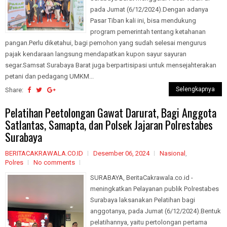
pada Jumat (6/12/2024).Dengan adanya
Pasar Tiban kali ini, bisa mendukung
program pemerintah tentang ketahanan
pangan.Perlu diketahui, bagi pemohon yang sudah selesai mengurus
pajak kendaraan langsung mendapatkan kupon sayur sayuran
segar.Samsat Surabaya Barat juga berpartisipasi untuk mensejahterakan
petani dan pedagang UMKM...
Selengkapnya
Share:
Pelatihan Peetolongan Gawat Darurat, Bagi Anggota
Satlantas, Samapta, dan Polsek Jajaran Polrestabes
Surabaya
BERITACAKRAWALA.CO.ID
Desember 06, 2024
Nasional
,
Polres
No comments
SURABAYA, BeritaCakrawala.co.id -
meningkatkan Pelayanan publik Polrestabes
Surabaya laksanakan Pelatihan bagi
anggotanya, pada Jumat (6/12/2024).Bentuk
pelatihannya, yaitu pertolongan pertama