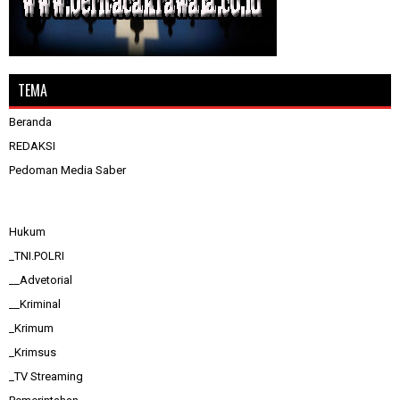
TEMA
Beranda
REDAKSI
Pedoman Media Saber
Hukum
_TNI.POLRI
__Advetorial
__Kriminal
_Krimum
_Krimsus
_TV Streaming