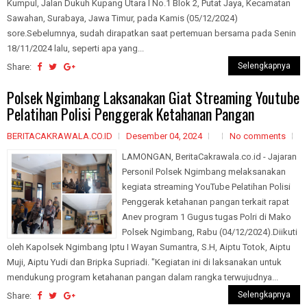
Kumpul, Jalan Dukuh Kupang Utara I No.1 Blok 2, Putat Jaya, Kecamatan
Sawahan, Surabaya, Jawa Timur, pada Kamis (05/12/2024)
sore.Sebelumnya, sudah dirapatkan saat pertemuan bersama pada Senin
18/11/2024 lalu, seperti apa yang...
Selengkapnya
Share:
Polsek Ngimbang Laksanakan Giat Streaming Youtube
Pelatihan Polisi Penggerak Ketahanan Pangan
BERITACAKRAWALA.CO.ID
Desember 04, 2024
No comments
LAMONGAN, BeritaCakrawala.co.id - Jajaran
Personil Polsek Ngimbang melaksanakan
kegiata streaming YouTube Pelatihan Polisi
Penggerak ketahanan pangan terkait rapat
Anev program 1 Gugus tugas Polri di Mako
Polsek Ngimbang, Rabu (04/12/2024).Diikuti
oleh Kapolsek Ngimbang Iptu I Wayan Sumantra, S.H, Aiptu Totok, Aiptu
Muji, Aiptu Yudi dan Bripka Supriadi. "Kegiatan ini di laksanakan untuk
mendukung program ketahanan pangan dalam rangka terwujudnya...
Selengkapnya
Share: