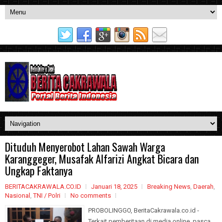
Dituduh Menyerobot Lahan Sawah Warga
Karanggeger, Musafak Alfarizi Angkat Bicara dan
Ungkap Faktanya
BERITACAKRAWALA.CO.ID
Januari 18, 2025
Breaking News
,
Daerah
,
Nasional
,
TNI / Polri
No comments
PROBOLINGGO, BeritaCakrawala.co.id -
Terkait pemberitaan di media online, pasca