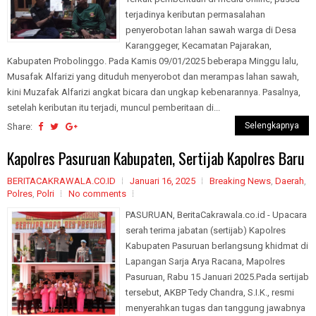
terjadinya keributan permasalahan
penyerobotan lahan sawah warga di Desa
Karanggeger, Kecamatan Pajarakan,
Kabupaten Probolinggo. Pada Kamis 09/01/2025 beberapa Minggu lalu,
Musafak Alfarizi yang dituduh menyerobot dan merampas lahan sawah,
kini Muzafak Alfarizi angkat bicara dan ungkap kebenarannya. Pasalnya,
setelah keributan itu terjadi, muncul pemberitaan di...
Selengkapnya
Share:
Kapolres Pasuruan Kabupaten, Sertijab Kapolres Baru
BERITACAKRAWALA.CO.ID
Januari 16, 2025
Breaking News
,
Daerah
,
Polres
,
Polri
No comments
PASURUAN, BeritaCakrawala.co.id - Upacara
serah terima jabatan (sertijab) Kapolres
Kabupaten Pasuruan berlangsung khidmat di
Lapangan Sarja Arya Racana, Mapolres
Pasuruan, Rabu 15 Januari 2025.Pada sertijab
tersebut, AKBP Tedy Chandra, S.I.K., resmi
menyerahkan tugas dan tanggung jawabnya