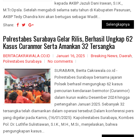
kepada AKBP Jazuli Dani Irawan, S.I.K.,
M.Tr.Opsla. Setelah mengabdi selama satu tahun di Kabupaten Pasuruan,
AKBP Tedy Chandra kini akan bertugas sebagai Wadit...
Selengkapnya
Share:
Polrestabes Surabaya Gelar Rilis, Berhasil Ungkap 62
Kasus Curanmor Serta Amankan 32 Tersangka
BERITACAKRAWALA.CO.ID
Januari 16, 2025
Breaking News
,
Daerah
,
Polrestabes Surabaya
No comments
SURABAYA, Berita Cakrawala.co.id -
Polrestabes Surabaya bersama jajaran
Polsek berhasil mengungkap 62 kasus
pencurian kendaraan bermotor (Curanmor)
dalam kurun waktu Desember 2024 hingga
pertengahan Januari 2025. Sebanyak 32
tersangka telah diamankan dalam operasi tersebut.Dalam konferensi pers
yang digelar pada Kamis, (16/01/2025). Kapolrestabes Surabaya, Kombes
Pol. Dr. Luthfie Sulistiawan, S.I.K., M.H., M.Si., menjelaskan, bahwa
pengungkapan kasus...