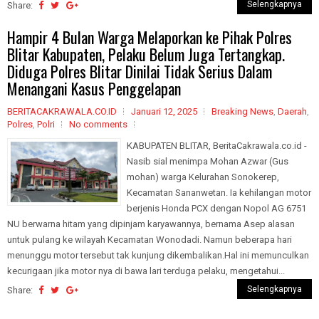
Selengkapnya
Share:
Hampir 4 Bulan Warga Melaporkan ke Pihak Polres
Blitar Kabupaten, Pelaku Belum Juga Tertangkap.
Diduga Polres Blitar Dinilai Tidak Serius Dalam
Menangani Kasus Penggelapan
BERITACAKRAWALA.CO.ID
Januari 12, 2025
Breaking News
,
Daerah
,
Polres
,
Polri
No comments
KABUPATEN BLITAR, BeritaCakrawala.co.id -
Nasib sial menimpa Mohan Azwar (Gus
mohan) warga Kelurahan Sonokerep,
Kecamatan Sananwetan. Ia kehilangan motor
berjenis Honda PCX dengan Nopol AG 6751
NU berwarna hitam yang dipinjam karyawannya, bernama Asep alasan
untuk pulang ke wilayah Kecamatan Wonodadi. Namun beberapa hari
menunggu motor tersebut tak kunjung dikembalikan.Hal ini memunculkan
kecurigaan jika motor nya di bawa lari terduga pelaku, mengetahui...
Selengkapnya
Share: