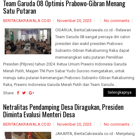
Team Garuda O8 Optimis Prabowo-Gibran Menang
Satu Putaran
BERITACAKRAWALA.CO.ID
November 20, 2023
No comments
CISARUA, BeritaCakrawala.co.id - Relawan
Team Garuda 08 sangat percaya diri calon
presiden dan wakil presiden Prabowo
Subianto-Gibran Rakabuming Raka dapat
memenangkan satu putaran Pemilihan
Presiden (Pilpres) tahun 2024. Ketua Umum Prawiro Indonesia Garuda
Merah Putih, Mayjen TNI Purn Sabar Yudo Suroso mengatakan, untuk
menuju satu putaran kemenangan Prabowo Subianto-Gibran Rakabuming
Raka, Prawiro Indonesia Garuda Merah Putih dan Team Garuda...
Selengkapnya
Share:
Netralitas Pendamping Desa Diragukan, Presiden
Diminta Evalusi Menteri Desa
BERITACAKRAWALA.CO.ID
November 20, 2023
No comments
JAKARTA, BeritaCakrawala.co.id - Menjelang