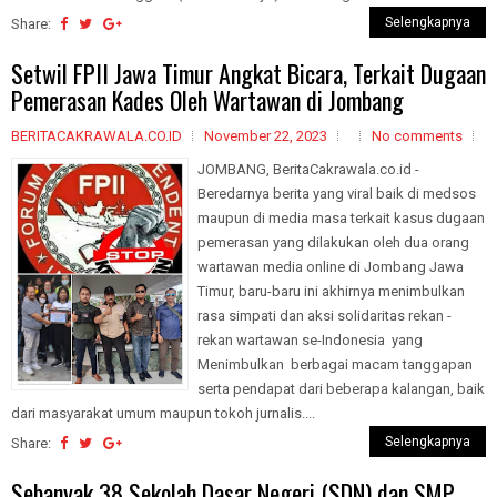
Selengkapnya
Share:
Setwil FPII Jawa Timur Angkat Bicara, Terkait Dugaan
Pemerasan Kades Oleh Wartawan di Jombang
BERITACAKRAWALA.CO.ID
November 22, 2023
No comments
JOMBANG, BeritaCakrawala.co.id -
Beredarnya berita yang viral baik di medsos
maupun di media masa terkait kasus dugaan
pemerasan yang dilakukan oleh dua orang
wartawan media online di Jombang Jawa
Timur, baru-baru ini akhirnya menimbulkan
rasa simpati dan aksi solidaritas rekan -
rekan wartawan se-Indonesia yang
Menimbulkan berbagai macam tanggapan
serta pendapat dari beberapa kalangan, baik
dari masyarakat umum maupun tokoh jurnalis....
Selengkapnya
Share:
Sebanyak 38 Sekolah Dasar Negeri (SDN) dan SMP