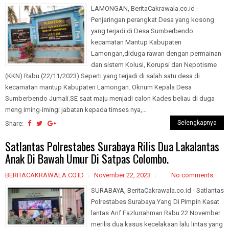
LAMONGAN, BeritaCakrawala.co.id -
Penjaringan perangkat Desa yang kosong
yang terjadi di Desa Sumberbendo
kecamatan Mantup Kabupaten
Lamongan,diduga rawan dengan permainan
dan sistem Kolusi, Korupsi dan Nepotisme
(KKN) Rabu (22/11/2023).Seperti yang terjadi di salah satu desa di
kecamatan mantup Kabupaten Lamongan. Oknum Kepala Desa
Sumberbendo Jumali.SE saat maju menjadi calon Kades beliau di duga
meng iming-imingi jabatan kepada timses nya,...
Selengkapnya
Share:
Satlantas Polrestabes Surabaya Rilis Dua Lakalantas
Anak Di Bawah Umur Di Satpas Colombo.
BERITACAKRAWALA.CO.ID
November 22, 2023
No comments
SURABAYA, BeritaCakrawala.co.id - Satlantas
Polrestabes Surabaya Yang Di Pimpin Kasat
lantas Arif Fazlurrahman Rabu 22 November
merilis dua kasus kecelakaan lalu lintas yang