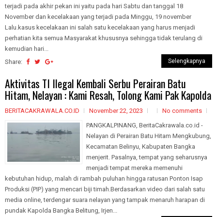
terjadi pada akhir pekan ini yaitu pada hari Sabtu dan tanggal 18
November dan kecelakaan yang terjadi pada Minggu, 19 november
Lalu.kasus kecelakaan ini salah satu kecelakaan yang harus menjadi
perhatian kita semua Masyarakat khususnya sehingga tidak terulang di
kemudian hari...
Selengkapnya
Share:
Aktivitas TI Ilegal Kembali Serbu Perairan Batu
Hitam, Nelayan : Kami Resah, Tolong Kami Pak Kapolda
BERITACAKRAWALA.CO.ID
November 22, 2023
No comments
PANGKALPINANG, BeritaCakrawala.co.id -
Nelayan di Perairan Batu Hitam Mengkubung,
Kecamatan Belinyu, Kabupaten Bangka
menjerit. Pasalnya, tempat yang seharusnya
menjadi tempat mereka memenuhi
kebutuhan hidup, malah di rambah puluhan hingga ratusan Ponton Isap
Produksi (PIP) yang mencari biji timah.Berdasarkan video dari salah satu
media online, terdengar suara nelayan yang tampak menaruh harapan di
pundak Kapolda Bangka Belitung, Irjen...