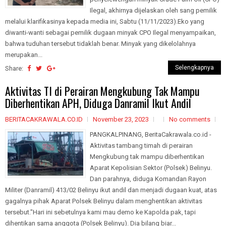
Ilegal, akhirnya dijelaskan oleh sang pemilik
melalui klarifikasinya kepada media ini, Sabtu (11/11/2023).Eko yang
diwanti-wanti sebagai pemilik dugaan minyak CPO Ilegal menyampaikan,
bahwa tuduhan tersebut tidaklah benar. Minyak yang dikelolahnya
merupakan...
Selengkapnya
Share:
Aktivitas TI di Perairan Mengkubung Tak Mampu
Diberhentikan APH, Diduga Danramil Ikut Andil
BERITACAKRAWALA.CO.ID
November 23, 2023
No comments
PANGKALPINANG, BeritaCakrawala.co.id -
Aktivitas tambang timah di perairan
Mengkubung tak mampu diberhentikan
Aparat Kepolisian Sektor (Polsek) Belinyu.
Dan parahnya, diduga Komandan Rayon
Militer (Danramil) 413/02 Belinyu ikut andil dan menjadi dugaan kuat, atas
gagalnya pihak Aparat Polsek Belinyu dalam menghentikan aktivitas
tersebut."Hari ini sebetulnya kami mau demo ke Kapolda pak, tapi
dihentikan sama anggota (Polsek Belinyu). Dia bilang biar...