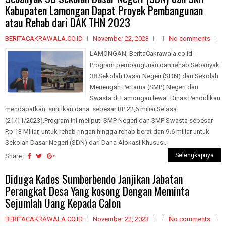
Kabupaten Lamongan Dapat Proyek Pembangunan
atau Rehab dari DAK THN 2023
BERITACAKRAWALA.CO.ID
November 22, 2023
No comments
LAMONGAN, BeritaCakrawala.co.id -
Program pembangunan dan rehab Sebanyak
38 Sekolah Dasar Negeri (SDN) dan Sekolah
Menengah Pertama (SMP) Negeri dan
Swasta di Lamongan lewat Dinas Pendidikan
mendapatkan suntikan dana sebesar RP 22,6 miliar,Selasa
(21/11/2023).Program ini meliputi SMP Negeri dan SMP Swasta sebesar
Rp 13 Miliar, untuk rehab ringan hingga rehab berat dan 9.6 miliar untuk
Sekolah Dasar Negeri (SDN) dari Dana Alokasi Khusus...
Selengkapnya
Share:
Diduga Kades Sumberbendo Janjikan Jabatan
Perangkat Desa Yang kosong Dengan Meminta
Sejumlah Uang Kepada Calon
BERITACAKRAWALA.CO.ID
November 22, 2023
No comments