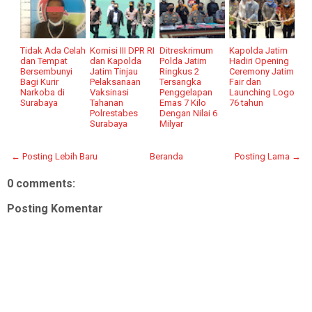
Tidak Ada Celah
Komisi III DPR RI
Ditreskrimum
Kapolda Jatim
dan Tempat
dan Kapolda
Polda Jatim
Hadiri Opening
Bersembunyi
Jatim Tinjau
Ringkus 2
Ceremony Jatim
Bagi Kurir
Pelaksanaan
Tersangka
Fair dan
Narkoba di
Vaksinasi
Penggelapan
Launching Logo
Surabaya
Tahanan
Emas 7 Kilo
76 tahun
Polrestabes
Dengan Nilai 6
Surabaya
Milyar
← Posting Lebih Baru
Beranda
Posting Lama →
0 comments:
Posting Komentar