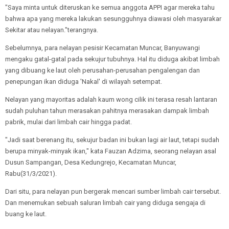
"Saya minta untuk diteruskan ke semua anggota APPI agar mereka tahu
bahwa apa yang mereka lakukan sesungguhnya diawasi oleh masyarakar
Sekitar atau nelayan."terangnya.
Sebelumnya, para nelayan pesisir Kecamatan Muncar, Banyuwangi
mengaku gatal-gatal pada sekujur tubuhnya. Hal itu diduga akibat limbah
yang dibuang ke laut oleh perusahan-perusahan pengalengan dan
penepungan ikan diduga 'Nakal' di wilayah setempat.
Nelayan yang mayoritas adalah kaum wong cilik ini terasa resah lantaran
sudah puluhan tahun merasakan pahitnya merasakan dampak limbah
pabrik, mulai dari limbah cair hingga padat.
"Jadi saat berenang itu, sekujur badan ini bukan lagi air laut, tetapi sudah
berupa minyak-minyak ikan," kata Fauzan Adzima, seorang nelayan asal
Dusun Sampangan, Desa Kedungrejo, Kecamatan Muncar,
Rabu(31/3/2021).
Dari situ, para nelayan pun bergerak mencari sumber limbah cair tersebut.
Dan menemukan sebuah saluran limbah cair yang diduga sengaja di
buang ke laut.