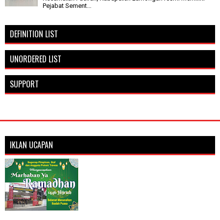
Pejabat Sement...
DEFINITION LIST
UNORDERED LIST
SUPPORT
IKLAN UCAPAN