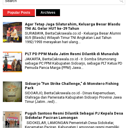
Popular Posts
Archives
Agar Tetap Jaga Silaturahim, Keluarga Besar Blasdu
TNI AL Gelar HUT ke-29 Tahun
SURABAYA, BeritaCakrawala.co.id - Keluarga Besar Alumni
XI/II (Blasdu) Wilayah Timur TNI Angkatan Laut Tahun
1992/1993 merayakan hari ulang...
PLT PD PPM Mada Jatim Resmi Dilantik di Munaslub
JAKARTA, BeritaCakrawala.co.id - Ir. Somba Situmorang
sebagai PC PPM Kabupaten Sidoarjo, sebagai PLT Ketua PD
Pemuda Panca Marga (PPM) Jawa...
Sidoarjo "Fun Strike Challenge," di Monstero Fishing
Park
SIDOARJO, BeritaCakrawala.co.id - Dinas Kepemudaan,
Olahraga dan Pariwisata Kabupaten Sidoarjo Provinsi Jawa
Timur (Jatim...red)...
Puguh Santoso Resmi Dilantik Sebagai PJ Kepala Desa
Sidokelar Paciran Lamongan
SIDOKELAR, LAMONGAN Pemerintah Desa Sidokelar,
Kecamatan Paciran, Kabupaten Lamongan resmi memiliki