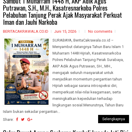
Sambut 1 Muharram 1448 H, AKP Adik Agus
Putrawan, S.H., M.H., Kasatresnarkoba Polres
Pelabuhan Tanjung Perak Ajak Masyarakat Perkuat
Iman dan Jauhi Narkoba
BERITACAKRAWALA.CO.ID
Juni 15, 2026
No comments
SURABAYA, BeritaCakrawala.co.id –
Menyambut datangnya Tahun Baru Islam 1
Muharram 1448 Hijriah, Kasatresnarkoba
Polres Pelabuhan Tanjung Perak Surabaya,
AKP Adik Agus Putrawan, SH., MH.,
mengajak seluruh masyarakat untuk
menjadikan momentum pergantian tahun
Hijriah sebagai sarana introspeksi diri,
memperkuat nilai-nilai keagamaan, serta
meningkatkan kepedulian terhadap
lingkungan sosial.Menurutnya, Tahun Baru
Islam bukan sekadar pergantian...
Selengkapnya
Share: