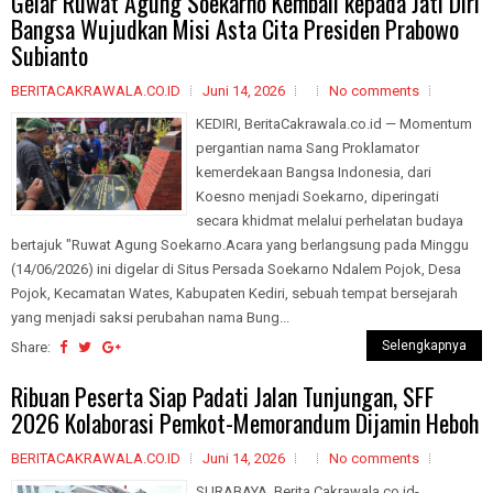
Gelar Ruwat Agung Soekarno Kembali kepada Jati Diri
Bangsa Wujudkan Misi Asta Cita Presiden Prabowo
Subianto
BERITACAKRAWALA.CO.ID
Juni 14, 2026
No comments
KEDIRI, BeritaCakrawala.co.id — Momentum
pergantian nama Sang Proklamator
kemerdekaan Bangsa Indonesia, dari
Koesno menjadi Soekarno, diperingati
secara khidmat melalui perhelatan budaya
bertajuk "Ruwat Agung Soekarno.Acara yang berlangsung pada Minggu
(14/06/2026) ini digelar di Situs Persada Soekarno Ndalem Pojok, Desa
Pojok, Kecamatan Wates, Kabupaten Kediri, sebuah tempat bersejarah
yang menjadi saksi perubahan nama Bung...
Selengkapnya
Share:
Ribuan Peserta Siap Padati Jalan Tunjungan, SFF
2026 Kolaborasi Pemkot-Memorandum Dijamin Heboh
BERITACAKRAWALA.CO.ID
Juni 14, 2026
No comments
SURABAYA, Berita Cakrawala.co.id-