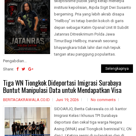
skeptisisme publik yang kerap menerpa
institusi kepolisian, Aipda Sigit Dwi Susanto
bergeming. Pria yang lebih akrab disapa
“Hellboy” ini tetap berdiri kokoh di garis
depan sebagai Katim Opsnal Unit III Subdit
Jatanras Ditreskrimum Polda Jawa
Timur.Bagi Hellboy, marwah seorang
bhayangkara tidak lahir dari riuh tepuk
tangan atau panggung popularitas.
Pengabdian...
Selengkapnya
Share:
Tiga WN Tiongkok Dideportasi Imigrasi Surabaya
Buntut Manipulasi Data untuk Mendapatkan Visa
BERITACAKRAWALA.CO.ID
Juni 19, 2026
No comments
SIDOARJO, Berita Cakrawala.co.id- kantor
Imigrasi Kelas I khusus TPI Surabaya
deportasi dan cekal tiga warga Negara
Asing (WNA) asal Tiongkok berinisial YJ, CN
dan LJ.Ketiga resmi di pulangkan dan di