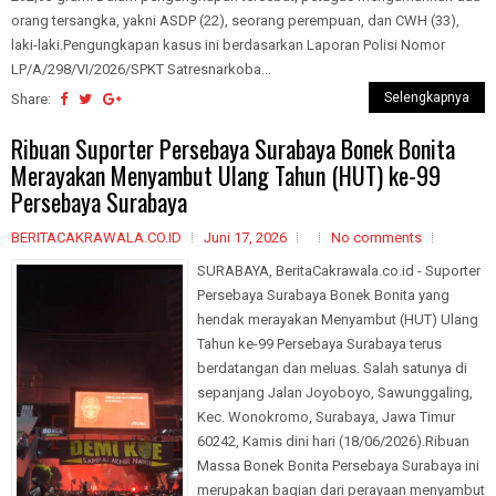
orang tersangka, yakni ASDP (22), seorang perempuan, dan CWH (33),
laki-laki.Pengungkapan kasus ini berdasarkan Laporan Polisi Nomor
LP/A/298/VI/2026/SPKT Satresnarkoba...
Selengkapnya
Share:
Ribuan Suporter Persebaya Surabaya Bonek Bonita
Merayakan Menyambut Ulang Tahun (HUT) ke-99
Persebaya Surabaya
BERITACAKRAWALA.CO.ID
Juni 17, 2026
No comments
SURABAYA, BeritaCakrawala.co.id - Suporter
Persebaya Surabaya Bonek Bonita yang
hendak merayakan Menyambut (HUT) Ulang
Tahun ke-99 Persebaya Surabaya terus
berdatangan dan meluas. Salah satunya di
sepanjang Jalan Joyoboyo, Sawunggaling,
Kec. Wonokromo, Surabaya, Jawa Timur
60242, Kamis dini hari (18/06/2026).Ribuan
Massa Bonek Bonita Persebaya Surabaya ini
merupakan bagian dari perayaan menyambut