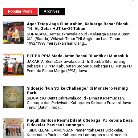
Popular Posts
Archives
Agar Tetap Jaga Silaturahim, Keluarga Besar Blasdu
TNI AL Gelar HUT ke-29 Tahun
SURABAYA, BeritaCakrawala.co.id - Keluarga Besar Alumni
XI/II (Blasdu) Wilayah Timur TNI Angkatan Laut Tahun
1992/1993 merayakan hari ulang...
PLT PD PPM Mada Jatim Resmi Dilantik di Munaslub
JAKARTA, BeritaCakrawala.co.id - Ir. Somba Situmorang
sebagai PC PPM Kabupaten Sidoarjo, sebagai PLT Ketua PD
Pemuda Panca Marga (PPM) Jawa...
Sidoarjo "Fun Strike Challenge," di Monstero Fishing
Park
SIDOARJO, BeritaCakrawala.co.id - Dinas Kepemudaan,
Olahraga dan Pariwisata Kabupaten Sidoarjo Provinsi Jawa
Timur (Jatim...red)...
Puguh Santoso Resmi Dilantik Sebagai PJ Kepala Desa
Sidokelar Paciran Lamongan
SIDOKELAR, LAMONGAN Pemerintah Desa Sidokelar,
Kecamatan Paciran, Kabupaten Lamongan resmi memiliki