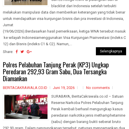
blacklist dari Indonesia setelah terbukti
melakukan manipulasi data dan memberikan keterangan yang tidak benar
untuk mendapatkan visa kunjungan bisnis dan pra investasi di Indonesia,
Jumat
(19/06/2026).Berdasarkan hasil pemeriksaan, ketiga WNA tersebut masuk
ke wilayah Indonesiamenggunakan Visa Kunjungan Prainvestasi (indeks C
12) dan Bisnis (indeks C1 & C2). Namun,...
Selengkapnya
Share:
Polres Pelabuhan Tanjung Perak (KP3) Ungkap
Peredaran 292,93 Gram Sabu, Dua Tersangka
Diamankan
BERITACAKRAWALA.CO.ID
Juni 19, 2026
No comments
SURABAYA, BeritaCakrawala.co.id – Satuan
Reserse Narkoba Polres Pelabuhan Tanjung
Perak kembali berhasil mengungkap kasus
peredaran narkotika jenis methamphetamine
(sabu) dengan barang bukti seberat bruto
292,93 gram. Dalam pengungkapan tersebut, petugas mengamankan dua