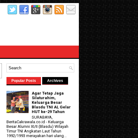
Popular Posts
Archives
Agar Tetap Jaga
Silaturahim,
Keluarga Besar
Blasdu TNI AL Gelar
HUT ke-29 Tahun
SURABAYA,
BeritaCakrawala.co.id - Keluarga
Besar Alumni XI/II (Blasdu) Wilayah
Timur TNI Angkatan Laut Tahun
1992/1993 merayakan hari ulang...