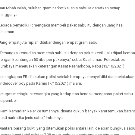
ari Mbah inilah, puluhan gram narkotika jenis sabu ia dapatkan setiap
minggunya.
Kepada penyidik,FR mengaku membeli paket sabu itu dengan uang hasil
pinjaman.
Uang empat juta rupiah ditukar dengan empat gram sabu.
"Tersangka kemudian memecah sabu itu dengan paket kecil. Lalu dijual kembal
dengan keuntungan 50 ribu per paketnya," sebut Kasihumas Polrestabes
Surabaya meneruskan keterangan Kasat Resnarkoba, Rabu (13/10/2021).
Penangkapan FR dilakukan polisi setelah berupaya menyelidiki dan melakukan
undercover boy pada Kamis (7/10/2021) malam.
Petugas meringkus tersangka yang kedapatan hendak mengantar paket sabu
ke pembeli.
"Kami kemudian keler ke rumahnya, disana cukup banyak kami temukan baran
ukti narkotika jenis sabu," imbuhnya.
iantara barang bukti yang ditemukan polisi antara lain, delapan bungkus sab
dengan berat total sekitar 7,08 gram, sebuah handpone dan atm guna