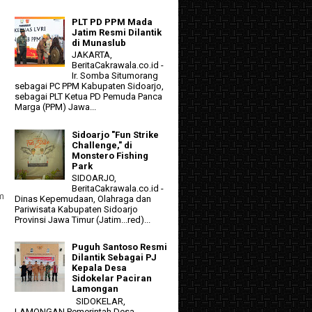
PLT PD PPM Mada
Jatim Resmi Dilantik
di Munaslub
JAKARTA,
BeritaCakrawala.co.id -
Ir. Somba Situmorang
sebagai PC PPM Kabupaten Sidoarjo,
sebagai PLT Ketua PD Pemuda Panca
Marga (PPM) Jawa...
Sidoarjo "Fun Strike
Challenge," di
Monstero Fishing
Park
SIDOARJO,
BeritaCakrawala.co.id -
m
Dinas Kepemudaan, Olahraga dan
Pariwisata Kabupaten Sidoarjo
Provinsi Jawa Timur (Jatim...red)...
Puguh Santoso Resmi
Dilantik Sebagai PJ
Kepala Desa
Sidokelar Paciran
Lamongan
SIDOKELAR,
LAMONGAN Pemerintah Desa