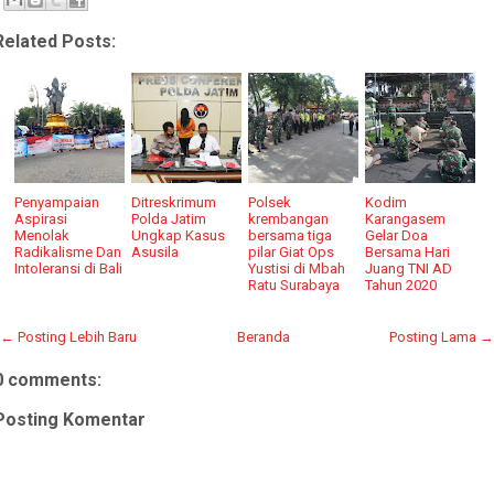
Related Posts:
Penyampaian
Ditreskrimum
Polsek
Kodim
Aspirasi
Polda Jatim
krembangan
Karangasem
Menolak
Ungkap Kasus
bersama tiga
Gelar Doa
Radikalisme Dan
Asusila
pilar Giat Ops
Bersama Hari
Intoleransi di Bali
Yustisi di Mbah
Juang TNI AD
Ratu Surabaya
Tahun 2020
← Posting Lebih Baru
Beranda
Posting Lama →
0 comments:
Posting Komentar