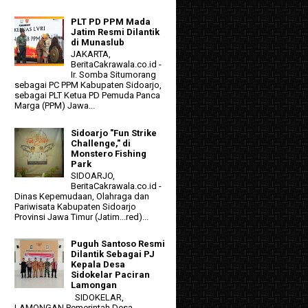
PLT PD PPM Mada
Jatim Resmi Dilantik
di Munaslub
JAKARTA,
BeritaCakrawala.co.id -
Ir. Somba Situmorang
sebagai PC PPM Kabupaten Sidoarjo,
sebagai PLT Ketua PD Pemuda Panca
Marga (PPM) Jawa...
Sidoarjo "Fun Strike
Challenge," di
Monstero Fishing
Park
SIDOARJO,
BeritaCakrawala.co.id -
Dinas Kepemudaan, Olahraga dan
Pariwisata Kabupaten Sidoarjo
Provinsi Jawa Timur (Jatim...red)...
Puguh Santoso Resmi
Dilantik Sebagai PJ
Kepala Desa
Sidokelar Paciran
Lamongan
SIDOKELAR,
LAMONGAN Pemerintah Desa