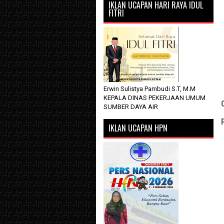
IKLAN UCAPAN HARI RAYA IDUL
FITRI
Erwin Sulistya Pambudi S.T, M.M
KEPALA DINAS PEKERJAAN UMUM
SUMBER DAYA AIR
IKLAN UCAPAN HPN