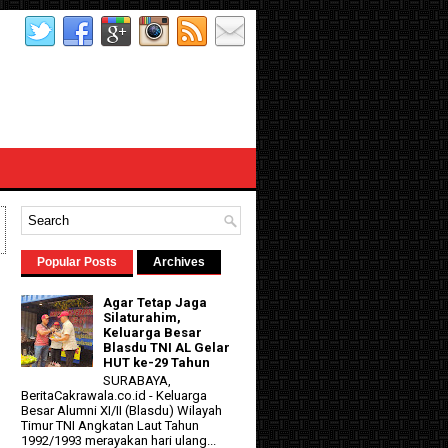
Popular Posts
Archives
Agar Tetap Jaga
Silaturahim,
Keluarga Besar
Blasdu TNI AL Gelar
HUT ke-29 Tahun
SURABAYA,
BeritaCakrawala.co.id - Keluarga
Besar Alumni XI/II (Blasdu) Wilayah
Timur TNI Angkatan Laut Tahun
1992/1993 merayakan hari ulang...