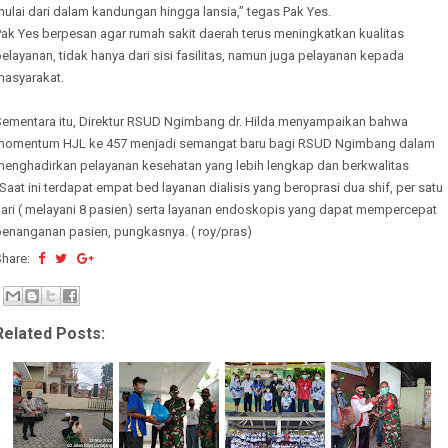
ulai dari dalam kandungan hingga lansia,” tegas Pak Yes.
Pak Yes berpesan agar rumah sakit daerah terus meningkatkan kualitas
elayanan, tidak hanya dari sisi fasilitas, namun juga pelayanan kepada
masyarakat.
Sementara itu, Direktur RSUD Ngimbang dr. Hilda menyampaikan bahwa
momentum HJL ke 457 menjadi semangat baru bagi RSUD Ngimbang dalam
menghadirkan pelayanan kesehatan yang lebih lengkap dan berkwalitas
Saat ini terdapat empat bed layanan dialisis yang beroprasi dua shif, per satu
hari ( melayani 8 pasien) serta layanan endoskopis yang dapat mempercepat
penanganan pasien, pungkasnya. ( roy/pras)
Share:
Related Posts: