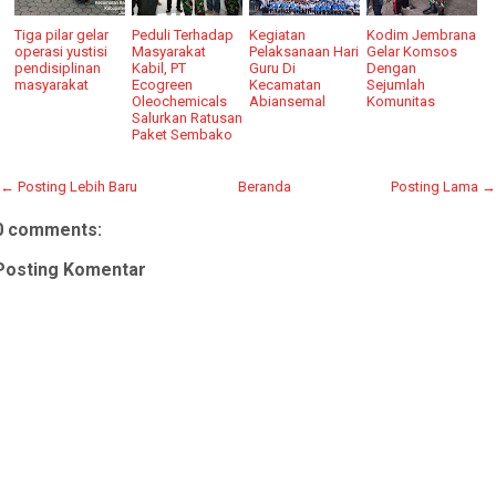
Tiga pilar gelar
Peduli Terhadap
Kegiatan
Kodim Jembrana
operasi yustisi
Masyarakat
Pelaksanaan Hari
Gelar Komsos
pendisiplinan
Kabil, PT
Guru Di
Dengan
masyarakat
Ecogreen
Kecamatan
Sejumlah
Oleochemicals
Abiansemal
Komunitas
Salurkan Ratusan
Paket Sembako
← Posting Lebih Baru
Beranda
Posting Lama →
0 comments:
Posting Komentar