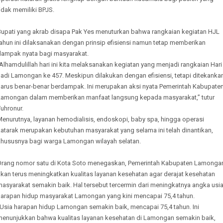
idak memiliki BPJS.
Bupati yang akrab disapa Pak Yes menuturkan bahwa rangkaian kegiatan HJL
ahun ini dilaksanakan dengan prinsip efisiensi namun tetap memberikan
dampak nyata bagi masyarakat.
Alhamdulillah hari ini kita melaksanakan kegiatan yang menjadi rangkaian Hari
Jadi Lamongan ke 457. Meskipun dilakukan dengan efisiensi, tetapi ditekanka
harus benar-benar berdampak. Ini merupakan aksi nyata Pemerintah Kabupate
Lamongan dalam memberikan manfaat langsung kepada masyarakat,” tutur
uhronur.
Menurutnya, layanan hemodialisis, endoskopi, baby spa, hingga operasi
katarak merupakan kebutuhan masyarakat yang selama ini telah dinantikan,
khususnya bagi warga Lamongan wilayah selatan.
Orang nomor satu di Kota Soto menegaskan, Pemerintah Kabupaten Lamonga
kan terus meningkatkan kualitas layanan kesehatan agar derajat kesehatan
asyarakat semakin baik. Hal tersebut tercermin dari meningkatnya angka usi
harapan hidup masyarakat Lamongan yang kini mencapai 75,4 tahun.
“Usia harapan hidup Lamongan semakin baik, mencapai 75,4 tahun. Ini
menunjukkan bahwa kualitas layanan kesehatan di Lamongan semakin baik,