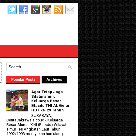
Popular Posts
Archives
Agar Tetap Jaga
Silaturahim,
Keluarga Besar
Blasdu TNI AL Gelar
HUT ke-29 Tahun
SURABAYA,
BeritaCakrawala.co.id - Keluarga
Besar Alumni XI/II (Blasdu) Wilayah
Timur TNI Angkatan Laut Tahun
1992/1993 merayakan hari ulang...