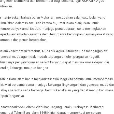
yang lebih bermakna dan bermanfaat bagi sesama," ujar AKP Adik Agus
Putrawan.
Ia menjelaskan bahwa bulan Muharram merupakan salah satu bulan yang
imuliakan dalam Islam. Oleh karena itu, umat Islam dianjurkan untuk
memperbanyak amal ibadah, menjaga persaudaraan, serta meningkatkan
kepedulian terhadap sesama demi terciptanya kehidupan bermasyarakat yang
harmonis dan penuh keberkahan.
Dalam kesempatan tersebut, AKP Adik Agus Putrawan juga mengingatkan
generasi muda agar tidak mudah terpengaruh oleh pergaulan negatif,
khususnya penyalahgunaan narkotika yang dapat merusak masa depan diri
endiri, keluarga, maupun bangsa.
Tahun Baru Islam harus menjadi titik awal bagi kita semua untuk memperbaiki
diri. Mari bersama-sama menjaga keluarga, lingkungan, dan generasi muda dar
bahaya narkoba serta berbagai bentuk kenakalan yang dapat merugikan masa
depan," tegasnya.
Kasatresnarkoba Polres Pelabuhan Tanjung Perak Surabaya itu berharap
semangat Tahun Baru Islam 1448 Hijriah dapat memperkuat persatuan,