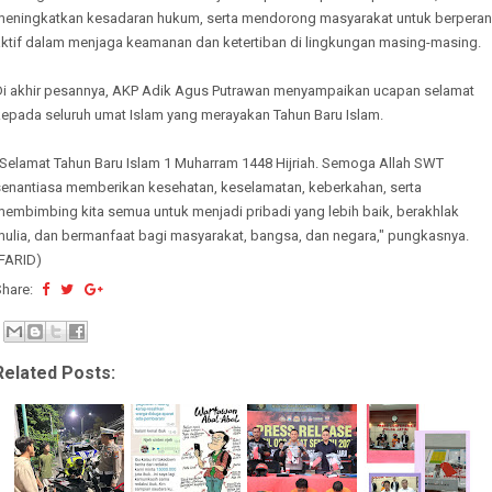
meningkatkan kesadaran hukum, serta mendorong masyarakat untuk berperan
aktif dalam menjaga keamanan dan ketertiban di lingkungan masing-masing.
Di akhir pesannya, AKP Adik Agus Putrawan menyampaikan ucapan selamat
kepada seluruh umat Islam yang merayakan Tahun Baru Islam.
"Selamat Tahun Baru Islam 1 Muharram 1448 Hijriah. Semoga Allah SWT
senantiasa memberikan kesehatan, keselamatan, keberkahan, serta
membimbing kita semua untuk menjadi pribadi yang lebih baik, berakhlak
mulia, dan bermanfaat bagi masyarakat, bangsa, dan negara," pungkasnya.
(FARID)
Share:
Related Posts: