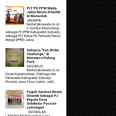
PLT PD PPM Mada
Jatim Resmi Dilantik
di Munaslub
JAKARTA,
BeritaCakrawala.co.id -
Ir. Somba Situmorang
sebagai PC PPM Kabupaten Sidoarjo,
sebagai PLT Ketua PD Pemuda Panca
Marga (PPM) Jawa...
Sidoarjo "Fun Strike
Challenge," di
Monstero Fishing
Park
SIDOARJO,
BeritaCakrawala.co.id -
Dinas Kepemudaan, Olahraga dan
Pariwisata Kabupaten Sidoarjo
Provinsi Jawa Timur (Jatim...red)...
Puguh Santoso Resmi
Dilantik Sebagai PJ
Kepala Desa
Sidokelar Paciran
Lamongan
SIDOKELAR,
LAMONGAN Pemerintah Desa