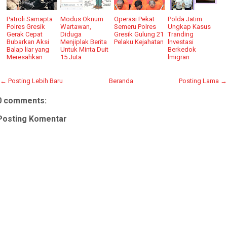
Patroli Samapta
Modus Oknum
Operasi Pekat
Polda Jatim
Polres Gresik
Wartawan,
Semeru Polres
Ungkap Kasus
Gerak Cepat
Diduga
Gresik Gulung 21
Tranding
Bubarkan Aksi
Menjiplak Berita
Pelaku Kejahatan
lnvestasi
Balap liar yang
Untuk Minta Duit
Berkedok
Meresahkan
15 Juta
lmigran
← Posting Lebih Baru
Beranda
Posting Lama →
0 comments:
Posting Komentar