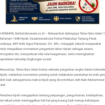
SURABAYA, BeritaCakrawala.co.id – Menyambut datangnya Tahun Baru Islam 1
Muharram 1448 Hijriah, Kasatresnarkoba Polres Pelabuhan Tanjung Perak
Surabaya, AKP Adik Agus Putrawan, SH., MH., mengajak seluruh masyarakat
untuk menjadikan momentum pergantian tahun Hijriah sebagai sarana
ntrospeksi diri, memperkuat nilai-nilai keagamaan, serta meningkatkan
epedulian terhadap lingkungan sosial.
Menurutnya, Tahun Baru Islam bukan sekadar pergantian angka dalam kalende
Hijriah, melainkan momentum penting untuk melakukan perubahan ke arah yan
lebih baik sebagaimana makna hijrah yang dicontohkan oleh Nabi Muhammad
SAW.
Peristiwa hijrah mengajarkan tentang perjuangan, pengorbanan, kedisiplinan,
dan tekad untuk meninggalkan hal-hal yang kurang baik menuju kehidupan