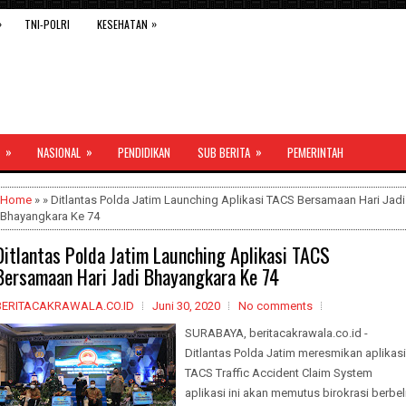
»
»
TNI-POLRI
KESEHATAN
»
»
»
NASIONAL
PENDIDIKAN
SUB BERITA
PEMERINTAH
Home
» » Ditlantas Polda Jatim Launching Aplikasi TACS Bersamaan Hari Jadi
Bhayangkara Ke 74
Ditlantas Polda Jatim Launching Aplikasi TACS
Bersamaan Hari Jadi Bhayangkara Ke 74
BERITACAKRAWALA.CO.ID
Juni 30, 2020
No comments
SURABAYA, beritacakrawala.co.id -
Ditlantas Polda Jatim meresmikan aplikasi
TACS Traffic Accident Claim System
aplikasi ini akan memutus birokrasi berbel