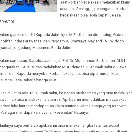
saat korban kecelakaan melakukan klaim
asuransi. Sehingga, penanganan korban
kecelakaan bisa lebih cepat, Selasa
30/6/20).
alam giat ini dihadiri Kapolda Jatim lrjen M Fadil lmran didampingi Gubernur
Khofifah lndar Parawansa, dan Pagdam V/ Brawijaya Mayjend TNI Widodo
lryansah, di gedung Mahameru Polda Jatim.
alam sambutan, Kapolda Jatim lrjen Pol, Dr. Mohammad Fadil lmran, M.S.I
mengatakan, TACS sudah melakukan MOU dengan 139 rumah sakit di Jawa
Timur. dan Kapolda menyebut korban laka lantas bisa dipermudah klaim
suransi Jasa Raharja hingga BPJS.
"Dan di Jatim ada 139 Rumah sakit, ke depan puskesmas yang bisa melakuka
rawat inap bisa melakukan sistem ini. Aplikasi ini memudahkan masyarakat
korban laka lantas mendapatkan klaim asuransi Jasa Raharja yang tercover
BPJS agar mendapatkan layanan kesehatan" Katanya.
antinya saya berharap aplikasi ini bisa menekan angka fatalitas akibat
kecelakaan. Sebagaimana TACS merupakan hadiah pada masyarakat di hari