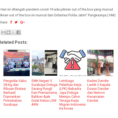
 Hari ini ditengah pandemi covid-19 ada pikiran out of the box yang muncul.
ikiran out of the box ini muncul dari Dirlantas Polda Jatim" Pungkasnya.( HM)
Share:
Related Posts:
Pengedar Sabu
SMK Negeri 5
Lembaga
Kades Dander
28 Kg dan
Surabaya Diduga
Pelatihan Kerja
Lantik 2 Kepala
Ribuan Ekstasi
Sarang Pungli
(LPK) Bebadra
Dusun Dander
Berhasil
Dan Premanisme,
Jaya Diduga
dan Nemon
Diamankan
Bahkan Ajak
Menipu Calon
Kecamatan
Polrestabes
Gulat Ketua LSM
Tenaga Kerja
Dander
Surabaya
ARN
Migran Indonesia
Ke Korea