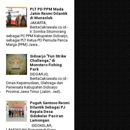
PLT PD PPM Mada
Jatim Resmi Dilantik
di Munaslub
JAKARTA,
BeritaCakrawala.co.id -
Ir. Somba Situmorang
sebagai PC PPM Kabupaten Sidoarjo,
sebagai PLT Ketua PD Pemuda Panca
Marga (PPM) Jawa...
Sidoarjo "Fun Strike
Challenge," di
Monstero Fishing
Park
SIDOARJO,
BeritaCakrawala.co.id -
Dinas Kepemudaan, Olahraga dan
Pariwisata Kabupaten Sidoarjo
n
Provinsi Jawa Timur (Jatim...red)...
Puguh Santoso Resmi
Dilantik Sebagai PJ
Kepala Desa
Sidokelar Paciran
Lamongan
SIDOKELAR,
LAMONGAN Pemerintah Desa