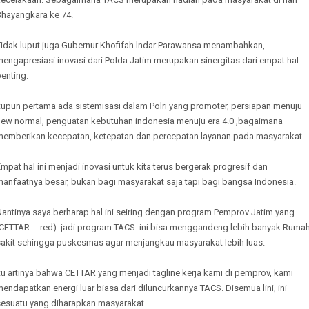
Bhayangkara ke 74.
Tidak luput juga Gubernur Khofifah lndar Parawansa menambahkan,
engapresiasi inovasi dari Polda Jatim merupakan sinergitas dari empat hal
enting.
tupun pertama ada sistemisasi dalam Polri yang promoter, persiapan menuju
new normal, penguatan kebutuhan indonesia menuju era 4.0 ,bagaimana
memberikan kecepatan, ketepatan dan percepatan layanan pada masyarakat.
mpat hal ini menjadi inovasi untuk kita terus bergerak progresif dan
manfaatnya besar, bukan bagi masyarakat saja tapi bagi bangsa Indonesia.
Nantinya saya berharap hal ini seiring dengan program Pemprov Jatim yang
(CETTAR.....red). jadi program TACS ini bisa menggandeng lebih banyak Ruma
sakit sehingga puskesmas agar menjangkau masyarakat lebih luas.
tu artinya bahwa CETTAR yang menjadi tagline kerja kami di pemprov, kami
endapatkan energi luar biasa dari diluncurkannya TACS. Disemua lini, ini
sesuatu yang diharapkan masyarakat.