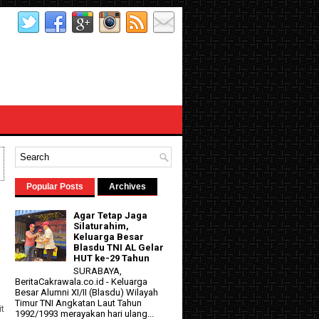
Popular Posts
Archives
Agar Tetap Jaga
Silaturahim,
Keluarga Besar
Blasdu TNI AL Gelar
HUT ke-29 Tahun
SURABAYA,
BeritaCakrawala.co.id - Keluarga
Besar Alumni XI/II (Blasdu) Wilayah
Timur TNI Angkatan Laut Tahun
it
1992/1993 merayakan hari ulang...