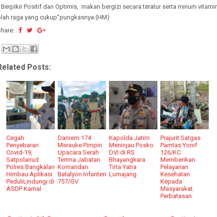
 Berpikir Positif dan Optimis, makan bergizi secara teratur serta minum vitamin
olah raga yang cukup"pungkasnya.(HM)
Share:
Related Posts:
Cegah
Danrem 174
Kapolda Jatim
Prajurit Satgas
Penyebaran
Merauke Pimpin
Meninjau Posko
Pamtas Yonif
Covid-19,
Upacara Serah
DVI di RS
126/KC
Satpolairud
Terima Jabatan
Bhayangkara
Memberikan
Polres Bangkalan
Komandan
Tirta Yatra
Pelayanan
Himbau Aplikasi
Batalyon Infanteri
Lumajang
Kesehatan
PeduliLindungi di
757/GV
Kepada
ASDP Kamal
Masyarakat
Perbatasan