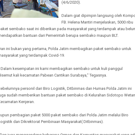
(4/6/2020).
Dalam giat dipimpin langsung oleh Kompo
FB. Helena Mantiri menjelaskan, 5000 ribu
paket sembako saat ini diberikan pada masyarakat yang terdampak atau belu
mendapatkan bantuan dari Pemerintah berupa sembako maupun BLT.
Dan ini bukan yang pertama, Polda Jatim membagikan paket sembako untuk
masyarakat yang terdampak Covid-19.
" Dalam kesempatan ini kami membagikan sembako untuk kuli panggul
disemut kali kecamatan Pabean Cantikan Surabaya," Tegasnya.
ebelumnya personil dari Biro Logistik, Ditbinmas dan Humas Polda Jatim ini
juga sudah memberikan bantuan paket sembako di Kelurahan Sidotopo Weta
Kecamatan Kenjeran.
Itupun pembagian paket 5000 paket sembako dari Polda Jatim melalui Biro
Logistik dan Dikrektorat Pembinaan Masyarakat( Ditbinmas).
"Dan juga menggandeng beberapa Ormas dan Komunitas masyarakat yang ad