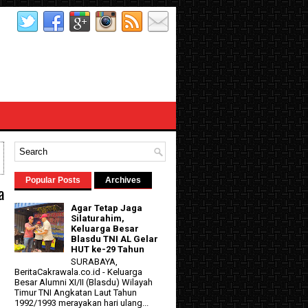
Popular Posts
Archives
a
Agar Tetap Jaga
Silaturahim,
Keluarga Besar
Blasdu TNI AL Gelar
HUT ke-29 Tahun
SURABAYA,
n
BeritaCakrawala.co.id - Keluarga
Besar Alumni XI/II (Blasdu) Wilayah
Timur TNI Angkatan Laut Tahun
1992/1993 merayakan hari ulang...