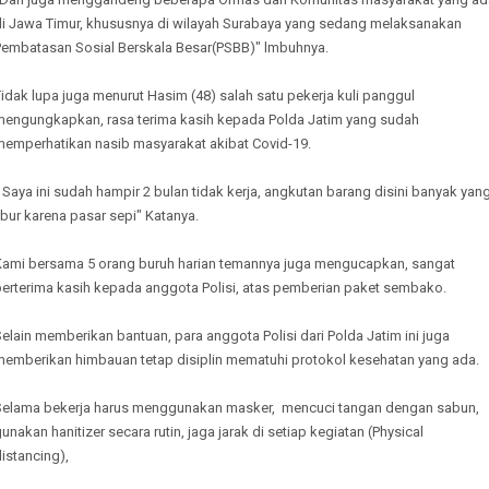
di Jawa Timur, khususnya di wilayah Surabaya yang sedang melaksanakan
Pembatasan Sosial Berskala Besar(PSBB)" lmbuhnya.
idak lupa juga menurut Hasim (48) salah satu pekerja kuli panggul
mengungkapkan, rasa terima kasih kepada Polda Jatim yang sudah
memperhatikan nasib masyarakat akibat Covid-19.
 Saya ini sudah hampir 2 bulan tidak kerja, angkutan barang disini banyak yan
ibur karena pasar sepi" Katanya.
Kami bersama 5 orang buruh harian temannya juga mengucapkan, sangat
berterima kasih kepada anggota Polisi, atas pemberian paket sembako.
elain memberikan bantuan, para anggota Polisi dari Polda Jatim ini juga
memberikan himbauan tetap disiplin mematuhi protokol kesehatan yang ada.
Selama bekerja harus menggunakan masker, mencuci tangan dengan sabun,
unakan hanitizer secara rutin, jaga jarak di setiap kegiatan (Physical
istancing),