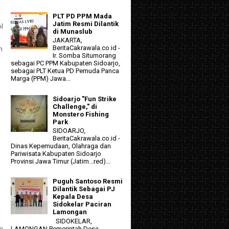
PLT PD PPM Mada
Jatim Resmi Dilantik
l
di Munaslub
JAKARTA,
BeritaCakrawala.co.id -
m
Ir. Somba Situmorang
sebagai PC PPM Kabupaten Sidoarjo,
sebagai PLT Ketua PD Pemuda Panca
Marga (PPM) Jawa...
Sidoarjo "Fun Strike
Challenge," di
Monstero Fishing
Park
SIDOARJO,
BeritaCakrawala.co.id -
Dinas Kepemudaan, Olahraga dan
Pariwisata Kabupaten Sidoarjo
n
Provinsi Jawa Timur (Jatim...red)...
Puguh Santoso Resmi
Dilantik Sebagai PJ
Kepala Desa
Sidokelar Paciran
Lamongan
SIDOKELAR,
a
LAMONGAN Pemerintah Desa