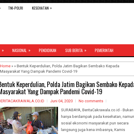
»
»
TNI-POLRI
KESEHATAN
»
»
»
NASIONAL
PENDIDIKAN
SUB BERITA
PEMERINTAH
Home
» » Bentuk Keperdulian, Polda Jatim Bagikan Sembako Kepada
Masyarakat Yang Dampak Pandemi Covid-19
Bentuk Keperdulian, Polda Jatim Bagikan Sembako Kepad
Masyarakat Yang Dampak Pandemi Covid-19
BERITACAKRAWALA.CO.ID
Juni 04, 2020
No comments
SURABAYA, BeritaCakrawala.co.id - Bukan
hanya berdampak pada kesehatan, namu
sosial ekonomi masyarakat pun secara
langsung juga kena imbasnya, Kamis