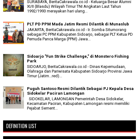
SURABAYA, BeritaCakrawala.co.id - Keluarga Besar Alumni
XI/II (Blasdu) Wilayah Timur TNI Angkatan Laut Tahun
1992/1993 merayakan hari ulang...
PLT PD PPM Mada Jatim Resmi Dilantik di Munaslub
JAKARTA, BeritaCakrawala.co.id - Ir. Somba Situmorang
sebagai PC PPM Kabupaten Sidoarjo, sebagai PLT Ketua PD
Pemuda Panca Marga (PPM) Jawa...
Sidoarjo "Fun Strike Challenge," di Monstero Fishing
Park
SIDOARJO, BeritaCakrawala.co.id - Dinas Kepemudaan,
Olahraga dan Pariwisata Kabupaten Sidoarjo Provinsi Jawa
Timur (Jatim...red)...
Puguh Santoso Resmi Dilantik Sebagai PJ Kepala Desa
Sidokelar Paciran Lamongan
SIDOKELAR, LAMONGAN Pemerintah Desa Sidokelar,
Kecamatan Paciran, Kabupaten Lamongan resmi memiliki
Pejabat Sement...
DEFINITION LIST