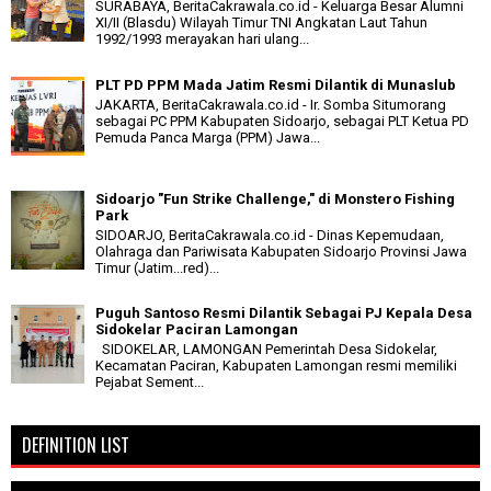
SURABAYA, BeritaCakrawala.co.id - Keluarga Besar Alumni
XI/II (Blasdu) Wilayah Timur TNI Angkatan Laut Tahun
1992/1993 merayakan hari ulang...
PLT PD PPM Mada Jatim Resmi Dilantik di Munaslub
JAKARTA, BeritaCakrawala.co.id - Ir. Somba Situmorang
sebagai PC PPM Kabupaten Sidoarjo, sebagai PLT Ketua PD
Pemuda Panca Marga (PPM) Jawa...
Sidoarjo "Fun Strike Challenge," di Monstero Fishing
Park
SIDOARJO, BeritaCakrawala.co.id - Dinas Kepemudaan,
Olahraga dan Pariwisata Kabupaten Sidoarjo Provinsi Jawa
Timur (Jatim...red)...
Puguh Santoso Resmi Dilantik Sebagai PJ Kepala Desa
Sidokelar Paciran Lamongan
SIDOKELAR, LAMONGAN Pemerintah Desa Sidokelar,
Kecamatan Paciran, Kabupaten Lamongan resmi memiliki
Pejabat Sement...
DEFINITION LIST