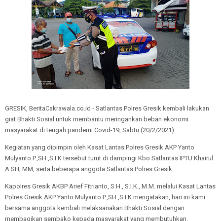
GRESIK, BeritaCakrawala.co.id - Satlantas Polres Gresik kembali lakukan
giat Bhakti Sosial untuk membantu meringankan beban ekonomi
masyarakat di tengah pandemi Covid-19, Sabtu (20/2/2021).
Kegiatan yang dipimpin oleh Kasat Lantas Polres Gresik AKP Yanto
Mulyanto.P.,SH.,S.I.K tersebut turut di dampingi Kbo Satlantas IPTU Khairul
A.SH, MM, serta beberapa anggota Satlantas Polres Gresik.
Kapolres Gresik AKBP Arief Fitrianto, S.H., S.I.K., M.M. melalui Kasat Lantas
Polres Gresik AKP Yanto Mulyanto P.,SH.,S I.K mengatakan, hari ini kami
bersama anggota kembali melaksanakan Bhakti Sosial dengan
membagikan sembako kepada masyarakat yang membutuhkan.