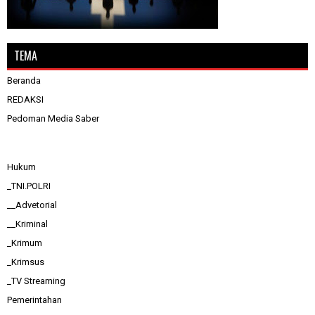
TEMA
Beranda
REDAKSI
Pedoman Media Saber
Hukum
_TNI.POLRI
__Advetorial
__Kriminal
_Krimum
_Krimsus
_TV Streaming
Pemerintahan