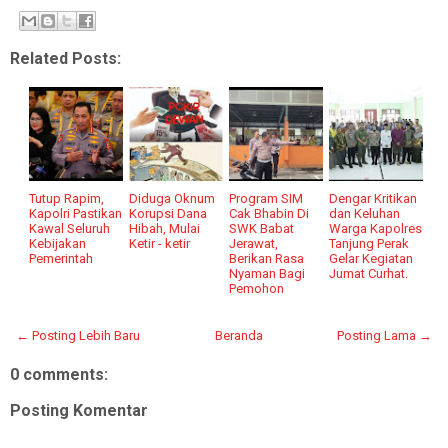
Related Posts:
Tutup Rapim,
Diduga Oknum
Program SIM
Dengar Kritikan
Kapolri Pastikan
Korupsi Dana
Cak Bhabin Di
dan Keluhan
Kawal Seluruh
Hibah, Mulai
SWK Babat
Warga Kapolres
Kebijakan
Ketir - ketir
Jerawat,
Tanjung Perak
Pemerintah
Berikan Rasa
Gelar Kegiatan
Nyaman Bagi
Jumat Curhat.
Pemohon
← Posting Lebih Baru
Beranda
Posting Lama →
0 comments:
Posting Komentar