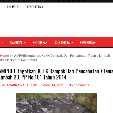
»
»
TNI-POLRI
KESEHATAN
»
»
»
NASIONAL
PENDIDIKAN
SUB BERITA
PEMERINTAH
Home
» » AMPHIBI Ingatkan, KLHK Dampak Dari Pencabutan 7 Jenis Limbah
B3, PP No 101 Tahun 2014
AMPHIBI Ingatkan, KLHK Dampak Dari Pencabutan 7 Jeni
Limbah B3, PP No 101 Tahun 2014
BERITACAKRAWALA.CO.ID
Maret 14, 2021
No comments