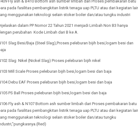
B409 Fly ash & B410 Bottom ash sumber limbah dari Proses pembakaran batu
ara pada fasilitas pembangkitan listrik tenaga uap PLTU atau dari kegiatan lai
ang menggunakan teknologi selain stoker boiler dan/atau tungku industri
Dijelaskan dalam PP Nomor 22 Tahun 2021 menjadi Limbah Non B3 hanya
dengan perubahan Kode Limbah dari B ke A.
101 Slag Besi/Baja (Steel Slag),Proses peleburan bijih besi,logam besi dan
baja
102 Slag Nikel (Nickel Slag) Proses peleburan bijih nikel
103 Mill Scale Proses peleburan bijih besi,logam besi dan baja
N104 Debu EAF Proses peleburan bijih besi,logam besi dan baja
105 PS Ball Proses peleburan bijih besi,logam besi dan baja
N106 Fly ash & N107 Bottom ash sumber limbah dari Proses pembakaran batu
ara pada fasilitas pembangkitan listrik tenaga uap PLTU atau dari kegiatan lai
yang menggunakan teknologi selain stoker boiler dan/atau tungku
ndustri,"pungkasnya.(Red)