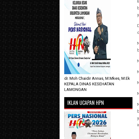
b
y
N
N
N
dr. Moh Chaidir Annas, M.Mkes, M.Ek
KEPALA DINAS KESEHATAN
LAMONGAN
N
IKLAN UCAPAN HPN
b
i