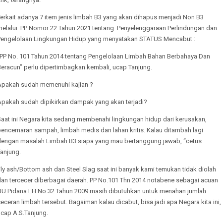
erkait adanya 7 item jenis limbah B3 yang akan dihapus menjadi Non B3
melalui PP Nomor 22 Tahun 2021 tentang Penyelenggaraan Perlindungan dan
Pengelolaan Lingkungan Hidup yang menyatakan STATUS Mencabut :
"PP No. 101 Tahun 2014 tentang Pengelolaan Limbah Bahan Berbahaya Dan
Beracun” perlu dipertimbagkan kembali, ucap Tanjung.
Apakah sudah memenuhi kajian ?
Apakah sudah dipikirkan dampak yang akan terjadi?
Saat ini Negara kita sedang membenahi lingkungan hidup dari kerusakan,
pencemaran sampah, limbah medis dan lahan kritis. Kalau ditambah lagi
dengan masalah Limbah B3 siapa yang mau bertanggung jawab, “cetus
Tanjung.
ly ash/Bottom ash dan Steel Slag saat ini banyak kami temukan tidak diolah
dan tercecer diberbagai daerah. PP No.101 Thn 2014 notabene sebagai acuan
UU Pidana LH No.32 Tahun 2009 masih dibutuhkan untuk menahan jumlah
eceran limbah tersebut. Bagaiman kalau dicabut, bisa jadi apa Negara kita ini,
ucap A.S.Tanjung.