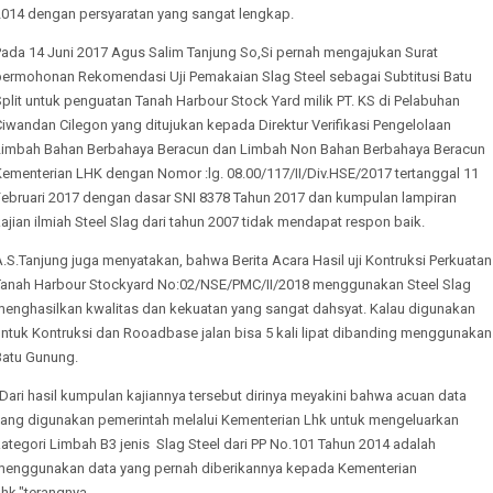
2014 dengan persyaratan yang sangat lengkap.
Pada 14 Juni 2017 Agus Salim Tanjung So,Si pernah mengajukan Surat
permohonan Rekomendasi Uji Pemakaian Slag Steel sebagai Subtitusi Batu
plit untuk penguatan Tanah Harbour Stock Yard milik PT. KS di Pelabuhan
iwandan Cilegon yang ditujukan kepada Direktur Verifikasi Pengelolaan
Limbah Bahan Berbahaya Beracun dan Limbah Non Bahan Berbahaya Beracun
Kementerian LHK dengan Nomor :lg. 08.00/117/II/Div.HSE/2017 tertanggal 11
Februari 2017 dengan dasar SNI 8378 Tahun 2017 dan kumpulan lampiran
ajian ilmiah Steel Slag dari tahun 2007 tidak mendapat respon baik.
.S.Tanjung juga menyatakan, bahwa Berita Acara Hasil uji Kontruksi Perkuatan
Tanah Harbour Stockyard No:02/NSE/PMC/II/2018 menggunakan Steel Slag
menghasilkan kwalitas dan kekuatan yang sangat dahsyat. Kalau digunakan
untuk Kontruksi dan Rooadbase jalan bisa 5 kali lipat dibanding menggunakan
Batu Gunung.
Dari hasil kumpulan kajiannya tersebut dirinya meyakini bahwa acuan data
yang digunakan pemerintah melalui Kementerian Lhk untuk mengeluarkan
ategori Limbah B3 jenis Slag Steel dari PP No.101 Tahun 2014 adalah
menggunakan data yang pernah diberikannya kepada Kementerian
hk,"terangnya.