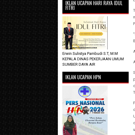
IKLAN UCAPAN HARI RAYA IDUL
FITRI
T
Erwin Sulistya Pambudi S.T, M.M
KEPALA DINAS PEKERJAAN UMUM
SUMBER DAYA AIR
IKLAN UCAPAN HPN
F
c