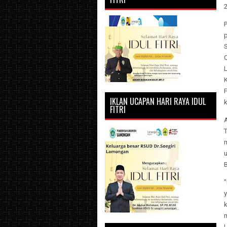
S
C
IKLAN UCAPAN HARI RAYA IDUL
k
FITRI
A
"
k
L