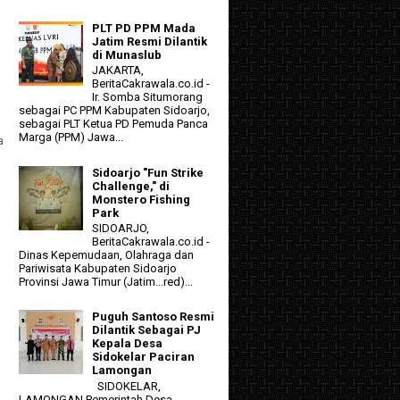
PLT PD PPM Mada
Jatim Resmi Dilantik
di Munaslub
JAKARTA,
BeritaCakrawala.co.id -
Ir. Somba Situmorang
sebagai PC PPM Kabupaten Sidoarjo,
sebagai PLT Ketua PD Pemuda Panca
Marga (PPM) Jawa...
a
Sidoarjo "Fun Strike
Challenge," di
Monstero Fishing
Park
SIDOARJO,
BeritaCakrawala.co.id -
Dinas Kepemudaan, Olahraga dan
Pariwisata Kabupaten Sidoarjo
Provinsi Jawa Timur (Jatim...red)...
Puguh Santoso Resmi
Dilantik Sebagai PJ
Kepala Desa
Sidokelar Paciran
Lamongan
SIDOKELAR,
LAMONGAN Pemerintah Desa