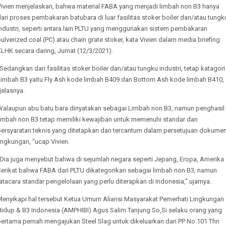
Vivien menjelaskan, bahwa material FABA yang menjadi limbah non B3 hanya
ari proses pembakaran batubara di luar fasilitas stoker boiler dan/atau tungk
industri, seperti antara lain PLTU yang menggunakan sistem pembakaran
ulverized coal (PC) atau chain grate stoker, kata Vivien dalam media briefing
KLHK secara daring, Jumat (12/3/2021).
Sedangkan dari fasilitas stoker boiler dan/atau tungku industri, tetap katagori
Limbah B3 yaitu Fly Ash kode limbah B409 dan Bottom Ash kode limbah B410,
jelasnya.
Walaupun abu batu bara dinyatakan sebagai Limbah non B3, namun penghasil
limbah non B3 tetap memiliki kewajiban untuk memenuhi standar dan
persyaratan teknis yang ditetapkan dan tercantum dalam persetujuan dokume
ingkungan, “ucap Vivien.
"Dia juga menyebut bahwa di sejumlah negara seperti Jepang, Eropa, Amerika
Serikat bahwa FABA dari PLTU dikategorikan sebagai limbah non B3, namun
atacara standar pengelolaan yang perlu diterapkan di Indonesia," ujarnya.
Menyikapi hal tersebut Ketua Umum Aliansi Masyarakat Pemerhati Lingkungan
Hidup & B3 Indonesia (AMPHIBI) Agus Salim Tanjung So,Si selaku orang yang
pertama pernah mengajukan Steel Slag untuk dikeluarkan dari PP No.101 Thn