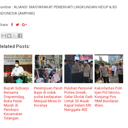
Sumber : ALIANSI MASYARAKAT PEMERHATI LINGKUNGAN HIDUP & B3
INDONESIA (AMPHIBI)
Share:
Related Posts:
Bupati Sidoarjo
Perempuan Paruh
Puluhan Personel
Kakorlantas Polri
Bersama
Baya di ciduk
Polres Gresik,
Irjen Pol Istiono,
Disperindag,
polisi kedapatan
Gelar Sholat Gaib
Kunjungi Pos
Buka Pasar
Menjual Miras Di
Untuk 53 Awak
PAM Bundaran
Murah di
Kiosnya
Kapal Selam KRI
Waru
Pendopo
Nanggala-402
Kecamatan
Tulangan