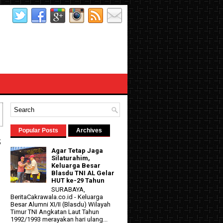
Popular Posts
Archives
s
Agar Tetap Jaga
Silaturahim,
Keluarga Besar
Blasdu TNI AL Gelar
HUT ke-29 Tahun
SURABAYA,
BeritaCakrawala.co.id - Keluarga
Besar Alumni XI/II (Blasdu) Wilayah
Timur TNI Angkatan Laut Tahun
1992/1993 merayakan hari ulang...