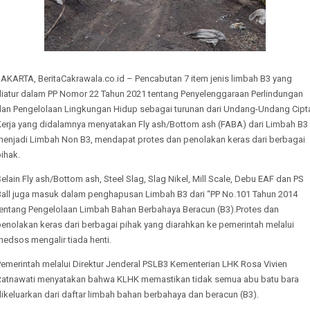
JAKARTA, BeritaCakrawala.co.id – Pencabutan 7 item jenis limbah B3 yang
diatur dalam PP Nomor 22 Tahun 2021 tentang Penyelenggaraan Perlindungan
dan Pengelolaan Lingkungan Hidup sebagai turunan dari Undang-Undang Cipt
Kerja yang didalamnya menyatakan Fly ash/Bottom ash (FABA) dari Limbah B3
menjadi Limbah Non B3, mendapat protes dan penolakan keras dari berbagai
ihak.
elain Fly ash/Bottom ash, Steel Slag, Slag Nikel, Mill Scale, Debu EAF dan PS
Ball juga masuk dalam penghapusan Limbah B3 dari “PP No.101 Tahun 2014
tentang Pengelolaan Limbah Bahan Berbahaya Beracun (B3).Protes dan
enolakan keras dari berbagai pihak yang diarahkan ke pemerintah melalui
edsos mengalir tiada henti.
Pemerintah melalui Direktur Jenderal PSLB3 Kementerian LHK Rosa Vivien
Ratnawati menyatakan bahwa KLHK memastikan tidak semua abu batu bara
ikeluarkan dari daftar limbah bahan berbahaya dan beracun (B3).