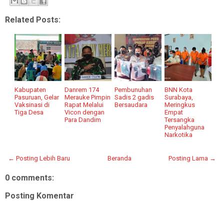
Related Posts:
Kabupaten
Danrem 174
Pembunuhan
BNN Kota
Pasuruan, Gelar
Merauke Pimpin
Sadis 2 gadis
Surabaya,
Vaksinasi di
Rapat Melalui
Bersaudara
Meringkus
Tiga Desa
Vicon dengan
Empat
Para Dandim
Tersangka
Penyalahguna
Narkotika
← Posting Lebih Baru
Beranda
Posting Lama →
0 comments:
Posting Komentar