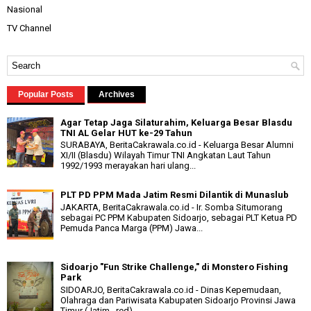
Nasional
TV Channel
Popular Posts
Archives
Agar Tetap Jaga Silaturahim, Keluarga Besar Blasdu
TNI AL Gelar HUT ke-29 Tahun
SURABAYA, BeritaCakrawala.co.id - Keluarga Besar Alumni
XI/II (Blasdu) Wilayah Timur TNI Angkatan Laut Tahun
1992/1993 merayakan hari ulang...
PLT PD PPM Mada Jatim Resmi Dilantik di Munaslub
JAKARTA, BeritaCakrawala.co.id - Ir. Somba Situmorang
sebagai PC PPM Kabupaten Sidoarjo, sebagai PLT Ketua PD
Pemuda Panca Marga (PPM) Jawa...
Sidoarjo "Fun Strike Challenge," di Monstero Fishing
Park
SIDOARJO, BeritaCakrawala.co.id - Dinas Kepemudaan,
Olahraga dan Pariwisata Kabupaten Sidoarjo Provinsi Jawa
Timur (Jatim...red)...