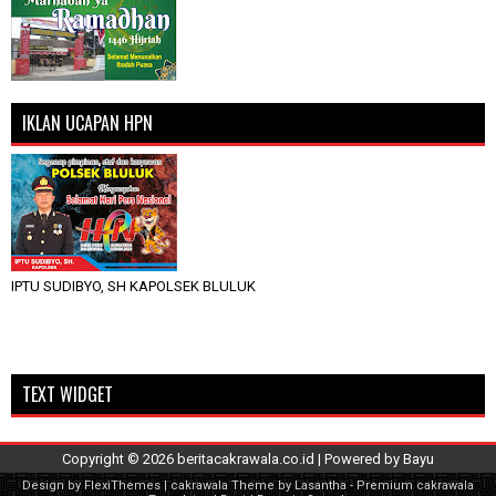
IKLAN UCAPAN HPN
IPTU SUDIBYO, SH KAPOLSEK BLULUK
TEXT WIDGET
Copyright ©
2026
beritacakrawala.co.id
| Powered by
Bayu
Design by
FlexiThemes
| cakrawala Theme by
Lasantha
-
Premium cakrawala