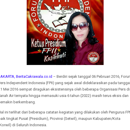
JAKARTA, BeritaCakrawala.co.id
– Berdiri sejak tanggal 06 Pebruari 2016, For
ers Independent Indonesia (FPII) yang sejak awal dideklarasikan pada tangga
21 Mei 2016 sempat diragukan eksistensinya oleh beberapa Organisasi Pers di
anah Air ternyata hingga memasuki usia 6 tahun (2022) masih terus eksis dan
semakin berkembang.
al ini terlihat dari beberapa catatan kegiatan yang dilakukan oleh Pengurus FPI
aik tingkat Pusat (Presidium), Provinsi (Setwil), maupun Kabupaten/Kota
Korwil) di Seluruh Indonesia.