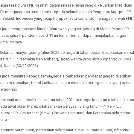
etua Presidium FPII, Kasihati dalam release resmi yang dikeluarkan Presidium
FPII mengucapkan terimakasih kepada seluruh Jajaran Pengurus/Anggota FPII
di Seluruh Indonesia yang tetap kompak, satu komando menjaga marwah FPII.
a juga mengapresiasi kinerja Wartawan yang tergabung di Media Partner FPII
disaat situasi pandemi covid-19 ini teman-teman dapat menjalankan tugas
urnalistiknya .
“Selamat menyongsong tahun 2022 semoga di tahun depan kesuksesan dapa
ita raih, FPII semakin berkembang,” ucap wanita yang akrab dipanggil Bunda
ni, Kamis (30/12/2021).
Ia juga meminta kepada semua,segala perbedaan pendapat jangan dijadikan
uatu perpecahan, tetapi jadikanlah suatu dinamika berorganisasi yang penuh
demokrasi.
Kasihhati menambahkan, selama tahun 2021 berbagai kegiatan telah dilakukan
ada awal bulan Maret, dilaksanakan perayaan ulang tahun FPII ke – 5, ,
akerda FPII Sekretariat (Setwil) Provinsi Lampung,dan Peresmian sekretariat
erta
antunan yatim piatu, peresmian sekretariat Setwil sumatera utara, dibarengi