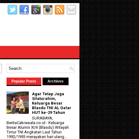
Popular Posts
Archives
Agar Tetap Jaga
Silaturahim,
Keluarga Besar
Blasdu TNI AL Gelar
HUT ke-29 Tahun
SURABAYA,
BeritaCakrawala.co.id - Keluarga
Besar Alumni XI/II (Blasdu) Wilayah
Timur TNI Angkatan Laut Tahun
1992/1993 merayakan hari ulang...