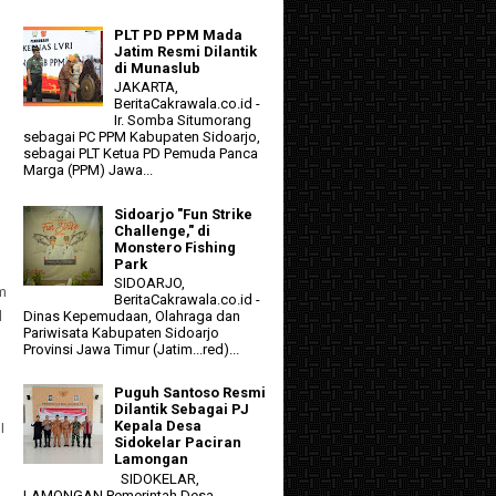
PLT PD PPM Mada
Jatim Resmi Dilantik
di Munaslub
JAKARTA,
BeritaCakrawala.co.id -
Ir. Somba Situmorang
sebagai PC PPM Kabupaten Sidoarjo,
sebagai PLT Ketua PD Pemuda Panca
Marga (PPM) Jawa...
Sidoarjo "Fun Strike
Challenge," di
Monstero Fishing
Park
SIDOARJO,
um
BeritaCakrawala.co.id -
l
Dinas Kepemudaan, Olahraga dan
Pariwisata Kabupaten Sidoarjo
Provinsi Jawa Timur (Jatim...red)...
Puguh Santoso Resmi
Dilantik Sebagai PJ
Kepala Desa
I
Sidokelar Paciran
Lamongan
SIDOKELAR,
LAMONGAN Pemerintah Desa