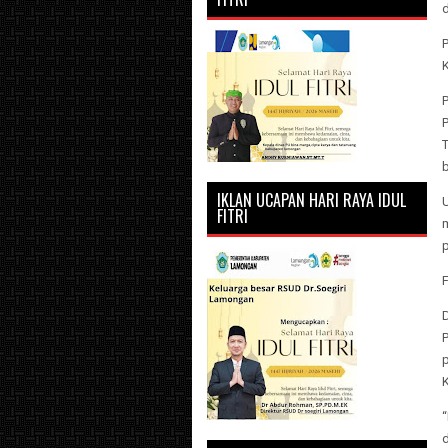
d
K
P
T
b
IKLAN UCAPAN HARI RAYA IDUL
U
FITRI
m
F
P
p
d