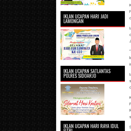
K
IKLAN UCAPAN HARI JADI
LAMONGAN
I
J
k
i
IKLAN UCAPAN SATLANTAS
POLRES SIDOARJO
s
P
R
s
IKLAN UCAPAN HARI RAYA IDUL
S
FITRI