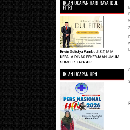
IKLAN UCAPAN HARI RAYA IDUL
FITRI
I
P
y
D
Erwin Sulistya Pambudi S.T, M.M
KEPALA DINAS PEKERJAAN UMUM
SUMBER DAYA AIR
S
IKLAN UCAPAN HPN