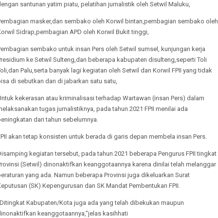
engan santunan yatim piatu, pelatihan jurnalistik oleh Setwil Maluku,
Pembagian masker,dan sembako oleh Korwil bintan,pembagian sembako oleh
orwil Sidrap,pembagian APD oleh Korwil Bukit tinggi,
Pembagian sembako untuk insan Pers oleh Setwil sumsel, kunjungan kerja
residium ke Setwil Sulteng,dan beberapa kabupaten disulteng,seperti Toli
oli,dan Palu,serta banyak lagi kegiatan oleh Setwil dan Korwil FPII yang tidak
isa di sebutkan dan di jabarkan satu satu,
ntuk kekerasan atau kriminalisasi terhadap Wartawan (insan Pers) dalam
elaksanakan tugas jurnalistiknya, pada tahun 2021 FPII menilai ada
peningkatan dari tahun sebelumnya.
PII akan tetap konsisten untuk berada di garis depan membela insan Pers.
Disamping kegiatan tersebut, pada tahun 2021 beberapa Pengurus FPII tingkat
rovinsi (Setwil) dinonaktifkan keanggotaannya karena dinilai telah melanggar
eraturan yang ada. Namun beberapa Provinsi juga dikeluarkan Surat
Keputusan (SK) Kepengurusan dan SK Mandat Pembentukan FPII.
“Ditingkat Kabupaten/Kota juga ada yang telah dibekukan maupun
inonaktifkan keanggotaannya,”jelas kasihhati