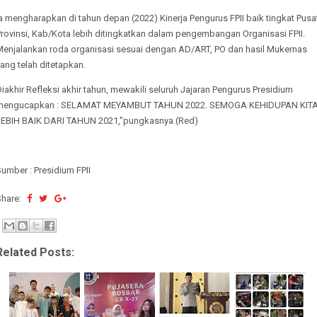
a mengharapkan di tahun depan (2022) Kinerja Pengurus FPII baik tingkat Pusa
rovinsi, Kab/Kota lebih ditingkatkan dalam pengembangan Organisasi FPII.
Menjalankan roda organisasi sesuai dengan AD/ART, PO dan hasil Mukernas
ang telah ditetapkan.
iakhir Refleksi akhir tahun, mewakili seluruh Jajaran Pengurus Presidium
mengucapkan : SELAMAT MEYAMBUT TAHUN 2022. SEMOGA KEHIDUPAN KIT
LEBIH BAIK DARI TAHUN 2021,"pungkasnya.(Red)
umber : Presidium FPII
Share:
Related Posts: