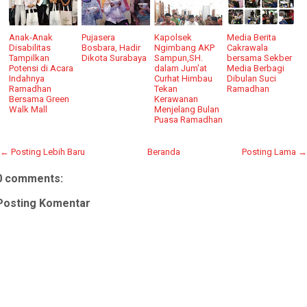
Anak-Anak
Pujasera
Kapolsek
Media Berita
Disabilitas
Bosbara, Hadir
Ngimbang AKP
Cakrawala
Tampilkan
Dikota Surabaya
Sampun,SH.
bersama Sekber
Potensi di Acara
dalam Jum'at
Media Berbagi
Indahnya
Curhat Himbau
Dibulan Suci
Ramadhan
Tekan
Ramadhan
Bersama Green
Kerawanan
Walk Mall
Menjelang Bulan
Puasa Ramadhan
← Posting Lebih Baru
Beranda
Posting Lama →
0 comments:
Posting Komentar