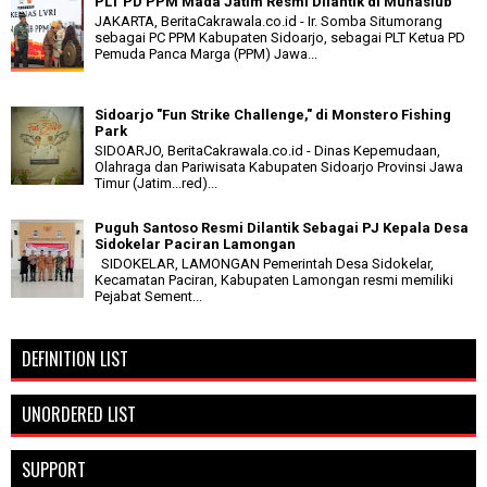
PLT PD PPM Mada Jatim Resmi Dilantik di Munaslub
JAKARTA, BeritaCakrawala.co.id - Ir. Somba Situmorang
sebagai PC PPM Kabupaten Sidoarjo, sebagai PLT Ketua PD
Pemuda Panca Marga (PPM) Jawa...
Sidoarjo "Fun Strike Challenge," di Monstero Fishing
Park
SIDOARJO, BeritaCakrawala.co.id - Dinas Kepemudaan,
Olahraga dan Pariwisata Kabupaten Sidoarjo Provinsi Jawa
Timur (Jatim...red)...
Puguh Santoso Resmi Dilantik Sebagai PJ Kepala Desa
Sidokelar Paciran Lamongan
SIDOKELAR, LAMONGAN Pemerintah Desa Sidokelar,
Kecamatan Paciran, Kabupaten Lamongan resmi memiliki
Pejabat Sement...
DEFINITION LIST
UNORDERED LIST
SUPPORT