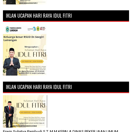
IKLAN UCAPAN HARI RAYA IDUL FITRI
IKLAN UCAPAN HARI RAYA IDUL FITRI
Erwin Sulistya Pambudi S.T, M.M KEPALA DINAS PEKERJAAN UMUM