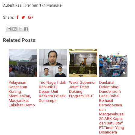
Autentikasi : Penrem 174 Merauke
Share:
Related Posts:
Pelayanan
Trio Naga Tidak
Wakil Gubernur
Danlanal
Kesehatan
Berkutik Di
Jatim Tetap
Didampingi
Kurang
Depan Unit
Dukung
Dandenpom
Memuaskan,
Reskrim Polsek
Program DKJT
Lanal Babel
Masyarakat
Semampir
Berhasil
Lakukan Demo
Bernegoisasi
dan
Mengevakuasi
20 ABK Kapal
dan Satu Staf
PT.Timah Yang
Disandera