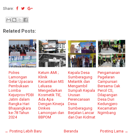
Share:
Related Posts:
Polres
Ketum AMI ;
Kepala Desa
Pengamanan
Lamongan
Klinik
Sumberagung
Pagelaran
Gelar Upacara
Kecantikan MS
Melantik dan
Campursari
Pembukaan
Leluasa
Mengambil
Bersama Cak
Lomba
Mengedarkan
Sumpah Kepala
Percil CS,
Kejurprov PDBI
Kosmetik TIE,
Urusan
Dilapangan
Jatim dalam
Ada Apa
Perencanaan
Desa Duri
Rangka Hari
Dengan Kinerja
Desa
Kedungjero
Bhayangkara
Dinkes
Sumberagung
Kecamatan
ke-78 Tahun
Lamongan dan
Berjalan Lancar
Ngimbang
2024
BBPOM
dan Dan Kidmat
← Posting Lebih Baru
Beranda
Posting Lama →