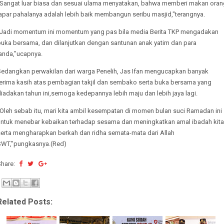
"Sangat luar biasa dan sesuai ulama menyatakan, bahwa memberi makan oran
lapar pahalanya adalah lebih baik membangun seribu masjid,"terangnya.
“Jadi momentum ini momentum yang pas bila media Berita TKP mengadakan
buka bersama, dan dilanjutkan dengan santunan anak yatim dan para
janda,”ucapnya.
Sedangkan perwakilan dari warga Penelih, Jas Ifan mengucapkan banyak
terima kasih atas pembagian takjil dan sembako serta buka bersama yang
iadakan tahun ini,semoga kedepannya lebih maju dan lebih jaya lagi.
Oleh sebab itu, mari kita ambil kesempatan di momen bulan suci Ramadan ini
untuk menebar kebaikan terhadap sesama dan meningkatkan amal ibadah kita
serta mengharapkan berkah dan ridha semata-mata dari Allah
SWT,”pungkasnya.(Red)
Share:
Related Posts: