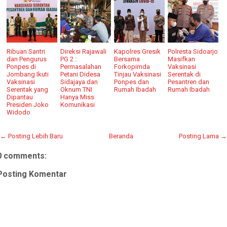
Ribuan Santri
Direksi Rajawali
Kapolres Gresik
Polresta Sidoarjo
dan Pengurus
PG 2 :
Bersama
Masifkan
Ponpes di
Permasalahan
Forkopimda
Vaksinasi
Jombang Ikuti
Petani Didesa
Tinjau Vaksinasi
Serentak di
Vaksinasi
Sidajaya dan
Ponpes dan
Pesantren dan
Serentak yang
Oknum TNI
Rumah Ibadah
Rumah Ibadah
Dipantau
Hanya Miss
Presiden Joko
Komunikasi
Widodo
← Posting Lebih Baru
Beranda
Posting Lama →
0 comments:
Posting Komentar