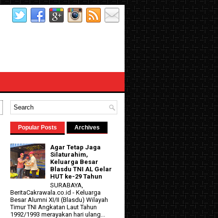
Popular Posts
Archives
Agar Tetap Jaga
Silaturahim,
Keluarga Besar
Blasdu TNI AL Gelar
HUT ke-29 Tahun
SURABAYA,
BeritaCakrawala.co.id - Keluarga
Besar Alumni XI/II (Blasdu) Wilayah
Timur TNI Angkatan Laut Tahun
1992/1993 merayakan hari ulang...