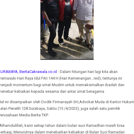
SURABAYA, BeritaCakrawala.co.id
- Dalam hitungan hari lagi kita akan
emasuki Hari Raya Idul Fitri 144 H (Hari Kemenangan...red), tentunya ini
menjadi momentum bagi umat Muslim untuk memaksimalkan ibadah dan
menebar kebaikan kepada sesama dan antar umat beragama.
Hal ini disampaikan oleh Dodik Firmansyah SH,Advokat Muda di Kantor Hukum
alan Penelih 128 Surabaya, Sabtu (15 /4/2023), juga salah satu pemilik
erusahaan Media Berita TKP.
“Alhamdulillah, kami setiap tahun dalam bulan suci Ramadhan masih bisa
berbagi, Menurutnya dalam menebarkan kebaikan di Bulan Suci Ramadan