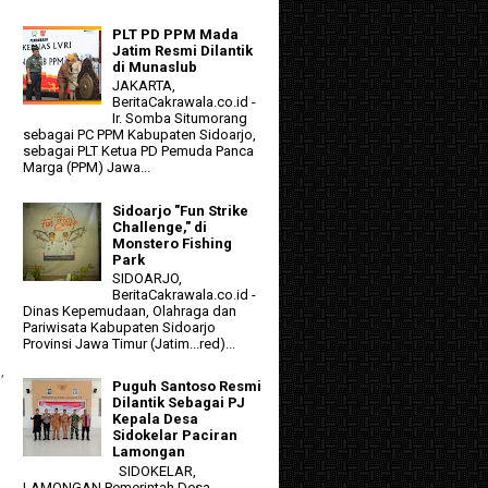
PLT PD PPM Mada
Jatim Resmi Dilantik
di Munaslub
JAKARTA,
BeritaCakrawala.co.id -
Ir. Somba Situmorang
sebagai PC PPM Kabupaten Sidoarjo,
sebagai PLT Ketua PD Pemuda Panca
Marga (PPM) Jawa...
Sidoarjo "Fun Strike
Challenge," di
Monstero Fishing
Park
SIDOARJO,
BeritaCakrawala.co.id -
Dinas Kepemudaan, Olahraga dan
Pariwisata Kabupaten Sidoarjo
Provinsi Jawa Timur (Jatim...red)...
,
Puguh Santoso Resmi
Dilantik Sebagai PJ
Kepala Desa
Sidokelar Paciran
Lamongan
SIDOKELAR,
LAMONGAN Pemerintah Desa