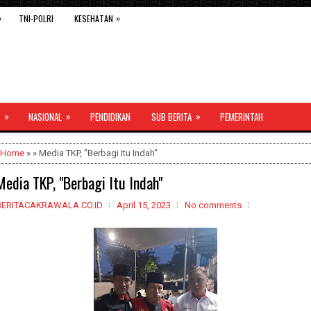
»
»
TNI-POLRI
KESEHATAN
»
»
»
NASIONAL
PENDIDIKAN
SUB BERITA
PEMERINTAH
Home
» » Media TKP, "Berbagi Itu Indah"
Media TKP, "Berbagi Itu Indah"
BERITACAKRAWALA.CO.ID
April 15, 2023
No comments