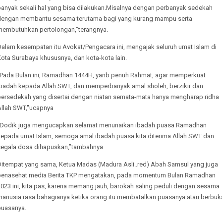
banyak sekali hal yang bisa dilakukan.Misalnya dengan perbanyak sedekah
dengan membantu sesama terutama bagi yang kurang mampu serta
membutuhkan pertolongan,"terangnya.
Dalam kesempatan itu Avokat/Pengacara ini, mengajak seluruh umat Islam di
Kota Surabaya khususnya, dan kota-kota lain.
"Pada Bulan ini, Ramadhan 1444H, yanb penuh Rahmat, agar memperkuat
ibadah kepada Allah SWT, dan memperbanyak amal sholeh, berzikir dan
bersedekah yang disertai dengan niatan semata-mata hanya mengharap ridha
Allah SWT,"ucapnya
"Dodik juga mengucapkan selamat menunaikan ibadah puasa Ramadhan
kepada umat Islam, semoga amal ibadah puasa kita diterima Allah SWT dan
segala dosa dihapuskan,”tambahnya
Ditempat yang sama, Ketua Madas (Madura Asli..red) Abah Samsul yang juga
penasehat media Berita TKP mengatakan, pada momentum Bulan Ramadhan
023 ini, kita pas, karena memang jauh, barokah saling peduli dengan sesama
manusia rasa bahagianya ketika orang itu membatalkan puasanya atau berbuk
puasanya.