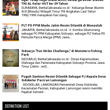
TNI AL Gelar HUT ke-29 Tahun
SURABAYA, BeritaCakrawala.co.id - Keluarga Besar Alumni
XI/II (Blasdu) Wilayah Timur TNI Angkatan Laut Tahun
1992/1993 merayakan hari ulang...
PLT PD PPM Mada Jatim Resmi Dilantik di Munaslub
JAKARTA, BeritaCakrawala.co.id - Ir. Somba Situmorang
sebagai PC PPM Kabupaten Sidoarjo, sebagai PLT Ketua PD
Pemuda Panca Marga (PPM) Jawa...
Sidoarjo "Fun Strike Challenge," di Monstero Fishing
Park
SIDOARJO, BeritaCakrawala.co.id - Dinas Kepemudaan,
Olahraga dan Pariwisata Kabupaten Sidoarjo Provinsi Jawa
Timur (Jatim...red)...
Puguh Santoso Resmi Dilantik Sebagai PJ Kepala Desa
Sidokelar Paciran Lamongan
SIDOKELAR, LAMONGAN Pemerintah Desa Sidokelar,
Kecamatan Paciran, Kabupaten Lamongan resmi memiliki
Pejabat Sement...
DEFINITION LIST