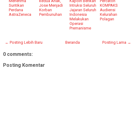
Menerima
kedua Anak,
Kapolri Berikan
Percaton
Suntikan
Jose Menjadi
Intruksi Seluruh
KOMPAKS
Perdana
Korban
Jajaran Seluruh
Audiensi
AstraZeneca
Pembunuhan
Indonesia
Kelurahan
Melakukan
Polagan
Operasi
Premanisme
← Posting Lebih Baru
Beranda
Posting Lama →
0 comments:
Posting Komentar