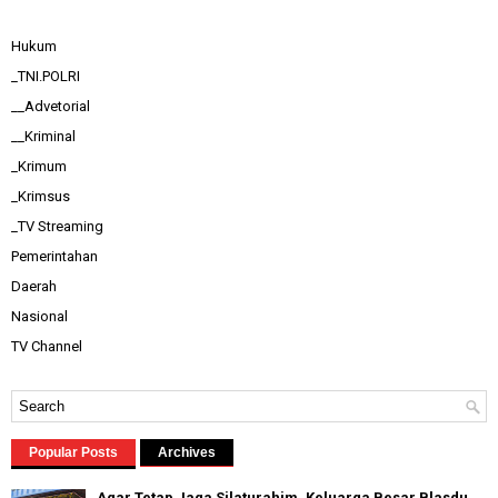
Hukum
_TNI.POLRI
__Advetorial
__Kriminal
_Krimum
_Krimsus
_TV Streaming
Pemerintahan
Daerah
Nasional
TV Channel
Popular Posts
Archives
Agar Tetap Jaga Silaturahim, Keluarga Besar Blasdu