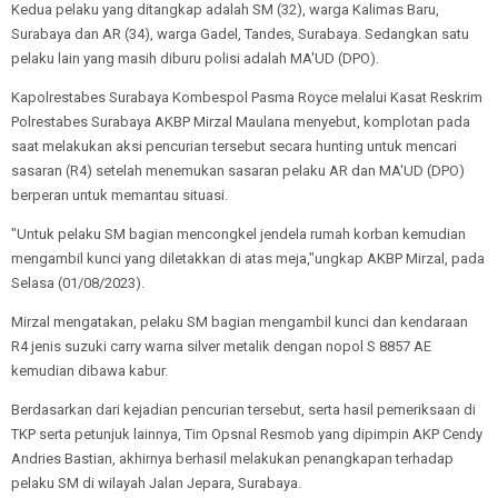
Kedua pelaku yang ditangkap adalah SM (32), warga Kalimas Baru,
Surabaya dan AR (34), warga Gadel, Tandes, Surabaya. Sedangkan satu
pelaku lain yang masih diburu polisi adalah MA'UD (DPO).
Kapolrestabes Surabaya Kombespol Pasma Royce melalui Kasat Reskrim
Polrestabes Surabaya AKBP Mirzal Maulana menyebut, komplotan pada
saat melakukan aksi pencurian tersebut secara hunting untuk mencari
sasaran (R4) setelah menemukan sasaran pelaku AR dan MA'UD (DPO)
berperan untuk memantau situasi.
"Untuk pelaku SM bagian mencongkel jendela rumah korban kemudian
mengambil kunci yang diletakkan di atas meja,"ungkap AKBP Mirzal, pada
Selasa (01/08/2023).
Mirzal mengatakan, pelaku SM bagian mengambil kunci dan kendaraan
R4 jenis suzuki carry warna silver metalik dengan nopol S 8857 AE
kemudian dibawa kabur.
Berdasarkan dari kejadian pencurian tersebut, serta hasil pemeriksaan di
TKP serta petunjuk lainnya, Tim Opsnal Resmob yang dipimpin AKP Cendy
Andries Bastian, akhirnya berhasil melakukan penangkapan terhadap
pelaku SM di wilayah Jalan Jepara, Surabaya.