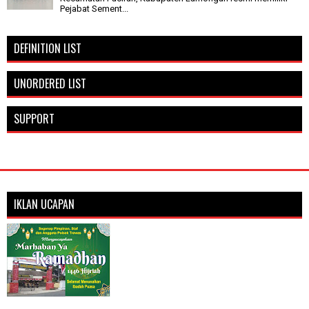
Pejabat Sement...
DEFINITION LIST
UNORDERED LIST
SUPPORT
IKLAN UCAPAN