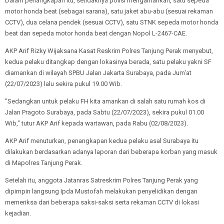
Dalam penangkapan itu, setidaknya polisi mengamankan, satu sepeda
motor honda beat (sebagai sarana), satu jaket abu-abu (sesuai rekaman
CCTV), dua celana pendek (sesuai CCTV), satu STNK sepeda motor honda
beat dan sepeda motor honda beat dengan Nopol L-2467-CAE.
AKP Arif Rizky Wijaksana Kasat Reskrim Polres Tanjung Perak menyebut,
kedua pelaku ditangkap dengan lokasinya berada, satu pelaku yakni SF
diamankan di wilayah SPBU Jalan Jakarta Surabaya, pada Jum'at
(22/07/2023) lalu sekira pukul 19.00 Wib.
"Sedangkan untuk pelaku FH kita amankan di salah satu rumah kos di
Jalan Pragoto Surabaya, pada Sabtu (22/07/2023), sekira pukul 01.00
Wib," tutur AKP Arif kepada wartawan, pada Rabu (02/08/2023).
AKP Arif menuturkan, penangkapan kedua pelaku asal Surabaya itu
dilakukan berdasarkan adanya laporan dari beberapa korban yang masuk
di Mapolres Tanjung Perak.
Setelah itu, anggota Jatanras Satreskrim Polres Tanjung Perak yang
dipimpin langsung Ipda Mustofah melakukan penyelidikan dengan
memeriksa dari beberapa saksi-saksi serta rekaman CCTV di lokasi
kejadian.