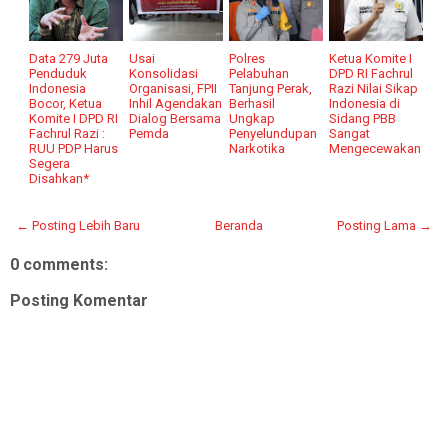
Data 279 Juta
Usai
Polres
Ketua Komite I
Penduduk
Konsolidasi
Pelabuhan
DPD RI Fachrul
Indonesia
Organisasi, FPII
Tanjung Perak,
Razi Nilai Sikap
Bocor, Ketua
Inhil Agendakan
Berhasil
Indonesia di
Komite I DPD RI
Dialog Bersama
Ungkap
Sidang PBB
Fachrul Razi :
Pemda
Penyelundupan
Sangat
RUU PDP Harus
Narkotika
Mengecewakan
Segera
Disahkan*
← Posting Lebih Baru
Beranda
Posting Lama →
0 comments:
Posting Komentar