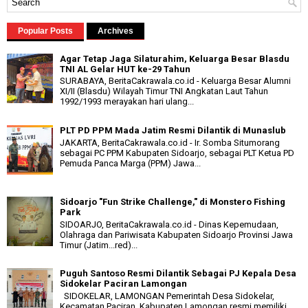
Popular Posts
Archives
Agar Tetap Jaga Silaturahim, Keluarga Besar Blasdu
TNI AL Gelar HUT ke-29 Tahun
SURABAYA, BeritaCakrawala.co.id - Keluarga Besar Alumni
XI/II (Blasdu) Wilayah Timur TNI Angkatan Laut Tahun
1992/1993 merayakan hari ulang...
PLT PD PPM Mada Jatim Resmi Dilantik di Munaslub
JAKARTA, BeritaCakrawala.co.id - Ir. Somba Situmorang
sebagai PC PPM Kabupaten Sidoarjo, sebagai PLT Ketua PD
Pemuda Panca Marga (PPM) Jawa...
Sidoarjo "Fun Strike Challenge," di Monstero Fishing
Park
SIDOARJO, BeritaCakrawala.co.id - Dinas Kepemudaan,
Olahraga dan Pariwisata Kabupaten Sidoarjo Provinsi Jawa
Timur (Jatim...red)...
Puguh Santoso Resmi Dilantik Sebagai PJ Kepala Desa
Sidokelar Paciran Lamongan
SIDOKELAR, LAMONGAN Pemerintah Desa Sidokelar,
Kecamatan Paciran, Kabupaten Lamongan resmi memiliki