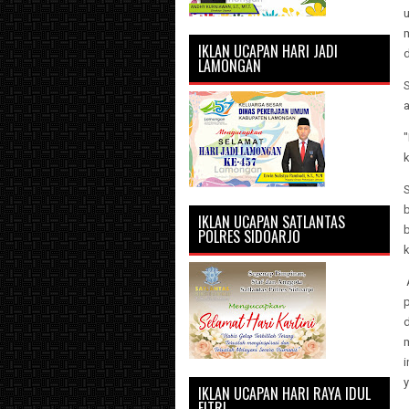
u
IKLAN UCAPAN HARI JADI
d
LAMONGAN
S
a
k
IKLAN UCAPAN SATLANTAS
b
POLRES SIDOARJO
p
d
y
IKLAN UCAPAN HARI RAYA IDUL
FITRI