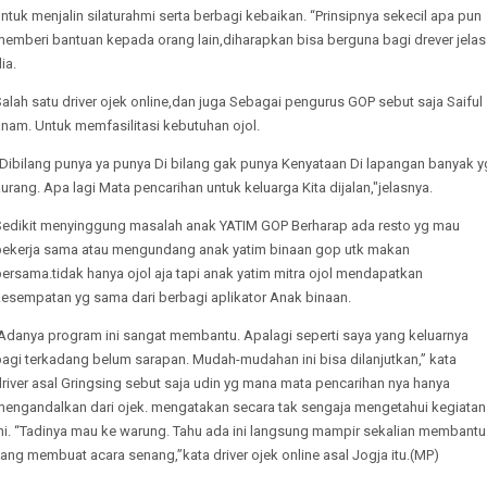
ntuk menjalin silaturahmi serta berbagi kebaikan. “Prinsipnya sekecil apa pun
memberi bantuan kepada orang lain,diharapkan bisa berguna bagi drever jelas
ia.
alah satu driver ojek online,dan juga Sebagai pengurus GOP sebut saja Saiful
nam. Untuk memfasilitasi kebutuhan ojol.
"Dibilang punya ya punya Di bilang gak punya Kenyataan Di lapangan banyak y
urang. Apa lagi Mata pencarihan untuk keluarga Kita dijalan,"jelasnya.
Sedikit menyinggung masalah anak YATIM GOP Berharap ada resto yg mau
bekerja sama atau mengundang anak yatim binaan gop utk makan
ersama.tidak hanya ojol aja tapi anak yatim mitra ojol mendapatkan
kesempatan yg sama dari berbagi aplikator Anak binaan.
Adanya program ini sangat membantu. Apalagi seperti saya yang keluarnya
agi terkadang belum sarapan. Mudah-mudahan ini bisa dilanjutkan,” kata
river asal Gringsing sebut saja udin yg mana mata pencarihan nya hanya
mengandalkan dari ojek. mengatakan secara tak sengaja mengetahui kegiatan
ini. “Tadinya mau ke warung. Tahu ada ini langsung mampir sekalian membantu
ang membuat acara senang,”kata driver ojek online asal Jogja itu.(MP)