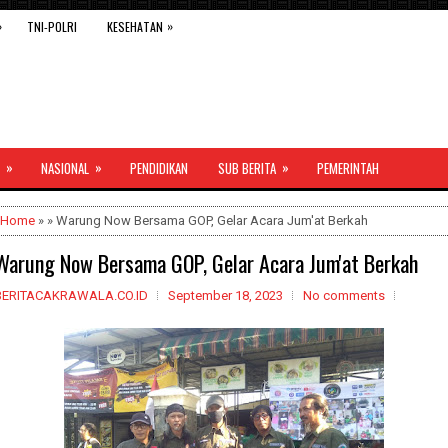
»
»
TNI-POLRI
KESEHATAN
»
»
»
NASIONAL
PENDIDIKAN
SUB BERITA
PEMERINTAH
Home
» » Warung Now Bersama GOP, Gelar Acara Jum'at Berkah
Warung Now Bersama GOP, Gelar Acara Jum'at Berkah
BERITACAKRAWALA.CO.ID
September 18, 2023
No comments