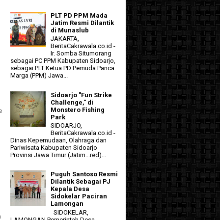
PLT PD PPM Mada
Jatim Resmi Dilantik
di Munaslub
JAKARTA,
BeritaCakrawala.co.id -
Ir. Somba Situmorang
sebagai PC PPM Kabupaten Sidoarjo,
sebagai PLT Ketua PD Pemuda Panca
Marga (PPM) Jawa...
Sidoarjo "Fun Strike
Challenge," di
Monstero Fishing
e
Park
SIDOARJO,
BeritaCakrawala.co.id -
Dinas Kepemudaan, Olahraga dan
Pariwisata Kabupaten Sidoarjo
Provinsi Jawa Timur (Jatim...red)...
Puguh Santoso Resmi
Dilantik Sebagai PJ
Kepala Desa
Sidokelar Paciran
Lamongan
SIDOKELAR,
n
LAMONGAN Pemerintah Desa