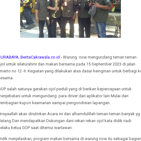
SURABAYA, BeritaCakrawala.co.id -
Warung now mengundang teman teman
ojol untuk silaturahmi dan makan bersama pada 15 September 2023 di jalan
imerto no 12 -II. Kegiatan yang dilakukan atas dasar keinginan untuk berbagi k
sesama.
OP salah satunya gerakan ojol peduli yang di berikan kepercayaan untuk
enjebatani untuk mengundang para driver dari aplikator lain Mulai dari
Pembagian kupon keamanan sampai pengondisian lapangan.
Insyaallah akan dirutinkan Acara ini dan alhamdulillah teman-teman banyak yg
atang Dan mendapatkan Dukungan darii rekan rekan ojol kata didik riadi
selaku ketua GOP saat ditemui wartawan.
Didik menjelaskan, program makan bersama di warung now itu sebagai bagia