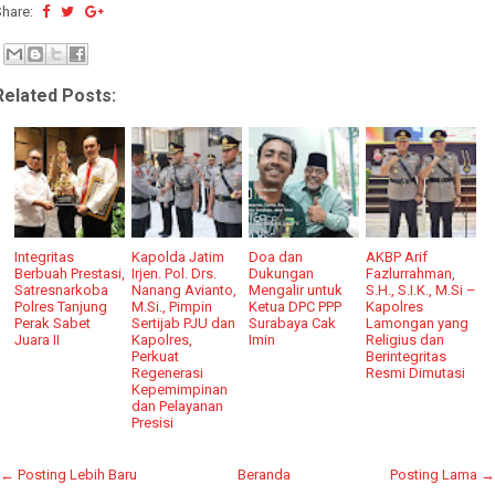
Share:
Related Posts:
Integritas
Kapolda Jatim
Doa dan
AKBP Arif
Berbuah Prestasi,
Irjen. Pol. Drs.
Dukungan
Fazlurrahman,
Satresnarkoba
Nanang Avianto,
Mengalir untuk
S.H., S.I.K., M.Si –
Polres Tanjung
M.Si., Pimpin
Ketua DPC PPP
Kapolres
Perak Sabet
Sertijab PJU dan
Surabaya Cak
Lamongan yang
Juara II
Kapolres,
Imin
Religius dan
Perkuat
Berintegritas
Regenerasi
Resmi Dimutasi
Kepemimpinan
dan Pelayanan
Presisi
← Posting Lebih Baru
Beranda
Posting Lama →