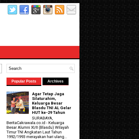
Popular Posts
Archives
Agar Tetap Jaga
Silaturahim,
Keluarga Besar
Blasdu TNI AL Gelar
HUT ke-29 Tahun
SURABAYA,
BeritaCakrawala.co.id - Keluarga
Besar Alumni XI/II (Blasdu) Wilayah
Timur TNI Angkatan Laut Tahun
1992/1993 merayakan hari ulang...