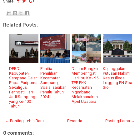
Share:
Related Posts:
DPRD
Panitia
Dalam Rangka
Kejanggalan
Kabupaten
Pemilihan
Memperingati
Putusan Hakim
Sampang Gelar
Kecamatan
Hari Ibu Ke - 95
Kasus Illegal
Rapat Paripurna
Sampang,
TPP PKK
Logging PN Soa
Sekaligus
Sosialisasikan
Kecamatan
Sio
Peringati Hari
Pemilu Tahun
Ngimbang
Jadi Sampang
2024.
Melaksanakan
yang ke-400
Apel Upacara
Tahun
← Posting Lebih Baru
Beranda
Posting Lama →
0 comments: