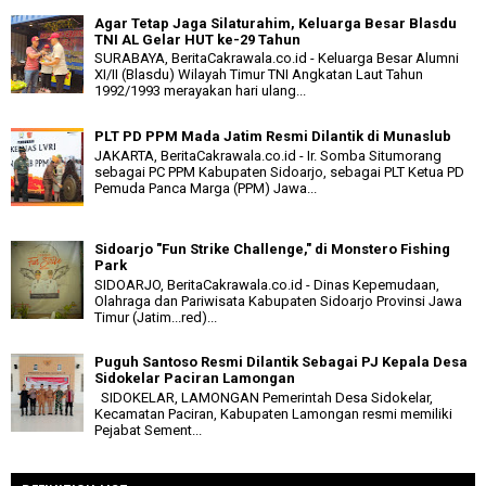
Agar Tetap Jaga Silaturahim, Keluarga Besar Blasdu
TNI AL Gelar HUT ke-29 Tahun
SURABAYA, BeritaCakrawala.co.id - Keluarga Besar Alumni
XI/II (Blasdu) Wilayah Timur TNI Angkatan Laut Tahun
1992/1993 merayakan hari ulang...
PLT PD PPM Mada Jatim Resmi Dilantik di Munaslub
JAKARTA, BeritaCakrawala.co.id - Ir. Somba Situmorang
sebagai PC PPM Kabupaten Sidoarjo, sebagai PLT Ketua PD
Pemuda Panca Marga (PPM) Jawa...
Sidoarjo "Fun Strike Challenge," di Monstero Fishing
Park
SIDOARJO, BeritaCakrawala.co.id - Dinas Kepemudaan,
Olahraga dan Pariwisata Kabupaten Sidoarjo Provinsi Jawa
Timur (Jatim...red)...
Puguh Santoso Resmi Dilantik Sebagai PJ Kepala Desa
Sidokelar Paciran Lamongan
SIDOKELAR, LAMONGAN Pemerintah Desa Sidokelar,
Kecamatan Paciran, Kabupaten Lamongan resmi memiliki
Pejabat Sement...