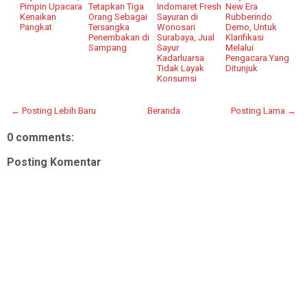
Pimpin Upacara
Tetapkan Tiga
Indomaret Fresh
New Era
Kenaikan
Orang Sebagai
Sayuran di
Rubberindo
Pangkat
Tersangka
Wonosari
Demo, Untuk
Penembakan di
Surabaya, Jual
Klarifikasi
Sampang
Sayur
Melalui
Kadarluarsa
Pengacara Yang
Tidak Layak
Ditunjuk
Konsumsi
← Posting Lebih Baru
Beranda
Posting Lama →
0 comments:
Posting Komentar