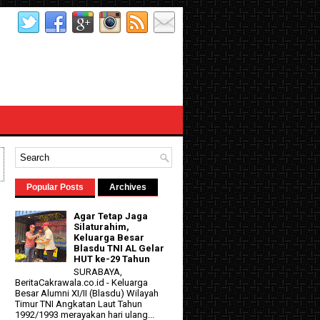
Popular Posts
Archives
Agar Tetap Jaga
Silaturahim,
Keluarga Besar
Blasdu TNI AL Gelar
HUT ke-29 Tahun
SURABAYA,
BeritaCakrawala.co.id - Keluarga
Besar Alumni XI/II (Blasdu) Wilayah
Timur TNI Angkatan Laut Tahun
1992/1993 merayakan hari ulang...