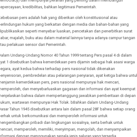
democracy) dan mempunyai peranan yang penting dalam membangun
epercayaan, kredibilitas, bahkan legitimasi Pemerintah.
ebebasan pers adalah hak yang diberikan oleh konstitusional atau
perlindungan hukum yang berkaitan dengan media dan bahan-bahan yang
dipublikasikan seperti menyebar luaskan, pencetakan dan penerbitkan surat
abar, majalah, buku atau dalam material lainnya tanpa adanya campur tangan
tau perlakuan sensor dari Pemerintah.
Dalam Undang-Undang Nomor 40 Tahun 1999 tentang Pers pasal 4 di dalam
ayat 1 disebutkan bahwa kemerdekaan pers dijamin sebagai hak asasi warga
negara, ayat kedua bahwa terhadap pers nasional tidak dikenakan
penyensoran, pembredelan atau pelarangan penyiaran, ayat ketiga bahwa untu
menjamin kemerdekaan pers, pers nasional mempunyai hak mencari,
memperoleh, dan menyebarluaskan gagasan dan informasi dan ayat keempat
menjelaskan bahwa dalam mempertanggung jawabkan pemberitaan di depan
hukum, wartawan mempunyai Hak Tolak. bBahkan dalam Undang-Undang
Dasar Tahun 1945 disebutkan antara lain dalam pasal 28F bahwa setiap orang
berhak untuk berkomunikasi dan memperoleh informasi untuk
mengembangkan pribadi dan lingkungan sosialnya, serta berhak untuk
mencari, memperoleh, memiliki, menyimpan, mengolah, dan menyampaikan
informasi dengan menggunakan segala jenis saluran yang tersedia.