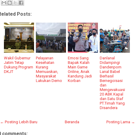
Related Posts:
Wakil Gubernur
Pelayanan
Emosi Sang
Danlanal
Jatim Tetap
Kesehatan
Bapak Kalah
Didampingi
Dukung Program
Kurang
Main Game
Dandenpom
DKJT
Memuaskan,
Online, Anak
Lanal Babel
Masyarakat
Kandung Jadi
Berhasil
Lakukan Demo
Korban
Bernegoisasi
dan
Mengevakuasi
20 ABK Kapal
dan Satu Staf
PT.Timah Yang
Disandera
← Posting Lebih Baru
Beranda
Posting Lama →
0 comments: