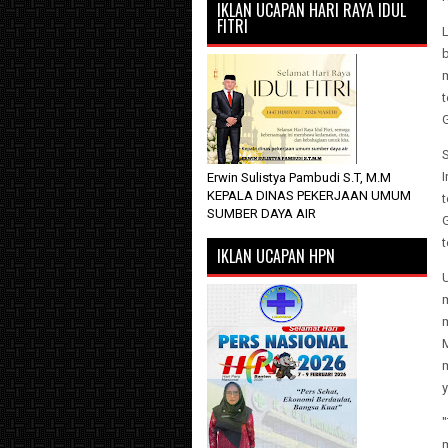
IKLAN UCAPAN HARI RAYA IDUL
FITRI
I
Erwin Sulistya Pambudi S.T, M.M
KEPALA DINAS PEKERJAAN UMUM
t
SUMBER DAYA AIR
t
IKLAN UCAPAN HPN
y