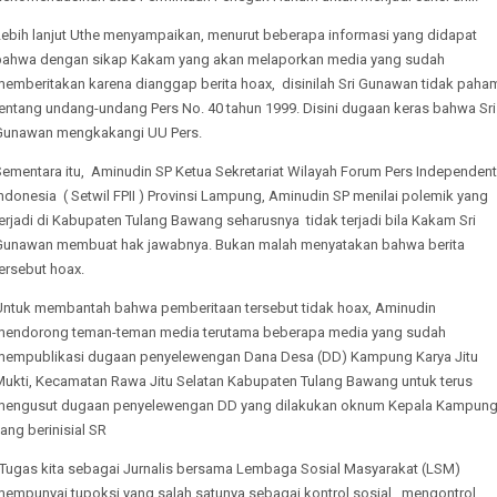
Lebih lanjut Uthe menyampaikan, menurut beberapa informasi yang didapat
bahwa dengan sikap Kakam yang akan melaporkan media yang sudah
memberitakan karena dianggap berita hoax, disinilah Sri Gunawan tidak paha
tentang undang-undang Pers No. 40 tahun 1999. Disini dugaan keras bahwa Sri
Gunawan mengkakangi UU Pers.
Sementara itu, Aminudin SP Ketua Sekretariat Wilayah Forum Pers Independent
ndonesia ( Setwil FPII ) Provinsi Lampung, Aminudin SP menilai polemik yang
erjadi di Kabupaten Tulang Bawang seharusnya tidak terjadi bila Kakam Sri
Gunawan membuat hak jawabnya. Bukan malah menyatakan bahwa berita
ersebut hoax.
Untuk membantah bahwa pemberitaan tersebut tidak hoax, Aminudin
mendorong teman-teman media terutama beberapa media yang sudah
mempublikasi dugaan penyelewengan Dana Desa (DD) Kampung Karya Jitu
Mukti, Kecamatan Rawa Jitu Selatan Kabupaten Tulang Bawang untuk terus
mengusut dugaan penyelewengan DD yang dilakukan oknum Kepala Kampun
ang berinisial SR
"Tugas kita sebagai Jurnalis bersama Lembaga Sosial Masyarakat (LSM)
mempunyai tupoksi yang salah satunya sebagai kontrol sosial, mengontrol