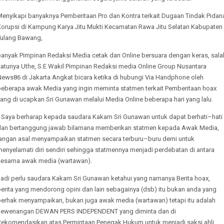
Menyikapi banyaknya Pemberitaan Pro dan Kontra terkait Dugaan Tindak Pidan
Korupsi di Kampung Karya Jitu Mukti Kecamatan Rawa Jitu Selatan Kabupaten
Tulang Bawang,
banyak Pimpinan Redaksi Media cetak dan Online bersuara dengan keras, sala
satunya Uthe, S.E Wakil Pimpinan Redaksi media Online Group Nusantara
News86 di Jakarta Angkat bicara ketika di hubungi Via Handphone oleh
beberapa awak Media yang ingin meminta statmen terkait Pemberitaan hoax
ang di ucapkan Sri Gunawan melalui Media Online beberapa hari yang lalu.
” Saya berharap kepada saudara Kakam Sri Gunawan untuk dapat berhati–hati
dan bertanggung jawab bilamana memberikan statmen kepada Awak Media,
jangan asal menyampaikan statmen secara terburu–buru demi untuk
enyelamati diri sendiri sehingga statmennya menjadi perdebatan di antara
sesama awak media (wartawan).
Jadi perlu saudara Kakam Sri Gunawan ketahui yang namanya Berita hoax,
berita yang mendorong opini dan lain sebagainya (dsb) itu bukan anda yang
berhak menyampaikan, bukan juga awak media (wartawan) tetapi itu adalah
kewenangan DEWAN PERS INDEPENDENT yang diminta dan di
Rekomendasikan atas Permintaan Penegak Hukum untuk menjadi saksi ahli.