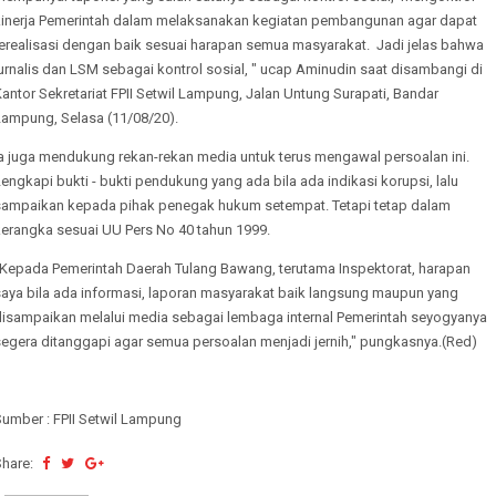
kinerja Pemerintah dalam melaksanakan kegiatan pembangunan agar dapat
terealisasi dengan baik sesuai harapan semua masyarakat. Jadi jelas bahwa
urnalis dan LSM sebagai kontrol sosial, " ucap Aminudin saat disambangi di
antor Sekretariat FPII Setwil Lampung, Jalan Untung Surapati, Bandar
Lampung, Selasa (11/08/20).
Ia juga mendukung rekan-rekan media untuk terus mengawal persoalan ini.
engkapi bukti - bukti pendukung yang ada bila ada indikasi korupsi, lalu
sampaikan kepada pihak penegak hukum setempat. Tetapi tetap dalam
kerangka sesuai UU Pers No 40 tahun 1999.
"Kepada Pemerintah Daerah Tulang Bawang, terutama Inspektorat, harapan
saya bila ada informasi, laporan masyarakat baik langsung maupun yang
disampaikan melalui media sebagai lembaga internal Pemerintah seyogyanya
segera ditanggapi agar semua persoalan menjadi jernih," pungkasnya.(Red)
Sumber : FPII Setwil Lampung
Share: