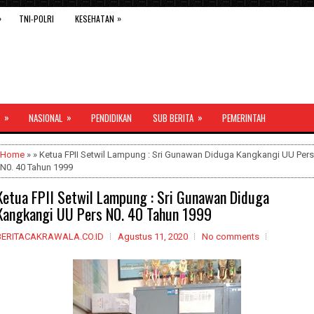
»
»
TNI-POLRI
KESEHATAN
»
»
»
NASIONAL
PENDIDIKAN
SUB BERITA
PEMERINTAH
Home
» » Ketua FPII Setwil Lampung : Sri Gunawan Diduga Kangkangi UU Pers
N0. 40 Tahun 1999
Ketua FPII Setwil Lampung : Sri Gunawan Diduga
Kangkangi UU Pers N0. 40 Tahun 1999
BERITACAKRAWALA.CO.ID
Agustus 11, 2020
No comments