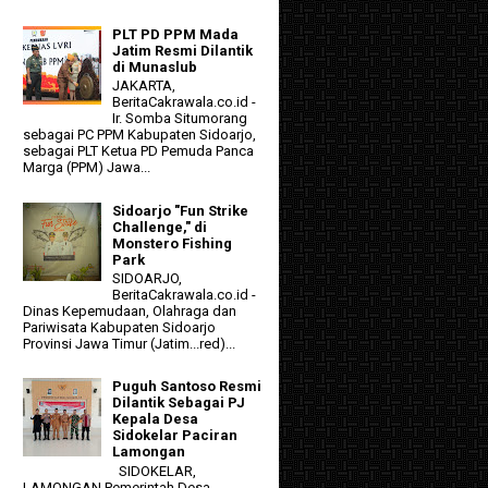
PLT PD PPM Mada
Jatim Resmi Dilantik
di Munaslub
JAKARTA,
BeritaCakrawala.co.id -
Ir. Somba Situmorang
sebagai PC PPM Kabupaten Sidoarjo,
sebagai PLT Ketua PD Pemuda Panca
Marga (PPM) Jawa...
Sidoarjo "Fun Strike
Challenge," di
Monstero Fishing
Park
SIDOARJO,
BeritaCakrawala.co.id -
Dinas Kepemudaan, Olahraga dan
Pariwisata Kabupaten Sidoarjo
Provinsi Jawa Timur (Jatim...red)...
Puguh Santoso Resmi
Dilantik Sebagai PJ
Kepala Desa
Sidokelar Paciran
Lamongan
SIDOKELAR,
LAMONGAN Pemerintah Desa