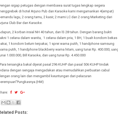
Dengan sigap petugas dengan membawa surat tugas lengkap segera
menggrebek di hotel Arjuno Pub dan Karaoke kami mengamankan 4(empat)
emandu lagu, 2 orang tamu, 2 kasir, 2 mami LC dan 2 orang Marketing dari
Arjuna Club Bar dan Karaoke.
dapun, 2 korban insial NH 40 tahun, dan lS 28 tahun. Dengan barang bukti
yakni 1 celana dalam wanita, 1 celana dalam pria, 1 BH, 1 buah kondom bekas
pakai, 1 kondom belum terpakai, 1 sprei warna putih, 1 handphone samsung
arna putih, 1 handphone blackberry warna hitam, uang tunai Rp. 400.000, uan
unai 1.000.000, Bill Karaoke, dan uang tunai Rp. 4.450.000
Para tersangka bakal dijerat pasal 296 KUHP dan pasal 506 KUHP tindak
pidana dengan sengaja mengadakan atau memudahkan perbuatan cabul
dengan orang lain dan mengambil keuntungan dari pelacuran
perempuan"Pungkasnya.(HM)
Share:
Related Posts: