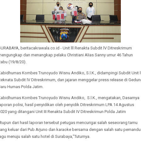
URABAYA, beritacakrawala.co.id - Unit lll Renakta Subdit lV Ditreskrimum
mengungkap dan menangkap pelaku Christiani Alias Sanny umur 46 Tahun
abu (19/8/20).
Kabidhumas Kombes Trunoyudo Wisnu Andiko, S.l.K., didampingi Subdit Unit ll
eknata Subdit lV Ditreskrimum, dan jajaran menggelar press release di Gedu
Baru Humas Polda Jatim.
Kabidhumas Kombes Trunoyudo Wisnu Andiko, S.l.K., mengatakan, Dasarnya
aporan polisi, hasil penyidikan oleh penyidik Ditreskrimum LPA 14 Agustus
020 yang ditangani Unit III Renakta Subdit IV Ditreskrimun Polda Jatim
ltupun dari hasil laporan tersebut petugas mencurigai salah seseorang tamu
yang keluar dari Pub Arjuno dan karaoke bersama dengan salah satu pemandu
agu menuju salah satu hotel di Surabaya,"Tuturnya.