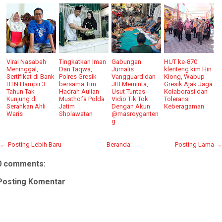
Viral Nasabah
Tingkatkan Iman
Gabungan
HUT ke-870
Meninggal,
Dan Taqwa,
Jurnalis
klenteng kim Hin
Sertifikat di Bank
Polres Gresik
Vangguard dan
Kiong, Wabup
BTN Hampir 3
bersama Tim
JIB Meminta,
Gresik Ajak Jaga
Tahun Tak
Hadrah Aulian
Usut Tuntas
Kolaborasi dan
Kunjung di
Musthofa Polda
Vidio Tik Tok
Toleransi
Serahkan Ahli
Jatim
Dengan Akun
Keberagaman
Waris
Sholawatan
@masroyganten
g
← Posting Lebih Baru
Beranda
Posting Lama →
0 comments:
Posting Komentar