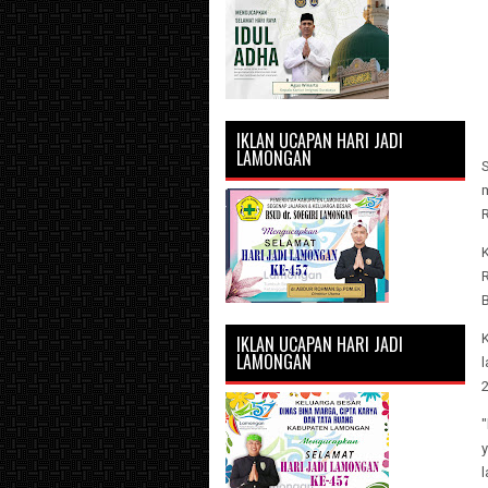
IKLAN UCAPAN HARI JADI
LAMONGAN
S
R
R
IKLAN UCAPAN HARI JADI
LAMONGAN
l
2
"
l