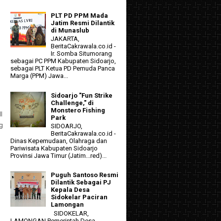
PLT PD PPM Mada
Jatim Resmi Dilantik
di Munaslub
JAKARTA,
BeritaCakrawala.co.id -
Ir. Somba Situmorang
sebagai PC PPM Kabupaten Sidoarjo,
sebagai PLT Ketua PD Pemuda Panca
Marga (PPM) Jawa...
Sidoarjo "Fun Strike
Challenge," di
Monstero Fishing
l
Park
ng
SIDOARJO,
BeritaCakrawala.co.id -
Dinas Kepemudaan, Olahraga dan
Pariwisata Kabupaten Sidoarjo
Provinsi Jawa Timur (Jatim...red)...
Puguh Santoso Resmi
Dilantik Sebagai PJ
Kepala Desa
Sidokelar Paciran
Lamongan
SIDOKELAR,
LAMONGAN Pemerintah Desa