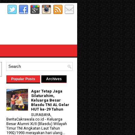
Popular Posts
Archives
Agar Tetap Jaga
Silaturahim,
Keluarga Besar
Blasdu TNI AL Gelar
HUT ke-29 Tahun
SURABAYA,
BeritaCakrawala.co.id - Keluarga
Besar Alumni XI/II (Blasdu) Wilayah
Timur TNI Angkatan Laut Tahun
1992/1993 merayakan hari ulang...