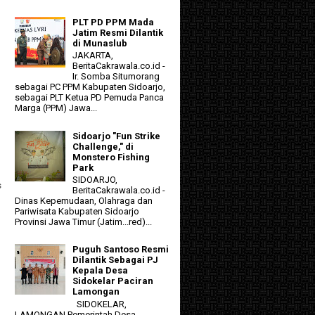
PLT PD PPM Mada
Jatim Resmi Dilantik
di Munaslub
JAKARTA,
BeritaCakrawala.co.id -
Ir. Somba Situmorang
sebagai PC PPM Kabupaten Sidoarjo,
sebagai PLT Ketua PD Pemuda Panca
Marga (PPM) Jawa...
Sidoarjo "Fun Strike
Challenge," di
Monstero Fishing
Park
SIDOARJO,
s
BeritaCakrawala.co.id -
Dinas Kepemudaan, Olahraga dan
Pariwisata Kabupaten Sidoarjo
Provinsi Jawa Timur (Jatim...red)...
Puguh Santoso Resmi
Dilantik Sebagai PJ
Kepala Desa
Sidokelar Paciran
Lamongan
SIDOKELAR,
LAMONGAN Pemerintah Desa