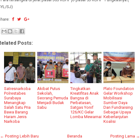
SYL/SJ)
Share:
Related Posts:
Satresnarkoba
Akibat Putus
Tingkatkan
Plato Foundation
Polrestabes
Sekolah,
Kreatifitas Anak
Gelar Workshop
Surabaya
Seorang Pemuda
Bangsa di
Mobilisasi
Menangkap
Menjadi Budak
Perbatasan,
Sumber Daya
Salah Satu Pria
Sabu
Satgas Yonif
Dan Fundraising
Bawa Barang
126/KC Gelar
Sebagai Upaya
Haram Jenis
Lomba Mewarnai
Keberlanjutan
Narkoba
Koalisi
← Posting Lebih Baru
Beranda
Posting Lama →