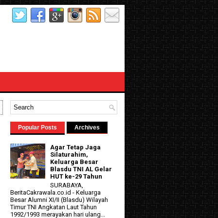
Popular Posts
Archives
Agar Tetap Jaga
Silaturahim,
Keluarga Besar
Blasdu TNI AL Gelar
HUT ke-29 Tahun
SURABAYA,
BeritaCakrawala.co.id - Keluarga
Besar Alumni XI/II (Blasdu) Wilayah
Timur TNI Angkatan Laut Tahun
1992/1993 merayakan hari ulang...