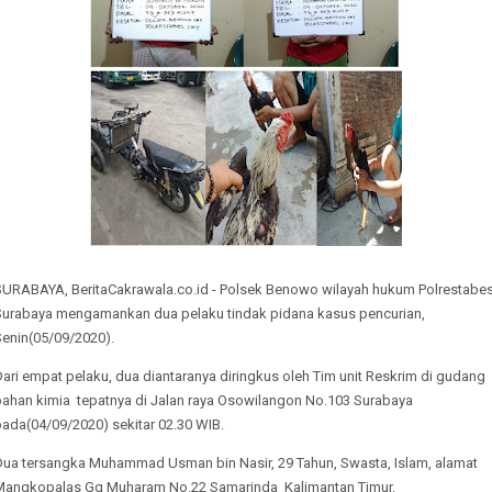
SURABAYA, BeritaCakrawala.co.id - Polsek Benowo wilayah hukum Polrestabe
Surabaya mengamankan dua pelaku tindak pidana kasus pencurian,
Senin(05/09/2020).
ari empat pelaku, dua diantaranya diringkus oleh Tim unit Reskrim di gudang
bahan kimia tepatnya di Jalan raya Osowilangon No.103 Surabaya
ada(04/09/2020) sekitar 02.30 WIB.
Dua tersangka Muhammad Usman bin Nasir, 29 Tahun, Swasta, Islam, alamat
Mangkopalas Gg Muharam No.22 Samarinda Kalimantan Timur.