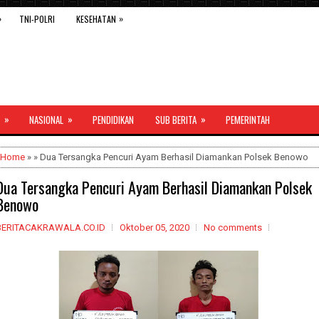
»
»
TNI-POLRI
KESEHATAN
»
»
»
NASIONAL
PENDIDIKAN
SUB BERITA
PEMERINTAH
Home
» » Dua Tersangka Pencuri Ayam Berhasil Diamankan Polsek Benowo
Dua Tersangka Pencuri Ayam Berhasil Diamankan Polsek
Benowo
BERITACAKRAWALA.CO.ID
Oktober 05, 2020
No comments