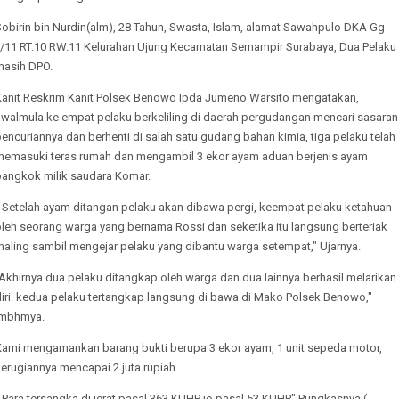
obirin bin Nurdin(alm), 28 Tahun, Swasta, Islam, alamat Sawahpulo DKA Gg
II/11 RT.10 RW.11 Kelurahan Ujung Kecamatan Semampir Surabaya, Dua Pelaku
masih DPO.
Kanit Reskrim Kanit Polsek Benowo Ipda Jumeno Warsito mengatakan,
awalmula ke empat pelaku berkeliling di daerah pergudangan mencari sasaran
encuriannya dan berhenti di salah satu gudang bahan kimia, tiga pelaku telah
memasuki teras rumah dan mengambil 3 ekor ayam aduan berjenis ayam
bangkok milik saudara Komar.
" Setelah ayam ditangan pelaku akan dibawa pergi, keempat pelaku ketahuan
oleh seorang warga yang bernama Rossi dan seketika itu langsung berteriak
maling sambil mengejar pelaku yang dibantu warga setempat," Ujarnya.
Akhirnya dua pelaku ditangkap oleh warga dan dua lainnya berhasil melarikan
diri. kedua pelaku tertangkap langsung di bawa di Mako Polsek Benowo,"
Imbhmya.
Kami mengamankan barang bukti berupa 3 ekor ayam, 1 unit sepeda motor,
erugiannya mencapai 2 juta rupiah.
 Para tersangka di jerat pasal 363 KUHP jo pasal 53 KUHP" Pungkasnya.(