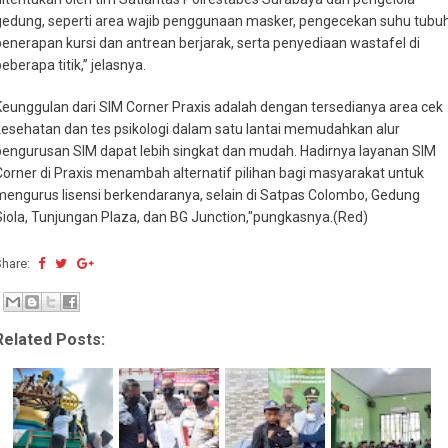
gedung, seperti area wajib penggunaan masker, pengecekan suhu tubuh
penerapan kursi dan antrean berjarak, serta penyediaan wastafel di
eberapa titik,” jelasnya.
Keunggulan dari SIM Corner Praxis adalah dengan tersedianya area cek
kesehatan dan tes psikologi dalam satu lantai memudahkan alur
pengurusan SIM dapat lebih singkat dan mudah. Hadirnya layanan SIM
Corner di Praxis menambah alternatif pilihan bagi masyarakat untuk
mengurus lisensi berkendaranya, selain di Satpas Colombo, Gedung
Siola, Tunjungan Plaza, dan BG Junction,"pungkasnya.(Red)
Share:
Related Posts: