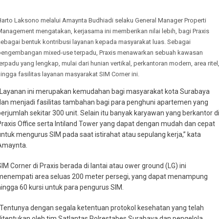
Harto Laksono melalui Amaynta Budhiadi selaku General Manager Properti
Management mengatakan, kerjasama ini memberikan nilai lebih, bagi Praxis
sebagai bentuk kontribusi layanan kepada masyarakat luas. Sebagai
pengembangan mixed-use terpadu, Praxis menawarkan sebuah kawasan
erpadu yang lengkap, mulai dari hunian vertikal, perkantoran modern, area ritel
ingga fasilitas layanan masyarakat SIM Corner ini.
“Layanan ini merupakan kemudahan bagi masyarakat kota Surabaya
dan menjadi fasilitas tambahan bagi para penghuni apartemen yang
berjumlah sekitar 300 unit. Selain itu banyak karyawan yang berkantor d
Praxis Office serta Intiland Tower yang dapat dengan mudah dan cepat
untuk mengurus SIM pada saat istirahat atau sepulang kerja,” kata
Amaynta.
SIM Corner di Praxis berada di lantai atau ower ground (LG) ini
menempati area seluas 200 meter persegi, yang dapat menampung
hingga 60 kursi untuk para pengurus SIM.
“Tentunya dengan segala ketentuan protokol kesehatan yang telah
ditentukan oleh tim Satlantas Polrestabes Surabaya dan pengelola