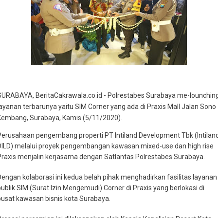
SURABAYA, BeritaCakrawala.co.id - Polrestabes Surabaya me-lounchin
layanan terbarunya yaitu SIM Corner yang ada di Praxis Mall Jalan Sono
Kembang, Surabaya, Kamis (5/11/2020).
Perusahaan pengembang properti PT Intiland Development Tbk (Intiland
DILD) melalui proyek pengembangan kawasan mixed-use dan high rise
Praxis menjalin kerjasama dengan Satlantas Polrestabes Surabaya.
Dengan kolaborasi ini kedua belah pihak menghadirkan fasilitas layanan
publik SIM (Surat Izin Mengemudi) Corner di Praxis yang berlokasi di
pusat kawasan bisnis kota Surabaya.