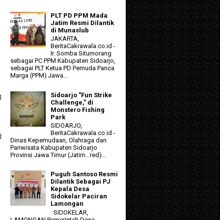
PLT PD PPM Mada
Jatim Resmi Dilantik
di Munaslub
JAKARTA,
BeritaCakrawala.co.id -
Ir. Somba Situmorang
sebagai PC PPM Kabupaten Sidoarjo,
sebagai PLT Ketua PD Pemuda Panca
Marga (PPM) Jawa...
Sidoarjo "Fun Strike
g
Challenge," di
Monstero Fishing
Park
SIDOARJO,
BeritaCakrawala.co.id -
:
Dinas Kepemudaan, Olahraga dan
Pariwisata Kabupaten Sidoarjo
Provinsi Jawa Timur (Jatim...red)...
Puguh Santoso Resmi
Dilantik Sebagai PJ
Kepala Desa
Sidokelar Paciran
Lamongan
SIDOKELAR,
LAMONGAN Pemerintah Desa