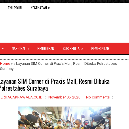
»
»
TNI-POLRI
KESEHATAN
»
»
»
NASIONAL
PENDIDIKAN
SUB BERITA
PEMERINTAH
Home
» » Layanan SIM Corner di Praxis Mall, Resmi Dibuka Polrestabes
Surabaya
Layanan SIM Corner di Praxis Mall, Resmi Dibuka
Polrestabes Surabaya
BERITACAKRAWALA.CO.ID
November 05, 2020
No comments