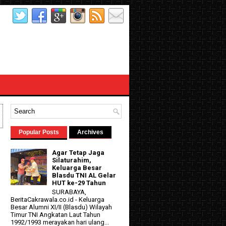
Popular Posts
Archives
Agar Tetap Jaga
Silaturahim,
Keluarga Besar
Blasdu TNI AL Gelar
HUT ke-29 Tahun
SURABAYA,
BeritaCakrawala.co.id - Keluarga
Besar Alumni XI/II (Blasdu) Wilayah
Timur TNI Angkatan Laut Tahun
1992/1993 merayakan hari ulang...