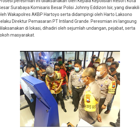
Prosesi peresmian ini dilaksanakan oleh Kepala Kepolisian Resort Kota
Besar Surabaya Komisaris Besar Polisi Johnny Eddizon Isir, yang diwakili
oleh Wakapolres AKBP Hartoyo serta didampingi oleh Harto Laksono
selaku Direktur Pemasaran PT Intiland Grande. Peresmian ini langsung
dilaksanakan di lokasi, dihadiri oleh sejumlah undangan, pejabat, serta
tokoh masyarakat.