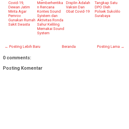
Covid-19,
Memberhentika
Displin Adalah
Tangkap Satu
Dewan Jatim
n Rencana
Vaksin Dan
DPO Oleh
Minta Agar
Kontes Sound
Obat Covid-19
Polsek Sukolilo
Pemrov
Syistem dan
Surabaya
Gunakan Rumah
Aktivitas Ronda
Sakit Swasta
Sahur Keliling
Memakai Sound
System
← Posting Lebih Baru
Beranda
Posting Lama →
0 comments:
Posting Komentar