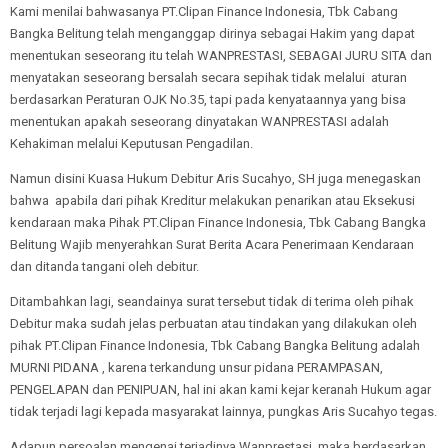
Kami menilai bahwasanya PT.Clipan Finance Indonesia, Tbk Cabang
Bangka Belitung telah menganggap dirinya sebagai Hakim yang dapat
menentukan seseorang itu telah WANPRESTASI, SEBAGAI JURU SITA dan
menyatakan seseorang bersalah secara sepihak tidak melalui aturan
berdasarkan Peraturan OJK No.35, tapi pada kenyataannya yang bisa
menentukan apakah seseorang dinyatakan WANPRESTASI adalah
Kehakiman melalui Keputusan Pengadilan.
Namun disini Kuasa Hukum Debitur Aris Sucahyo, SH juga menegaskan
bahwa apabila dari pihak Kreditur melakukan penarikan atau Eksekusi
kendaraan maka Pihak PT.Clipan Finance Indonesia, Tbk Cabang Bangka
Belitung Wajib menyerahkan Surat Berita Acara Penerimaan Kendaraan
dan ditanda tangani oleh debitur.
Ditambahkan lagi, seandainya surat tersebut tidak di terima oleh pihak
Debitur maka sudah jelas perbuatan atau tindakan yang dilakukan oleh
pihak PT.Clipan Finance Indonesia, Tbk Cabang Bangka Belitung adalah
MURNI PIDANA , karena terkandung unsur pidana PERAMPASAN,
PENGELAPAN dan PENIPUAN, hal ini akan kami kejar keranah Hukum agar
tidak terjadi lagi kepada masyarakat lainnya, pungkas Aris Sucahyo tegas.
Adapun persoalan mengenai terjadinya Wanprestasi, maka berdasarkan