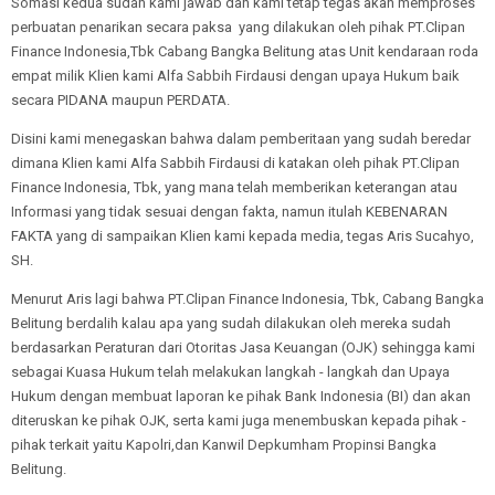
Somasi kedua sudah kami jawab dan kami tetap tegas akan memproses
perbuatan penarikan secara paksa yang dilakukan oleh pihak PT.Clipan
Finance Indonesia,Tbk Cabang Bangka Belitung atas Unit kendaraan roda
empat milik Klien kami Alfa Sabbih Firdausi dengan upaya Hukum baik
secara PIDANA maupun PERDATA.
Disini kami menegaskan bahwa dalam pemberitaan yang sudah beredar
dimana Klien kami Alfa Sabbih Firdausi di katakan oleh pihak PT.Clipan
Finance Indonesia, Tbk, yang mana telah memberikan keterangan atau
Informasi yang tidak sesuai dengan fakta, namun itulah KEBENARAN
FAKTA yang di sampaikan Klien kami kepada media, tegas Aris Sucahyo,
SH.
Menurut Aris lagi bahwa PT.Clipan Finance Indonesia, Tbk, Cabang Bangka
Belitung berdalih kalau apa yang sudah dilakukan oleh mereka sudah
berdasarkan Peraturan dari Otoritas Jasa Keuangan (OJK) sehingga kami
sebagai Kuasa Hukum telah melakukan langkah - langkah dan Upaya
Hukum dengan membuat laporan ke pihak Bank Indonesia (BI) dan akan
diteruskan ke pihak OJK, serta kami juga menembuskan kepada pihak -
pihak terkait yaitu Kapolri,dan Kanwil Depkumham Propinsi Bangka
Belitung.