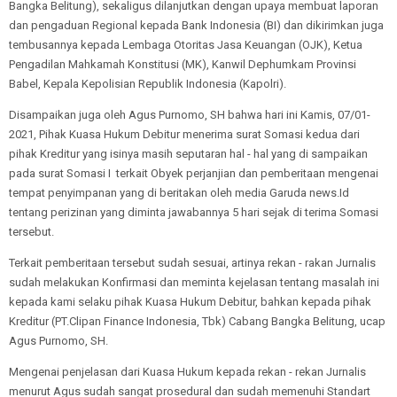
Bangka Belitung), sekaligus dilanjutkan dengan upaya membuat laporan
dan pengaduan Regional kepada Bank Indonesia (BI) dan dikirimkan juga
tembusannya kepada Lembaga Otoritas Jasa Keuangan (OJK), Ketua
Pengadilan Mahkamah Konstitusi (MK), Kanwil Dephumkam Provinsi
Babel, Kepala Kepolisian Republik Indonesia (Kapolri).
Disampaikan juga oleh Agus Purnomo, SH bahwa hari ini Kamis, 07/01-
2021, Pihak Kuasa Hukum Debitur menerima surat Somasi kedua dari
pihak Kreditur yang isinya masih seputaran hal - hal yang di sampaikan
pada surat Somasi I terkait Obyek perjanjian dan pemberitaan mengenai
tempat penyimpanan yang di beritakan oleh media Garuda news.Id
tentang perizinan yang diminta jawabannya 5 hari sejak di terima Somasi
tersebut.
Terkait pemberitaan tersebut sudah sesuai, artinya rekan - rakan Jurnalis
sudah melakukan Konfirmasi dan meminta kejelasan tentang masalah ini
kepada kami selaku pihak Kuasa Hukum Debitur, bahkan kepada pihak
Kreditur (PT.Clipan Finance Indonesia, Tbk) Cabang Bangka Belitung, ucap
Agus Purnomo, SH.
Mengenai penjelasan dari Kuasa Hukum kepada rekan - rekan Jurnalis
menurut Agus sudah sangat prosedural dan sudah memenuhi Standart