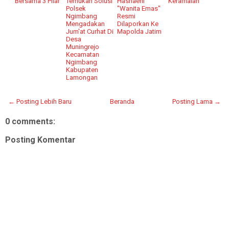
Bersama 3 Pilar
Temukan Solusi
Hasnaeni
Keramaian
Polsek
"Wanita Emas"
Ngimbang
Resmi
Mengadakan
Dilaporkan Ke
Jum'at Curhat Di
Mapolda Jatim
Desa
Muningrejo
Kecamatan
Ngimbang
Kabupaten
Lamongan
← Posting Lebih Baru
Beranda
Posting Lama →
0 comments:
Posting Komentar