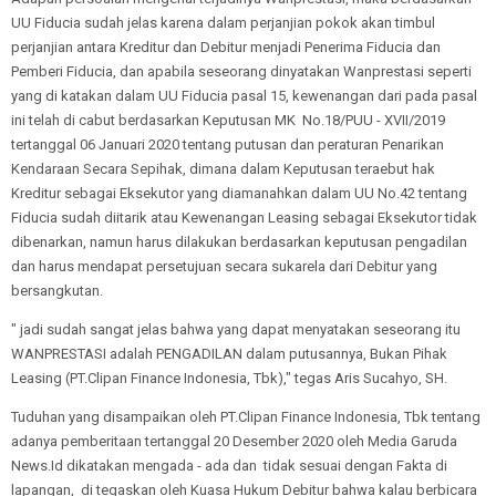
UU Fiducia sudah jelas karena dalam perjanjian pokok akan timbul
perjanjian antara Kreditur dan Debitur menjadi Penerima Fiducia dan
Pemberi Fiducia, dan apabila seseorang dinyatakan Wanprestasi seperti
yang di katakan dalam UU Fiducia pasal 15, kewenangan dari pada pasal
ini telah di cabut berdasarkan Keputusan MK No.18/PUU - XVII/2019
tertanggal 06 Januari 2020 tentang putusan dan peraturan Penarikan
Kendaraan Secara Sepihak, dimana dalam Keputusan teraebut hak
Kreditur sebagai Eksekutor yang diamanahkan dalam UU No.42 tentang
Fiducia sudah diitarik atau Kewenangan Leasing sebagai Eksekutor tidak
dibenarkan, namun harus dilakukan berdasarkan keputusan pengadilan
dan harus mendapat persetujuan secara sukarela dari Debitur yang
bersangkutan.
" jadi sudah sangat jelas bahwa yang dapat menyatakan seseorang itu
WANPRESTASI adalah PENGADILAN dalam putusannya, Bukan Pihak
Leasing (PT.Clipan Finance Indonesia, Tbk)," tegas Aris Sucahyo, SH.
Tuduhan yang disampaikan oleh PT.Clipan Finance Indonesia, Tbk tentang
adanya pemberitaan tertanggal 20 Desember 2020 oleh Media Garuda
News.Id dikatakan mengada - ada dan tidak sesuai dengan Fakta di
lapangan, di tegaskan oleh Kuasa Hukum Debitur bahwa kalau berbicara