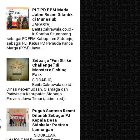
PLT PD PPM Mada
Jatim Resmi Dilantik
di Munaslub
JAKARTA,
BeritaCakrawala.co.id -
Ir. Somba Situmorang
sebagai PC PPM Kabupaten Sidoarjo,
sebagai PLT Ketua PD Pemuda Panca
Marga (PPM) Jawa...
Sidoarjo "Fun Strike
Challenge," di
Monstero Fishing
Park
SIDOARJO,
BeritaCakrawala.co.id -
Dinas Kepemudaan, Olahraga dan
Pariwisata Kabupaten Sidoarjo
Provinsi Jawa Timur (Jatim...red)...
Puguh Santoso Resmi
Dilantik Sebagai PJ
n
Kepala Desa
Sidokelar Paciran
n
Lamongan
SIDOKELAR,
LAMONGAN Pemerintah Desa