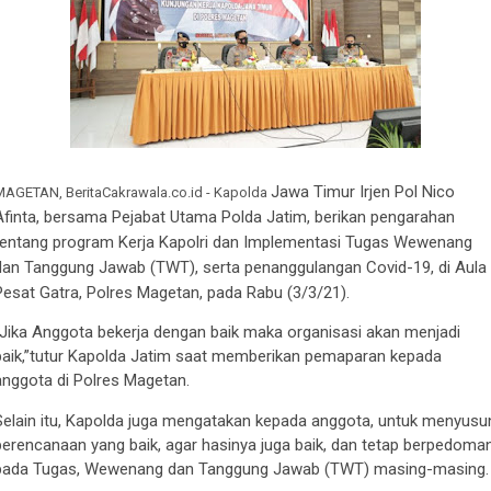
Jawa Timur Irjen Pol Nico
MAGETAN, BeritaCakrawala.co.id - Kapolda
Afinta, bersama Pejabat Utama Polda Jatim, berikan pengarahan
tentang program Kerja Kapolri dan Implementasi Tugas Wewenang
dan Tanggung Jawab (TWT), serta penanggulangan Covid-19, di Aula
Pesat Gatra, Polres Magetan, pada Rabu (3/3/21).
“Jika Anggota bekerja dengan baik maka organisasi akan menjadi
baik,”tutur Kapolda Jatim saat memberikan pemaparan kepada
anggota di Polres Magetan.
Selain itu, Kapolda juga mengatakan kepada anggota, untuk menyusu
perencanaan yang baik, agar hasinya juga baik, dan tetap berpedoma
pada Tugas, Wewenang dan Tanggung Jawab (TWT) masing-masing.