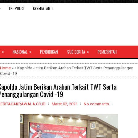
»
»
TNI-POLRI
KESEHATAN
»
»
»
NASIONAL
PENDIDIKAN
SUB BERITA
PEMERINTAH
Home
» » Kapolda Jatim Berikan Arahan Terkait TWT Serta Penanggulangan
Covid -19
Kapolda Jatim Berikan Arahan Terkait TWT Serta
Penanggulangan Covid -19
BERITACAKRAWALA.CO.ID
Maret 02, 2021
No comments