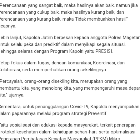
“Perencanaan yang sangat baik, maka hasilnya akan baik, namun jika
Perencanaan yang cukup baik, maka hasilnya kurang baik, dan
Perencanaan yang kurang baik, maka Tidak membuahkan hasil,”
ucapnya.
Lebih lanjut, Kapolda Jatim berpesan kepada anggota Polres Magetan
untuk selalu peka dan prediktif dalam menyikapi segala situasi,
sehingga selaras dengan Program Kapolri yaitu PRESISI.
Tetap fokus dalam tugas, dengan komunikasi, Koordinasi, dan
Kolaborasi, serta memperhatikan orang sekelilingnya.
“Percayalah, orang-orang disekiling kita, merupakan orang yang
membantu kita, yang menolong kita, yang mempengaruhi masa depa
ita,” ujarnya.
Sementara, untuk penanggulangan Covid-19, Kapolda menyampaikan
dalam paparannya melalui program strategi Preventif.
Yaitu sosialisasi dan edukasi kepada masyarakat, terkait penerapan
protokol kesehatan dalam kehidupan sehari-hari, serta optimalisasi
Penerapan Pembatasan Kegiatan Masyarakat (PPKM) Mikro.