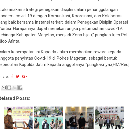
“Laksanakan strategi penegakan disiplin dalam penanggulangan
pandemi covid-19 dengan Komunikasi, Koordinasi, dan Kolaborasi
yang baik bersama Instansi terkait, dalam Penegakan Disiplin Operasi
Yustisi. Harapannya dapat menekan angka pertumbuhan covid-19,
sehingga Kabupaten Magetan, menjadi Zona hijau,” pungkas Irjen Pol
Nico Afinta.
Dalam kesempatan ini Kapolda Jatim memberikan reward kepada
anggota penyintas Covid-19 di Polres Magetan, sebagai bentuk
kepedulian Kapolda Jatim kepada anggotanya
,"pungkasnya.(HM/Red
Share:
Related Posts: