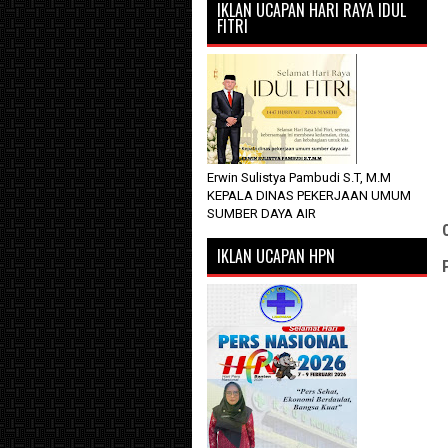
IKLAN UCAPAN HARI RAYA IDUL
FITRI
Erwin Sulistya Pambudi S.T, M.M
KEPALA DINAS PEKERJAAN UMUM
SUMBER DAYA AIR
IKLAN UCAPAN HPN