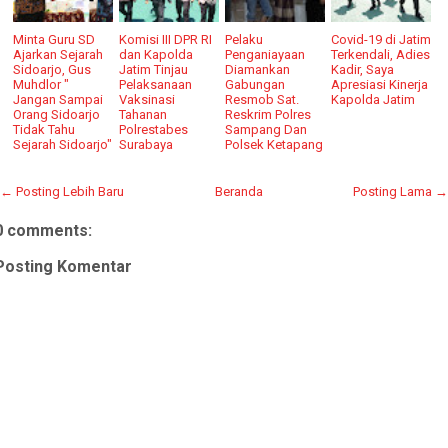
Minta Guru SD
Komisi III DPR RI
Pelaku
Covid-19 di Jatim
Ajarkan Sejarah
dan Kapolda
Penganiayaan
Terkendali, Adies
Sidoarjo, Gus
Jatim Tinjau
Diamankan
Kadir, Saya
Muhdlor "
Pelaksanaan
Gabungan
Apresiasi Kinerja
Jangan Sampai
Vaksinasi
Resmob Sat.
Kapolda Jatim
Orang Sidoarjo
Tahanan
Reskrim Polres
Tidak Tahu
Polrestabes
Sampang Dan
Sejarah Sidoarjo"
Surabaya
Polsek Ketapang
← Posting Lebih Baru
Beranda
Posting Lama →
0 comments:
Posting Komentar