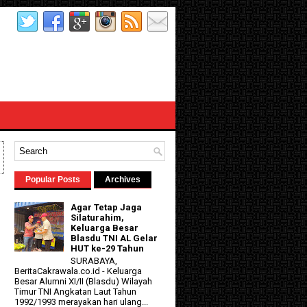
Popular Posts
Archives
Agar Tetap Jaga
Silaturahim,
Keluarga Besar
Blasdu TNI AL Gelar
HUT ke-29 Tahun
SURABAYA,
BeritaCakrawala.co.id - Keluarga
Besar Alumni XI/II (Blasdu) Wilayah
Timur TNI Angkatan Laut Tahun
1992/1993 merayakan hari ulang...