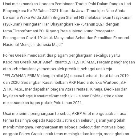
Usai melaksanakan Upacara Pembinaan Tradisi Polri Dalam Rangka Hari
Bhayangkara Ke-75 Tahun 2021. Kapolda Jawa Timur Irjen Nico Afinta
bersama Waka Polda Jatim Brigjen Slamet HS melaksanakan tasyakuran
(syukuran) Peringatan Hari Bhayangkara ke-75 tahun 2021 dengan
tema.“Transformasi POLRI yang Presisi Mendukung Percepatan
Penanganan Covid-19 Untuk Masyarakat Sehat dan Pemulihan Ekonomi
Nasional Menuju Indonesia Maju."
Polres Gresik mendapat dua piagam penghargaan sekaligus yaitu
Kapolres Gresik AKBP Arief Fitrianto.,S.H.,S.I.K.,M.M., Piagam penghargaan
atas keberhasilannya memperoleh predikat sebagai unit kerja
"PELAYANAN PRIMA" dengan nilai (A) secara berturut - turut tahun 2019
dan 2020. Sedangkan KasatIntelkam AKP Nurdianto Eko Wartono.,S.H
,S.I.K., M.Si., mendapatkan piagam Atas Prestasi, Kinerja, Dedikasi dan
loyalitas sebagai KasatIntelkam terbaik II Jajaran Polda Jatim dalam
melaksanakan tugas pokok Polri tahun 2021.
Usai menerima penghargaan tersebut, AKBP Arief mengucapkan rasa
terima kasihnya kepada Kapolda Jatim dan seluruh jajaran yang telah
membimbingnya. Penghargaan ini sebagai pelecut dan motivasi bagi
anggota Polres Gresik untuk terus meningkatkan kinerja, meningkatkan