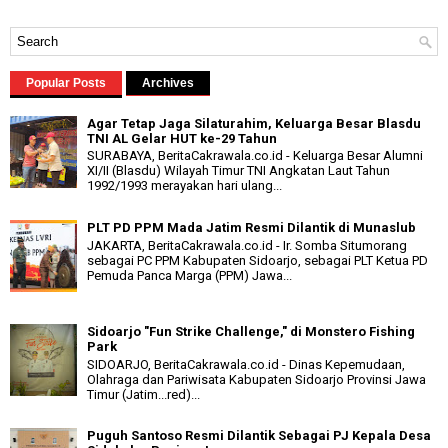
Popular Posts
Archives
Agar Tetap Jaga Silaturahim, Keluarga Besar Blasdu
TNI AL Gelar HUT ke-29 Tahun
SURABAYA, BeritaCakrawala.co.id - Keluarga Besar Alumni
XI/II (Blasdu) Wilayah Timur TNI Angkatan Laut Tahun
1992/1993 merayakan hari ulang...
PLT PD PPM Mada Jatim Resmi Dilantik di Munaslub
JAKARTA, BeritaCakrawala.co.id - Ir. Somba Situmorang
sebagai PC PPM Kabupaten Sidoarjo, sebagai PLT Ketua PD
Pemuda Panca Marga (PPM) Jawa...
Sidoarjo "Fun Strike Challenge," di Monstero Fishing
Park
SIDOARJO, BeritaCakrawala.co.id - Dinas Kepemudaan,
Olahraga dan Pariwisata Kabupaten Sidoarjo Provinsi Jawa
Timur (Jatim...red)...
Puguh Santoso Resmi Dilantik Sebagai PJ Kepala Desa