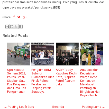
profesionalisme serta modernisasi menuju Polri yang Presisi, dicintai dan
dipercaya masyarakat,"pungkasnya.(BDI)
Share:
Related Posts:
Ops ketupat
Pengirim BBM
AKBP Teddy :
Antusias dan
Semeru 2023,
Subsidi
Kapolres Kediri
Keceriahan
Polres Gresik
Diamankan Oleh
Kota, Siapkan
Warga Desa
Siapkan Satu
Pihak Polres
Patroli "Jarum
Kemantren
Pos Pelayanan
Pelabuhan
Jaka
Mendapat
dan Lima Pos
Tanjung Perak
Pembagian
Pengamanan
Surabaya
Bingkisan Hari
Raya Idhul fitri
← Posting Lebih Baru
Beranda
Posting Lama →