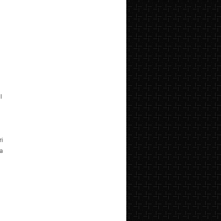
I
i
a