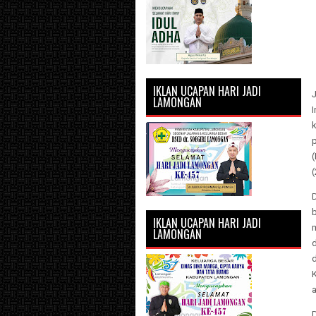
IKLAN UCAPAN HARI JADI
LAMONGAN
k
p
(
(
D
b
IKLAN UCAPAN HARI JADI
LAMONGAN
d
K