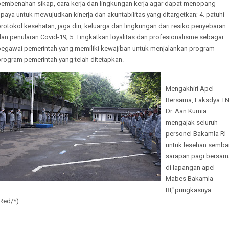
pembenahan sikap, cara kerja dan lingkungan kerja agar dapat menopang
paya untuk mewujudkan kinerja dan akuntabilitas yang ditargetkan; 4. patuhi
rotokol kesehatan, jaga diri, keluarga dan lingkungan dari resiko penyebaran
an penularan Covid-19; 5. Tingkatkan loyalitas dan profesionalisme sebagai
pegawai pemerintah yang memiliki kewajiban untuk menjalankan program-
program pemerintah yang telah ditetapkan.
Mengakhiri Apel
Bersama, Laksdya TN
Dr. Aan Kurnia
mengajak seluruh
personel Bakamla RI
untuk lesehan sembar
sarapan pagi bersam
di lapangan apel
Mabes Bakamla
RI,"pungkasnya.
(Red/*)