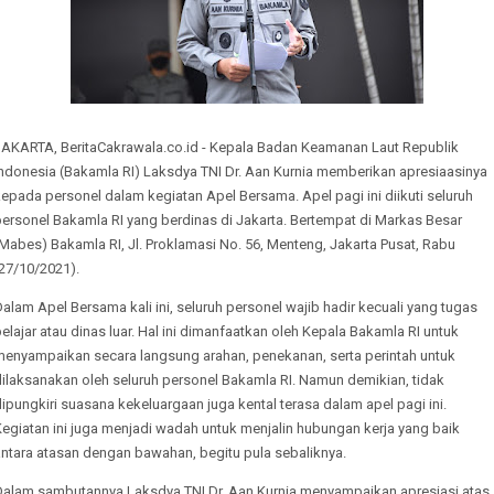
JAKARTA, BeritaCakrawala.co.id - Kepala Badan Keamanan Laut Republik
Indonesia (Bakamla RI) Laksdya TNI Dr. Aan Kurnia memberikan apresiaasinya
epada personel dalam kegiatan Apel Bersama. Apel pagi ini diikuti seluruh
ersonel Bakamla RI yang berdinas di Jakarta. Bertempat di Markas Besar
Mabes) Bakamla RI, Jl. Proklamasi No. 56, Menteng, Jakarta Pusat, Rabu
27/10/2021).
alam Apel Bersama kali ini, seluruh personel wajib hadir kecuali yang tugas
elajar atau dinas luar. Hal ini dimanfaatkan oleh Kepala Bakamla RI untuk
menyampaikan secara langsung arahan, penekanan, serta perintah untuk
dilaksanakan oleh seluruh personel Bakamla RI. Namun demikian, tidak
ipungkiri suasana kekeluargaan juga kental terasa dalam apel pagi ini.
egiatan ini juga menjadi wadah untuk menjalin hubungan kerja yang baik
antara atasan dengan bawahan, begitu pula sebaliknya.
Dalam sambutannya Laksdya TNI Dr. Aan Kurnia menyampaikan apresiasi atas