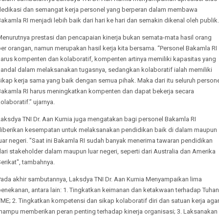
dedikasi dan semangat kerja personel yang berperan dalam membawa
akamla RI menjadi lebih baik dari hari ke hari dan semakin dikenal oleh publik.
Menurutnya prestasi dan pencapaian kinerja bukan semata-mata hasil orang
er orangan, namun merupakan hasil kerja kita bersama. “Personel Bakamla RI
harus kompenten dan kolaboratif, kompenten artinya memiliki kapasitas yang
handal dalam melaksanakan tugasnya, sedangkan kolaboratif ialah memiliki
ikap kerja sama yang baik dengan semua pihak. Maka dari itu seluruh person
Bakamla RI harus meningkatkan kompenten dan dapat bekerja secara
olaboratif.” ujarnya.
Laksdya TNI Dr. Aan Kurnia juga mengatakan bagi personel Bakamla RI
diberikan kesempatan untuk melaksanakan pendidikan baik di dalam maupun
uar negeri. "Saat ini Bakamla RI sudah banyak menerima tawaran pendidikan
ari stakeholder dalam maupun luar negeri, seperti dari Australia dan Amerika
Serikat", tambahnya.
Pada akhir sambutannya, Laksdya TNI Dr. Aan Kurnia Menyampaikan lima
penekanan, antara lain: 1. Tingkatkan keimanan dan ketakwaan terhadap Tuhan
ME; 2. Tingkatkan kompetensi dan sikap kolaboratif diri dan satuan kerja aga
mampu memberikan peran penting terhadap kinerja organisasi; 3. Laksanakan