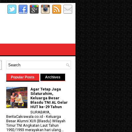
Popular Posts
Archives
Agar Tetap Jaga
Silaturahim,
Keluarga Besar
Blasdu TNI AL Gelar
HUT ke-29 Tahun
SURABAYA,
BeritaCakrawala.co.id - Keluarga
Besar Alumni XI/II (Blasdu) Wilayah
Timur TNI Angkatan Laut Tahun
1992/1993 merayakan hari ulang...