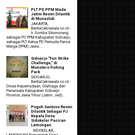
PLT PD PPM Mada
Jatim Resmi Dilantik
di Munaslub
JAKARTA,
BeritaCakrawala.co.id -
Ir. Somba Situmorang
sebagai PC PPM Kabupaten Sidoarjo,
sebagai PLT Ketua PD Pemuda Panca
Marga (PPM) Jawa...
Sidoarjo "Fun Strike
Challenge," di
Monstero Fishing
Park
SIDOARJO,
BeritaCakrawala.co.id -
Dinas Kepemudaan, Olahraga dan
Pariwisata Kabupaten Sidoarjo
Provinsi Jawa Timur (Jatim...red)...
Puguh Santoso Resmi
Dilantik Sebagai PJ
Kepala Desa
Sidokelar Paciran
Lamongan
SIDOKELAR,
LAMONGAN Pemerintah Desa