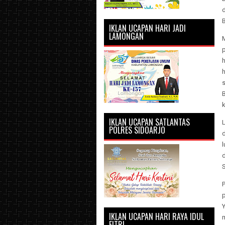
B
IKLAN UCAPAN HARI JADI
LAMONGAN
p
s
k
IKLAN UCAPAN SATLANTAS
POLRES SIDOARJO
l
d
Y
IKLAN UCAPAN HARI RAYA IDUL
FITRI