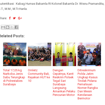
Autentikasi : Kabag Humas Bakamla RI Kolonel Bakamla Dr. Wisnu Pramandita,
.T., M.M., M.Tr.Hanla.
Share:
Related Posts:
Total 17,05 kg
Omletz
Dengan
Ditreskrimum
Narkoba Jenis
Community Bali,
Cepatnya, Kanit
Polda Jatim
Sabu Terungkap
Rayakan HUT ke
Reskrim Polsek
Ungkap Kasus
di Polrestabes
10
Tegal Sari
Tindak Pidana
Surabaya
Surabaya
Pemalsuan
Langsung
Nomer Rangka
Amankan Pelaku
Dan Mesin
Pencurian Motor
Kendaraan
Bermotor