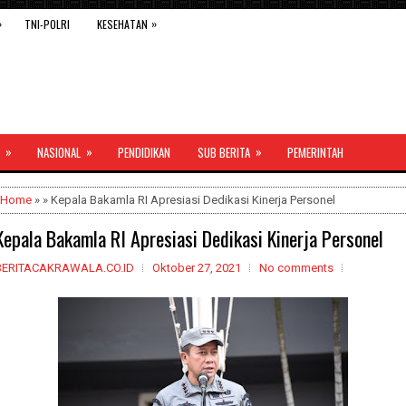
»
»
TNI-POLRI
KESEHATAN
»
»
»
NASIONAL
PENDIDIKAN
SUB BERITA
PEMERINTAH
Home
» » Kepala Bakamla RI Apresiasi Dedikasi Kinerja Personel
Kepala Bakamla RI Apresiasi Dedikasi Kinerja Personel
BERITACAKRAWALA.CO.ID
Oktober 27, 2021
No comments