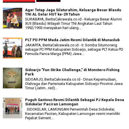
Agar Tetap Jaga Silaturahim, Keluarga Besar Blasdu
TNI AL Gelar HUT ke-29 Tahun
SURABAYA, BeritaCakrawala.co.id - Keluarga Besar Alumni
XI/II (Blasdu) Wilayah Timur TNI Angkatan Laut Tahun
1992/1993 merayakan hari ulang...
PLT PD PPM Mada Jatim Resmi Dilantik di Munaslub
JAKARTA, BeritaCakrawala.co.id - Ir. Somba Situmorang
sebagai PC PPM Kabupaten Sidoarjo, sebagai PLT Ketua PD
Pemuda Panca Marga (PPM) Jawa...
Sidoarjo "Fun Strike Challenge," di Monstero Fishing
Park
SIDOARJO, BeritaCakrawala.co.id - Dinas Kepemudaan,
Olahraga dan Pariwisata Kabupaten Sidoarjo Provinsi Jawa
Timur (Jatim...red)...
Puguh Santoso Resmi Dilantik Sebagai PJ Kepala Desa
Sidokelar Paciran Lamongan
SIDOKELAR, LAMONGAN Pemerintah Desa Sidokelar,
Kecamatan Paciran, Kabupaten Lamongan resmi memiliki
Pejabat Sement...