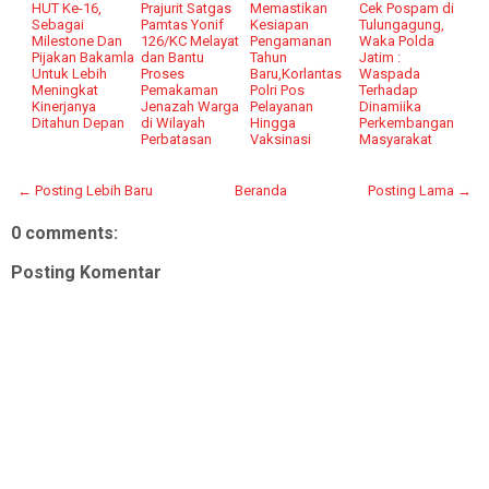
HUT Ke-16,
Prajurit Satgas
Memastikan
Cek Pospam di
Sebagai
Pamtas Yonif
Kesiapan
Tulungagung,
Milestone Dan
126/KC Melayat
Pengamanan
Waka Polda
Pijakan Bakamla
dan Bantu
Tahun
Jatim :
Untuk Lebih
Proses
Baru,Korlantas
Waspada
Meningkat
Pemakaman
Polri Pos
Terhadap
Kinerjanya
Jenazah Warga
Pelayanan
Dinamiika
Ditahun Depan
di Wilayah
Hingga
Perkembangan
Perbatasan
Vaksinasi
Masyarakat
← Posting Lebih Baru
Beranda
Posting Lama →
0 comments:
Posting Komentar