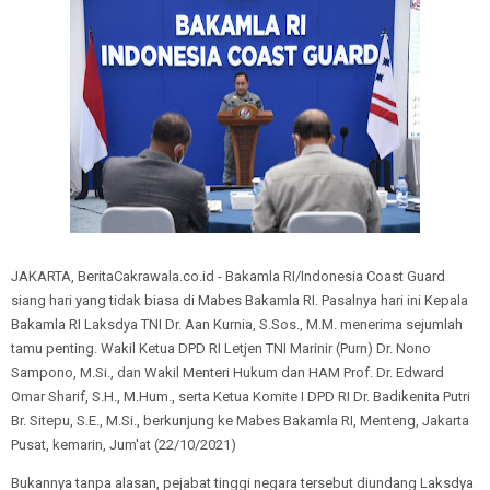
JAKARTA, BeritaCakrawala.co.id - Bakamla RI/Indonesia Coast Guard
siang hari yang tidak biasa di Mabes Bakamla RI. Pasalnya hari ini Kepala
Bakamla RI Laksdya TNI Dr. Aan Kurnia, S.Sos., M.M. menerima sejumlah
tamu penting. Wakil Ketua DPD RI Letjen TNI Marinir (Purn) Dr. Nono
Sampono, M.Si., dan Wakil Menteri Hukum dan HAM Prof. Dr. Edward
Omar Sharif, S.H., M.Hum., serta Ketua Komite I DPD RI Dr. Badikenita Putri
Br. Sitepu, S.E., M.Si., berkunjung ke Mabes Bakamla RI, Menteng, Jakarta
Pusat, kemarin, Jum'at (22/10/2021)
Bukannya tanpa alasan, pejabat tinggi negara tersebut diundang Laksdya