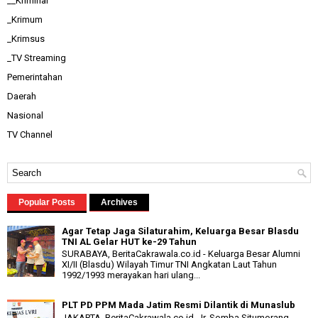
__Kriminal
_Krimum
_Krimsus
_TV Streaming
Pemerintahan
Daerah
Nasional
TV Channel
Popular Posts
Archives
Agar Tetap Jaga Silaturahim, Keluarga Besar Blasdu
TNI AL Gelar HUT ke-29 Tahun
SURABAYA, BeritaCakrawala.co.id - Keluarga Besar Alumni
XI/II (Blasdu) Wilayah Timur TNI Angkatan Laut Tahun
1992/1993 merayakan hari ulang...
PLT PD PPM Mada Jatim Resmi Dilantik di Munaslub
JAKARTA, BeritaCakrawala.co.id - Ir. Somba Situmorang