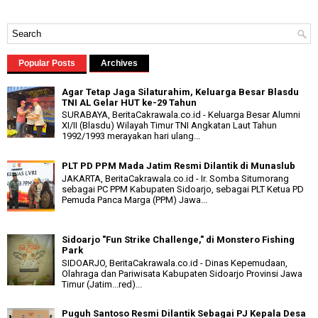
Popular Posts
Archives
Agar Tetap Jaga Silaturahim, Keluarga Besar Blasdu
TNI AL Gelar HUT ke-29 Tahun
SURABAYA, BeritaCakrawala.co.id - Keluarga Besar Alumni
XI/II (Blasdu) Wilayah Timur TNI Angkatan Laut Tahun
1992/1993 merayakan hari ulang...
PLT PD PPM Mada Jatim Resmi Dilantik di Munaslub
JAKARTA, BeritaCakrawala.co.id - Ir. Somba Situmorang
sebagai PC PPM Kabupaten Sidoarjo, sebagai PLT Ketua PD
Pemuda Panca Marga (PPM) Jawa...
Sidoarjo "Fun Strike Challenge," di Monstero Fishing
Park
SIDOARJO, BeritaCakrawala.co.id - Dinas Kepemudaan,
Olahraga dan Pariwisata Kabupaten Sidoarjo Provinsi Jawa
Timur (Jatim...red)...
Puguh Santoso Resmi Dilantik Sebagai PJ Kepala Desa