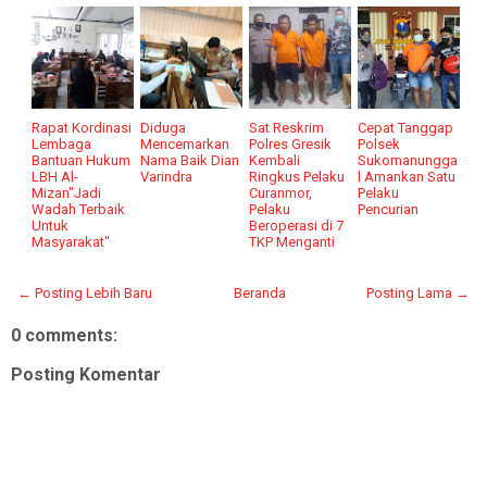
Rapat Kordinasi
Diduga
Sat Reskrim
Cepat Tanggap
Lembaga
Mencemarkan
Polres Gresik
Polsek
Bantuan Hukum
Nama Baik Dian
Kembali
Sukomanungga
LBH Al-
Varindra
Ringkus Pelaku
l Amankan Satu
Mizan"Jadi
Curanmor,
Pelaku
Wadah Terbaik
Pelaku
Pencurian
Untuk
Beroperasi di 7
Masyarakat"
TKP Menganti
← Posting Lebih Baru
Beranda
Posting Lama →
0 comments:
Posting Komentar