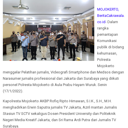
MOJOKERTO,
BeritaCakrawala.
co.id
- Dalam
rangka
pemantapan
Komunikasi
publik di bidang
kehumasan,
Polresta
Mojokerto
menggelar Pelatihan jurnalis, Videografi Smartphone dan Medsos dengan
Narasumer jurnalis professional dari Jakarta dan Surabaya yang diikuti
personel Polresta Mojokerto di Aula Prabu Hayam Wuruk. Senin
(17/1/2022).
Kapolresta Mojokerto AKBP Rofiq Ripto Himawan, S.I.K., S.H., M.H.
menghadirkan Erwin Saputra jurnalis TV Jakarta, Azril mantan Jurnalis
Stasiun TV SCTV sekaligus Dosen President University dan Politeknik
Negeri Media Kreatif Jakarta, dan Sri Rama Ardi Putra dari Jurnalis TV
Surabaya.