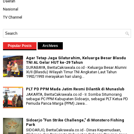
Daerah
Nasional
TV Channel
Popular Posts
Archives
Agar Tetap Jaga Silaturahim, Keluarga Besar Blasdu
TNI AL Gelar HUT ke-29 Tahun
SURABAYA, BeritaCakrawala.co.id - Keluarga Besar Alumni
XI/II (Blasdu) Wilayah Timur TNI Angkatan Laut Tahun
1992/1993 merayakan hari ulang...
PLT PD PPM Mada Jatim Resmi Dilantik di Munaslub
JAKARTA, BeritaCakrawala.co.id - Ir. Somba Situmorang
sebagai PC PPM Kabupaten Sidoarjo, sebagai PLT Ketua PD
Pemuda Panca Marga (PPM) Jawa...
Sidoarjo "Fun Strike Challenge," di Monstero Fishing
Park
SIDOARJO, BeritaCakrawala.co.id - Dinas Kepemudaan,