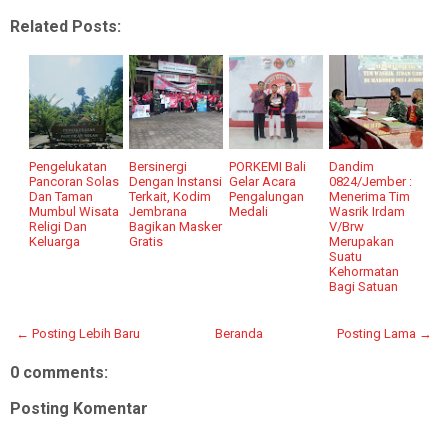
Related Posts:
Pengelukatan
Bersinergi
PORKEMI Bali
Dandim
Pancoran Solas
Dengan Instansi
Gelar Acara
0824/Jember :
Dan Taman
Terkait, Kodim
Pengalungan
Menerima Tim
Mumbul Wisata
Jembrana
Medali
Wasrik Irdam
Religi Dan
Bagikan Masker
V/Brw
Keluarga
Gratis
Merupakan
Suatu
Kehormatan
Bagi Satuan
← Posting Lebih Baru
Beranda
Posting Lama →
0 comments:
Posting Komentar