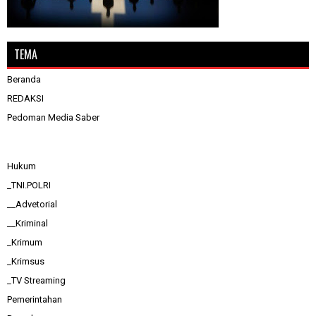
TEMA
Beranda
REDAKSI
Pedoman Media Saber
Hukum
_TNI.POLRI
__Advetorial
__Kriminal
_Krimum
_Krimsus
_TV Streaming
Pemerintahan