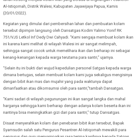
Al-Istiqomah, Distrik Walesi, Kabupaten Jayawijaya Papua, Kamis
(20/01/2022).
Kegiatan yang dimulai dari pembersihan lahan dan pembuatan kolam
tersebut dipimpin langsung oleh Dansatgas Kodim Yalimo Yonif RK
751/VJS Letkol Inf Dedy Dwi Cahyadi. “Kami sengaja membuat kolam ikan
ini karena kami melihat di wilayah Walesi ini air sangat melimpah,
sehingga sangat cocok untuk memelihara ikan dan berharap ini sebagai
kenang-kenangan kepada warga terutama para santri,” ujarnya.
“Selain itu ini bukti dari wujud kepedulian personel Satgas kepada warga
dimana bertugas, selain membuat kolam kami juga sekaligus mengisinya
dengan bibit ikan mas dan mujahir yang pada waktunya dapat
dimanfaatkan atau dikomsumsi oleh para santri,”tambah Dansatgas.
“Kami sadari di wilayah pegunungan ini ikan sangat langka dan mahal
harganya sehingga kami berharap dengan adanya kolam beserta ikan ini
nantinya bisa meningkatkan gizi dari para santri,” tutup Dansatgas.
Disaat menyerahkan kolam dan penebaran bibit ikan tersebut, Bapak
Syamsudin salah satu Pengurus Pesantren Al-Istiqomah mewakili para
pengurus dan guru menyampaikan rasa terima kasihnya kepada Satgas