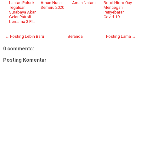
Lantas Polsek
Aman Nusa II
Aman Nataru
Botol Hidro Oxy
Tegalsari
Semeru 2020
Mencegah
Surabaya Akan
Penyebaran
Gelar Patroli
Covid-19
bersama 3 Pilar
← Posting Lebih Baru
Beranda
Posting Lama →
0 comments:
Posting Komentar