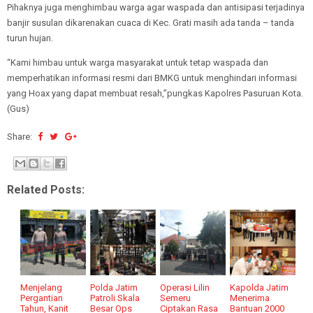
Pihaknya juga menghimbau warga agar waspada dan antisipasi terjadinya
banjir susulan dikarenakan cuaca di Kec. Grati masih ada tanda – tanda
turun hujan.
“Kami himbau untuk warga masyarakat untuk tetap waspada dan
memperhatikan informasi resmi dari BMKG untuk menghindari informasi
yang Hoax yang dapat membuat resah,”pungkas Kapolres Pasuruan Kota.
(Gus)
Share:
Related Posts:
Menjelang
Polda Jatim
Operasi Lilin
Kapolda Jatim
Pergantian
Patroli Skala
Semeru
Menerima
Tahun, Kanit
Besar Ops
Ciptakan Rasa
Bantuan 2000