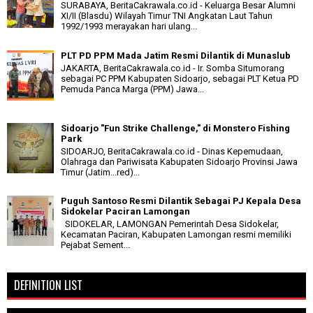
SURABAYA, BeritaCakrawala.co.id - Keluarga Besar Alumni
XI/II (Blasdu) Wilayah Timur TNI Angkatan Laut Tahun
1992/1993 merayakan hari ulang...
PLT PD PPM Mada Jatim Resmi Dilantik di Munaslub
JAKARTA, BeritaCakrawala.co.id - Ir. Somba Situmorang
sebagai PC PPM Kabupaten Sidoarjo, sebagai PLT Ketua PD
Pemuda Panca Marga (PPM) Jawa...
Sidoarjo "Fun Strike Challenge," di Monstero Fishing
Park
SIDOARJO, BeritaCakrawala.co.id - Dinas Kepemudaan,
Olahraga dan Pariwisata Kabupaten Sidoarjo Provinsi Jawa
Timur (Jatim...red)...
Puguh Santoso Resmi Dilantik Sebagai PJ Kepala Desa
Sidokelar Paciran Lamongan
SIDOKELAR, LAMONGAN Pemerintah Desa Sidokelar,
Kecamatan Paciran, Kabupaten Lamongan resmi memiliki
Pejabat Sement...
DEFINITION LIST