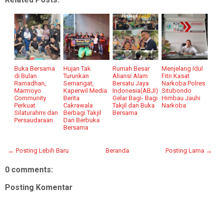
Buka Bersama
Hujan Tak
Rumah Besar
Menjelang Idul
di Bulan
Turunkan
Aliansi Alam
Fitri Kasat
Ramadhan,
Semangat,
Bersatu Jaya
Narkoba Polres
Marmoyo
Kaperwil Media
Indonesia(ABJI)
Situbondo
Community
Berita
Gelar Bagi- Bagi
Himbau Jauhi
Perkuat
Cakrawala
Takjil dan Buka
Narkoba
Silaturahmi dan
Berbagi Takjil
Bersama
Persaudaraan
Dan Berbuka
Bersama
← Posting Lebih Baru
Beranda
Posting Lama →
0 comments:
Posting Komentar