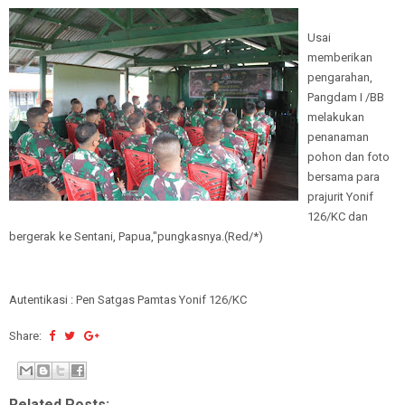
Usai
memberikan
pengarahan,
Pangdam I /BB
melakukan
penanaman
pohon dan foto
bersama para
prajurit Yonif
126/KC dan
bergerak ke Sentani, Papua,"pungkasnya.(Red/*)
Autentikasi : Pen Satgas Pamtas Yonif 126/KC
Share:
Related Posts: