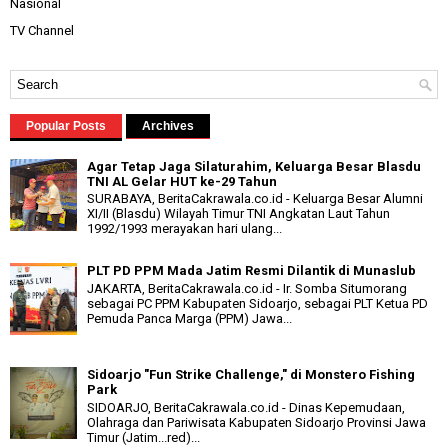
Nasional
TV Channel
Popular Posts
Archives
Agar Tetap Jaga Silaturahim, Keluarga Besar Blasdu
TNI AL Gelar HUT ke-29 Tahun
SURABAYA, BeritaCakrawala.co.id - Keluarga Besar Alumni
XI/II (Blasdu) Wilayah Timur TNI Angkatan Laut Tahun
1992/1993 merayakan hari ulang...
PLT PD PPM Mada Jatim Resmi Dilantik di Munaslub
JAKARTA, BeritaCakrawala.co.id - Ir. Somba Situmorang
sebagai PC PPM Kabupaten Sidoarjo, sebagai PLT Ketua PD
Pemuda Panca Marga (PPM) Jawa...
Sidoarjo "Fun Strike Challenge," di Monstero Fishing
Park
SIDOARJO, BeritaCakrawala.co.id - Dinas Kepemudaan,
Olahraga dan Pariwisata Kabupaten Sidoarjo Provinsi Jawa
Timur (Jatim...red)...