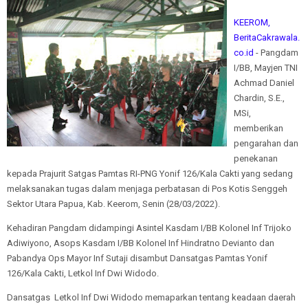
KEEROM,
BeritaCakrawala.
co.id
- Pangdam
I/BB, Mayjen TNI
Achmad Daniel
Chardin, S.E.,
MSi,
memberikan
pengarahan dan
penekanan
kepada Prajurit Satgas Pamtas RI-PNG Yonif 126/Kala Cakti yang sedang
melaksanakan tugas dalam menjaga perbatasan di Pos Kotis Senggeh
Sektor Utara Papua, Kab. Keerom, Senin (28/03/2022).
Kehadiran Pangdam didampingi Asintel Kasdam I/BB Kolonel Inf Trijoko
Adiwiyono, Asops Kasdam I/BB Kolonel Inf Hindratno Devianto dan
Pabandya Ops Mayor Inf Sutaji disambut Dansatgas Pamtas Yonif
126/Kala Cakti, Letkol Inf Dwi Widodo.
Dansatgas Letkol Inf Dwi Widodo memaparkan tentang keadaan daerah