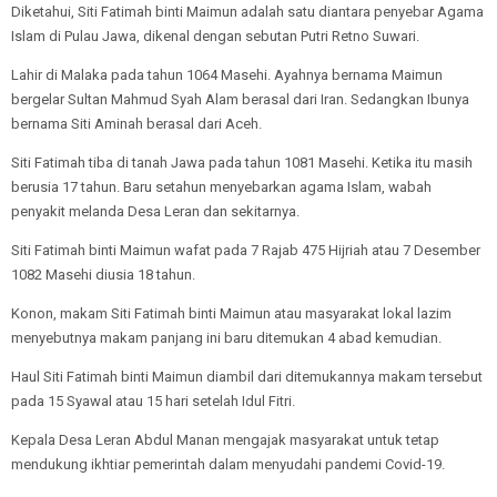
Diketahui, Siti Fatimah binti Maimun adalah satu diantara penyebar Agama
Islam di Pulau Jawa, dikenal dengan sebutan Putri Retno Suwari.
Lahir di Malaka pada tahun 1064 Masehi. Ayahnya bernama Maimun
bergelar Sultan Mahmud Syah Alam berasal dari Iran. Sedangkan Ibunya
bernama Siti Aminah berasal dari Aceh.
Siti Fatimah tiba di tanah Jawa pada tahun 1081 Masehi. Ketika itu masih
berusia 17 tahun. Baru setahun menyebarkan agama Islam, wabah
penyakit melanda Desa Leran dan sekitarnya.
Siti Fatimah binti Maimun wafat pada 7 Rajab 475 Hijriah atau 7 Desember
1082 Masehi diusia 18 tahun.
Konon, makam Siti Fatimah binti Maimun atau masyarakat lokal lazim
menyebutnya makam panjang ini baru ditemukan 4 abad kemudian.
Haul Siti Fatimah binti Maimun diambil dari ditemukannya makam tersebut
pada 15 Syawal atau 15 hari setelah Idul Fitri.
Kepala Desa Leran Abdul Manan mengajak masyarakat untuk tetap
mendukung ikhtiar pemerintah dalam menyudahi pandemi Covid-19.