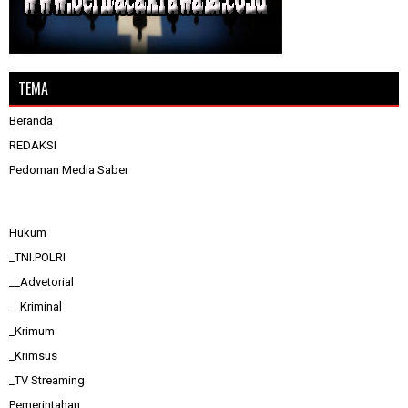
TEMA
Beranda
REDAKSI
Pedoman Media Saber
Hukum
_TNI.POLRI
__Advetorial
__Kriminal
_Krimum
_Krimsus
_TV Streaming
Pemerintahan