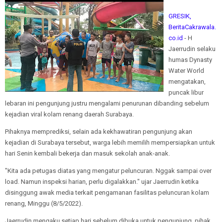
GRESIK,
BeritaCakrawala.
co.id
- H
Jaerrudin selaku
humas Dynasty
Water World
mengatakan,
puncak libur
lebaran ini pengunjung justru mengalami penurunan dibanding sebelum
kejadian viral kolam renang daerah Surabaya.
Pihaknya memprediksi, selain ada kekhawatiran pengunjung akan
kejadian di Surabaya tersebut, warga lebih memilih mempersiapkan untuk
hari Senin kembali bekerja dan masuk sekolah anak-anak.
"Kita ada petugas diatas yang mengatur peluncuran. Nggak sampai over
load. Namun inspeksi harian, perlu digalakkan." ujar Jaerrudin ketika
disinggung awak media terkait pengamanan fasilitas peluncuran kolam
renang, Minggu (8/5/2022).
Jaerrudin mengaku setiap hari sebelum dibuka untuk pengunjung, pihak