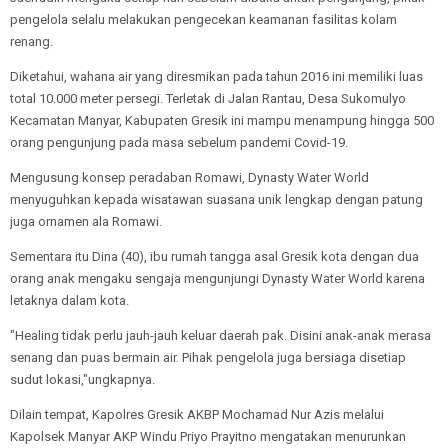
pengelola selalu melakukan pengecekan keamanan fasilitas kolam
renang.
Diketahui, wahana air yang diresmikan pada tahun 2016 ini memiliki luas
total 10.000 meter persegi. Terletak di Jalan Rantau, Desa Sukomulyo
Kecamatan Manyar, Kabupaten Gresik ini mampu menampung hingga 500
orang pengunjung pada masa sebelum pandemi Covid-19.
Mengusung konsep peradaban Romawi, Dynasty Water World
menyuguhkan kepada wisatawan suasana unik lengkap dengan patung
juga ornamen ala Romawi.
Sementara itu Dina (40), ibu rumah tangga asal Gresik kota dengan dua
orang anak mengaku sengaja mengunjungi Dynasty Water World karena
letaknya dalam kota.
"Healing tidak perlu jauh-jauh keluar daerah pak. Disini anak-anak merasa
senang dan puas bermain air. Pihak pengelola juga bersiaga disetiap
sudut lokasi,"ungkapnya.
Dilain tempat, Kapolres Gresik AKBP Mochamad Nur Azis melalui
Kapolsek Manyar AKP Windu Priyo Prayitno mengatakan menurunkan