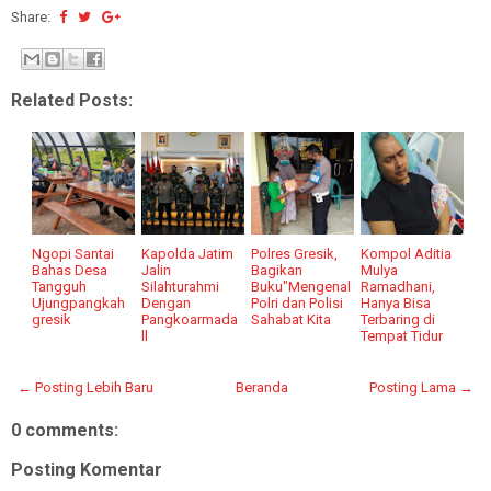
Share:
Related Posts:
Ngopi Santai
Kapolda Jatim
Polres Gresik,
Kompol Aditia
Bahas Desa
Jalin
Bagikan
Mulya
Tangguh
Silahturahmi
Buku"Mengenal
Ramadhani,
Ujungpangkah
Dengan
Polri dan Polisi
Hanya Bisa
gresik
Pangkoarmada
Sahabat Kita
Terbaring di
ll
Tempat Tidur
← Posting Lebih Baru
Beranda
Posting Lama →
0 comments:
Posting Komentar